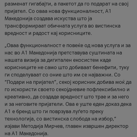
разменат гигабајти, а пакетот да го подарат на свој
пријател. Со оваа нова функционалност, А1
Македонија создава искуства што ја
трансформираат обичната услуга во вистинска
вредност и радост кај корисниците.
„Оваа функционалност е повеќе од нова услуга и за
нас во А1 Македонија претставува суштината на
нашата визија за дигитален екосистем каде
корисниците не само што добиваат бенефити, туку
ги споделуваат со оние што им се најважни. Со
“Подари на пријател”, секој корисник добива моќ да
го искористи своето секојдневие пофлексибилно и
креативно, да создаде вредност што трае и за него
и за неговите пријатели. Ова е уште еден доказ дека
А1 е бренд што ги поврзува луѓето преку
технологија, со вистинска слобода на избор,“
изјави Методија Мирчев, главен извршен директор
на А1 Македонија.