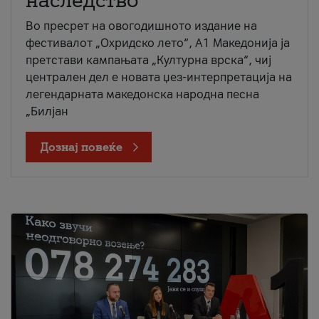
наследство
Во пресрет на овогодишното издание на
фестивалот „Охридско лето“, А1 Македонија ја
претстави кампањата „Културна врска“, чиј
централен дел е новата џез-интерпретација на
легендарната македонска народна песна
„Билјан
Дознај повеќе