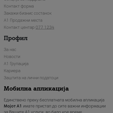
Контакт форма
Закажи бизнис состанок
A1 Продажни места
Контакт центар
077 1234
Профил
За нас
Новости
А1 Групација
Кариера
Заштита на лични податоци
Мобилна апликација
Единствено преку бесплатната мобилна апликација
Мојот A1
имате пристап до сите важни информации
за Вашите A1 услуги, во било кое време.