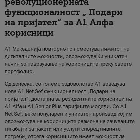
револуционерната
функционалност „ Подари
За нас
на пријател“ за А1 Алфа
#ПодобарОнлајн
корисници
А1 Македонија повторно го поместува лимитот на
дигиталните можности, овозможувајќи уникатен
начин за поврзување на корисниците преку своето
портфолио.
Од денеска, со големо задоволство А1 воведува
нова A1 Net Sef функционалност „Подари на
пријател“, достапна за резидентните корисници на
А1 Alfa и A1 Senior Plus тарифните модели. Со A1
Net Sef, веќе популарен и уникатен производ кој им
овозможува на корисниците размена на зачуваните
гигабајти за пакети или услуги според нивните
потреби, отсега корисниците имаат можност да