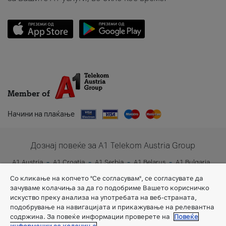
Member of
Начини на плаќање
Дознај повеќе за A1 Telekom Austria Group
A1 Austria
A1 Croatia
A1 Serbia
A1 Belarus
A1 Bulgaria
A1 Slovenia
A1 Digital
Со кликање на копчето "Се согласувам", се согласувате да
зачуваме колачиња за да го подобриме Вашето корисничко
искуство преку анализа на употребата на веб-страната,
подобрување на навигацијата и прикажување на релевантна
содржина. За повеќе информации проверете на
Повеќе