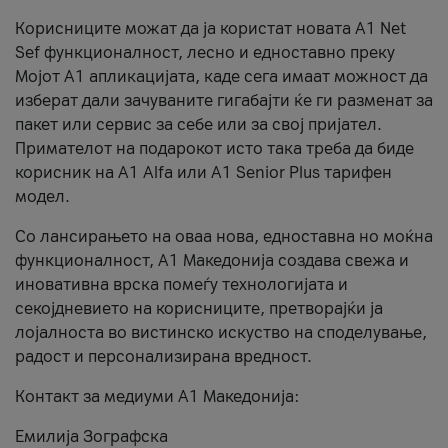
Корисниците можат да ја користат новата А1 Net
Sef функционалност, лесно и едноставно преку
Мојот А1 апликацијата, каде сега имаат можност да
изберат дали зачуваните гигабајти ќе ги разменат за
пакет или сервис за себе или за свој пријател.
Примателот на подарокот исто така треба да биде
корисник на А1 Alfa или A1 Senior Plus тарифен
модел.
Со лансирањето на оваа нова, едноставна но моќна
функционалност, А1 Македонија создава свежа и
иновативна врска помеѓу технологијата и
секојдневието на корисниците, претворајќи ја
лојалноста во вистинско искуство на споделување,
радост и персонализирана вредност.
Контакт за медиуми А1 Македонија:
Емилија Зографска