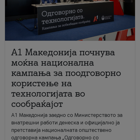
A1 Македонија почнува
моќна национална
кампања за поодговорно
користење на
технологијата во
сообраќајот
A1 Македонија заедно со Министерството за
внатрешни работи денеска и официјално ја
претставија националната општествено
одговорна кампања „Одговорно со