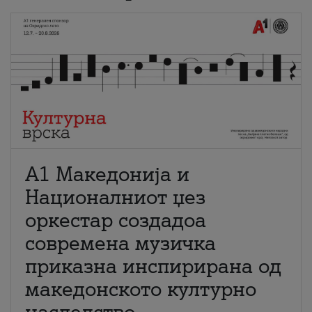
А1 Македонија и
Националниот џез
оркестар создадоа
современа музичка
приказна инспирирана од
македонското културно