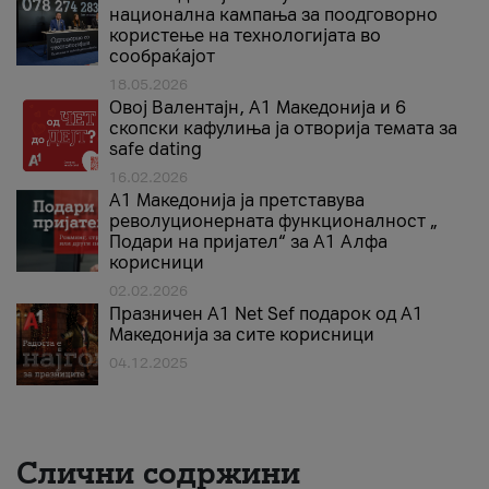
национална кампања за поодговорно
користење на технологијата во
сообраќајот
18.05.2026
Овој Валентајн, A1 Македонија и 6
скопски кафулиња ја отворија темата за
safe dating
16.02.2026
А1 Македонија ја претставува
револуционерната функционалност „
Подари на пријател“ за А1 Алфа
корисници
02.02.2026
Празничен A1 Net Sеf подарок од А1
Македонија за сите корисници
04.12.2025
Слични содржини