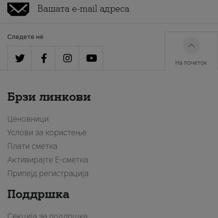
Следете нè
На почеток
Брзи линкови
Ценовници
Услови за користење
Плати сметка
Активирајте Е-сметка
Припејд регистрација
Поддршка
Секција за поддршка