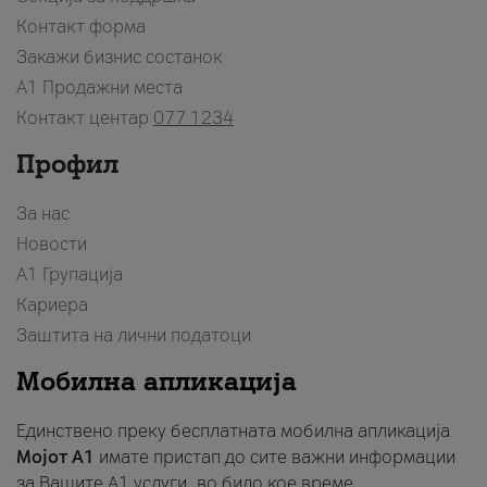
Контакт форма
Закажи бизнис состанок
A1 Продажни места
Контакт центар
077 1234
Профил
За нас
Новости
А1 Групација
Кариера
Заштита на лични податоци
Мобилна апликација
Единствено преку бесплатната мобилна апликација
Мојот A1
имате пристап до сите важни информации
за Вашите A1 услуги, во било кое време.