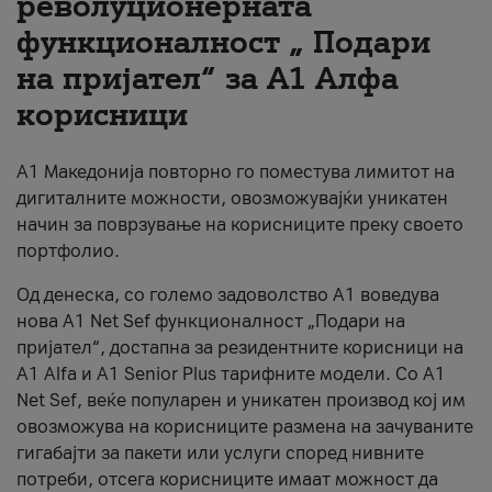
револуционерната
функционалност „ Подари
За нас
на пријател“ за А1 Алфа
#ПодобарОнлајн
корисници
А1 Македонија повторно го поместува лимитот на
дигиталните можности, овозможувајќи уникатен
начин за поврзување на корисниците преку своето
портфолио.
Од денеска, со големо задоволство А1 воведува
нова A1 Net Sef функционалност „Подари на
пријател“, достапна за резидентните корисници на
А1 Alfa и A1 Senior Plus тарифните модели. Со A1
Net Sef, веќе популарен и уникатен производ кој им
овозможува на корисниците размена на зачуваните
гигабајти за пакети или услуги според нивните
потреби, отсега корисниците имаат можност да