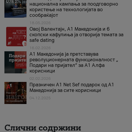
национална кампања за поодговорно
користење на технологијата во
сообраќајот
18.05.2026
Овој Валентајн, A1 Македонија и 6
скопски кафулиња ја отворија темата за
safe dating
16.02.2026
А1 Македонија ја претставува
револуционерната функционалност „
Подари на пријател“ за А1 Алфа
корисници
02.02.2026
Празничен A1 Net Sеf подарок од А1
Македонија за сите корисници
04.12.2025
Слични содржини