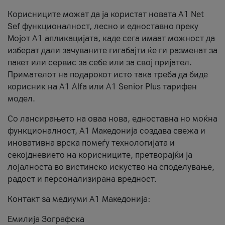
Корисниците можат да ја користат новата А1 Net
Sef функционалност, лесно и едноставно преку
Мојот А1 апликацијата, каде сега имаат можност да
изберат дали зачуваните гигабајти ќе ги разменат за
пакет или сервис за себе или за свој пријател.
Примателот на подарокот исто така треба да биде
корисник на А1 Alfa или A1 Senior Plus тарифен
модел.
Со лансирањето на оваа нова, едноставна но моќна
функционалност, А1 Македонија создава свежа и
иновативна врска помеѓу технологијата и
секојдневието на корисниците, претворајќи ја
лојалноста во вистинско искуство на споделување,
радост и персонализирана вредност.
Контакт за медиуми А1 Македонија:
Емилија Зографска