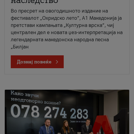
наследство
Во пресрет на овогодишното издание на
фестивалот „Охридско лето“, А1 Македонија ја
претстави кампањата „Културна врска“, чиј
централен дел е новата џез-интерпретација на
легендарната македонска народна песна
„Билјан
Дознај повеќе