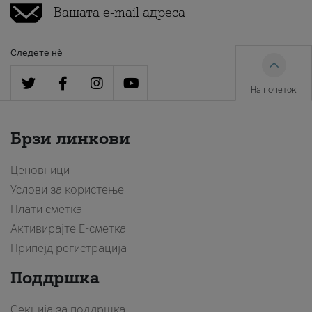
Следете нè
На почеток
Брзи линкови
Ценовници
Услови за користење
Плати сметка
Активирајте Е-сметка
Припејд регистрација
Поддршка
Секција за поддршка