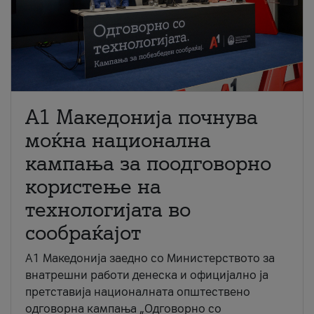
A1 Македонија почнува
моќна национална
кампања за поодговорно
користење на
технологијата во
сообраќајот
A1 Македонија заедно со Министерството за
внатрешни работи денеска и официјално ја
претставија националната општествено
одговорна кампања „Одговорно со