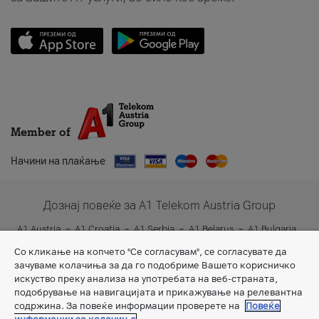
Member of
Начини на плаќање
Дознај повеќе за A1 Telekom Austria Group
A1 Austria
A1 Croatia
A1 Serbia
A1 Belarus
A1 Bulgaria
A1 Slovenia
A1 Digital
Со кликање на копчето "Се согласувам", се согласувате да
зачуваме колачиња за да го подобриме Вашето корисничко
искуство преку анализа на употребата на веб-страната,
подобрување на навигацијата и прикажување на релевантна
содржина. За повеќе информации проверете на
Повеќе