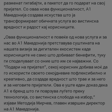
разменат гигабајти, а пакетот да го подарат на свој
пријател. Со оваа нова функционалност, А1
Македонија создава искуства што ја
трансформираат обичната услуга во вистинска
вредност и радост кај корисниците.
„Оваа функционалност е повеќе од нова услуга и за
нас во А1 Македонија претставува суштината на
нашата визија за дигитален екосистем каде
корисниците не само што добиваат бенефити, туку
ги споделуваат со оние што им се најважни. Со
“Подари на пријател”, секој корисник добива моќ да
го искористи своето секојдневие пофлексибилно и
креативно, да создаде вредност што трае и за него
и за неговите пријатели. Ова е уште еден доказ дека
А1 е бренд што ги поврзува луѓето преку
технологија, со вистинска слобода на избор,“
изјави Методија Мирчев, главен извршен директор
на А1 Македонија.