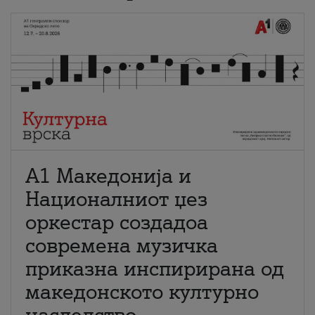
А1 Македонија и
Националниот џез
оркестар создадоа
современа музичка
приказна инспирирана од
македонското културно