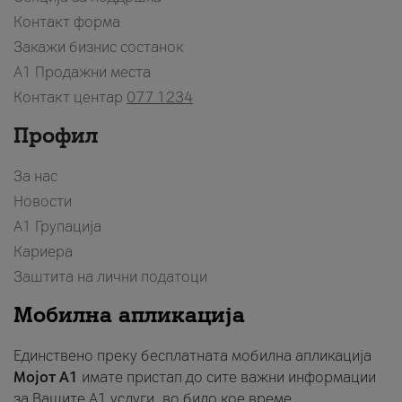
Контакт форма
Закажи бизнис состанок
A1 Продажни места
Контакт центар
077 1234
Профил
За нас
Новости
А1 Групација
Кариера
Заштита на лични податоци
Мобилна апликација
Единствено преку бесплатната мобилна апликација
Мојот A1
имате пристап до сите важни информации
за Вашите A1 услуги, во било кое време.