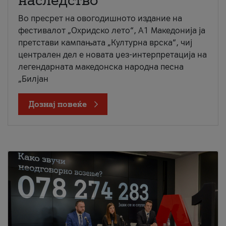
наследство
Во пресрет на овогодишното издание на
фестивалот „Охридско лето“, А1 Македонија ја
претстави кампањата „Културна врска“, чиј
централен дел е новата џез-интерпретација на
легендарната македонска народна песна
„Билјан
Дознај повеќе