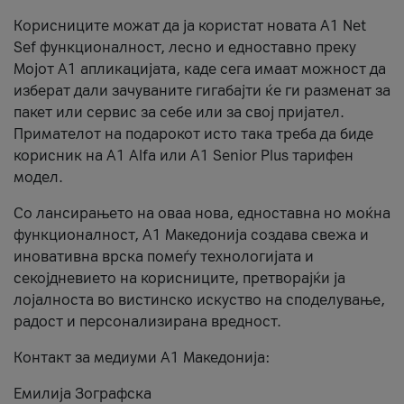
Корисниците можат да ја користат новата А1 Net
Sef функционалност, лесно и едноставно преку
Мојот А1 апликацијата, каде сега имаат можност да
изберат дали зачуваните гигабајти ќе ги разменат за
пакет или сервис за себе или за свој пријател.
Примателот на подарокот исто така треба да биде
корисник на А1 Alfa или A1 Senior Plus тарифен
модел.
Со лансирањето на оваа нова, едноставна но моќна
функционалност, А1 Македонија создава свежа и
иновативна врска помеѓу технологијата и
секојдневието на корисниците, претворајќи ја
лојалноста во вистинско искуство на споделување,
радост и персонализирана вредност.
Контакт за медиуми А1 Македонија:
Емилија Зографска