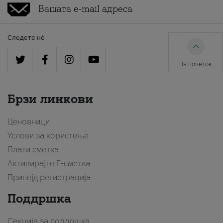
Следете нè
На почеток
Брзи линкови
Ценовници
Услови за користење
Плати сметка
Активирајте Е-сметка
Припејд регистрација
Поддршка
Секција за поддршка