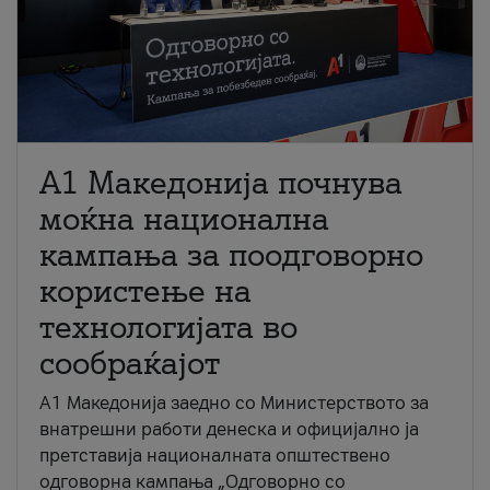
A1 Македонија почнува
моќна национална
кампања за поодговорно
користење на
технологијата во
сообраќајот
A1 Македонија заедно со Министерството за
внатрешни работи денеска и официјално ја
претставија националната општествено
одговорна кампања „Одговорно со