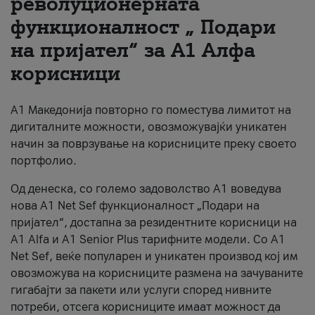
револуционерната
функционалност „ Подари
За нас
на пријател“ за А1 Алфа
#ПодобарОнлајн
корисници
А1 Македонија повторно го поместува лимитот на
дигиталните можности, овозможувајќи уникатен
начин за поврзување на корисниците преку своето
портфолио.
Од денеска, со големо задоволство А1 воведува
нова A1 Net Sef функционалност „Подари на
пријател“, достапна за резидентните корисници на
А1 Alfa и A1 Senior Plus тарифните модели. Со A1
Net Sef, веќе популарен и уникатен производ кој им
овозможува на корисниците размена на зачуваните
гигабајти за пакети или услуги според нивните
потреби, отсега корисниците имаат можност да