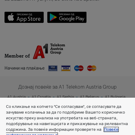
Member of
Начини на плаќање
Дознај повеќе за A1 Telekom Austria Group
A1 Austria
A1 Croatia
A1 Serbia
A1 Belarus
A1 Bulgaria
A1 Slovenia
A1 Digital
Со кликање на копчето "Се согласувам", се согласувате да
зачуваме колачиња за да го подобриме Вашето корисничко
искуство преку анализа на употребата на веб-страната,
подобрување на навигацијата и прикажување на релевантна
содржина. За повеќе информации проверете на
Повеќе