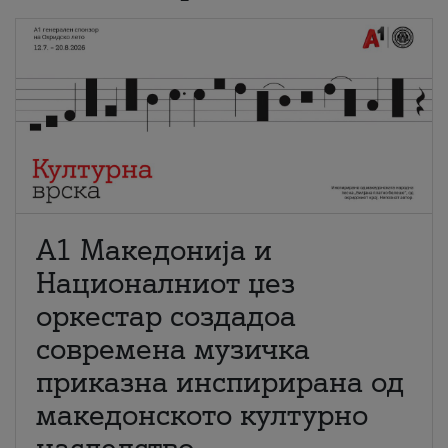
А1 Македонија и
Националниот џез
оркестар создадоа
современа музичка
приказна инспирирана од
македонското културно