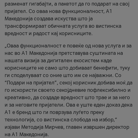
разменат гигабајти, а пакетот да го подарат на свој
пријател. Со оваа нова функционалност, А1
Македонија создава искуства што ја
трансформираат обичната услуга во вистинска
вредност и радост кај корисниците.
„Оваа функционалност е повеќе од нова услуга и за
нас во А1 Македонија претставува суштината на
нашата визија за дигитален екосистем каде
корисниците не само што добиваат бенефити, туку
ги споделуваат со оние што им се најважни. Со
“Подари на пријател”, секој корисник добива моќ да
го искористи своето секојдневие пофлексибилно и
креативно, да создаде вредност што трае и за него
и за неговите пријатели. Ова е уште еден доказ дека
А1 е бренд што ги поврзува луѓето преку
технологија, со вистинска слобода на избор,“
изјави Методија Мирчев, главен извршен директор
на А1 Македонија.