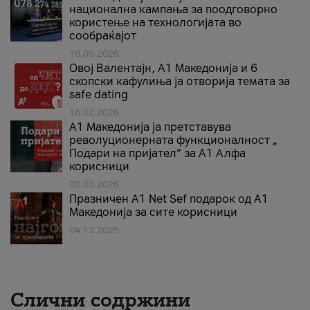
национална кампања за поодговорно
користење на технологијата во
сообраќајот
18.05.2026
Овој Валентајн, A1 Македонија и 6
скопски кафулиња ја отворија темата за
safe dating
16.02.2026
А1 Македонија ја претставува
револуционерната функционалност „
Подари на пријател“ за А1 Алфа
корисници
02.02.2026
Празничен A1 Net Sеf подарок од А1
Македонија за сите корисници
04.12.2025
Слични содржини