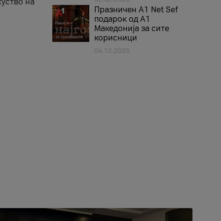
куство на
Празничен A1 Net Sеf
подарок од А1
Македонија за сите
корисници
04.12.2025