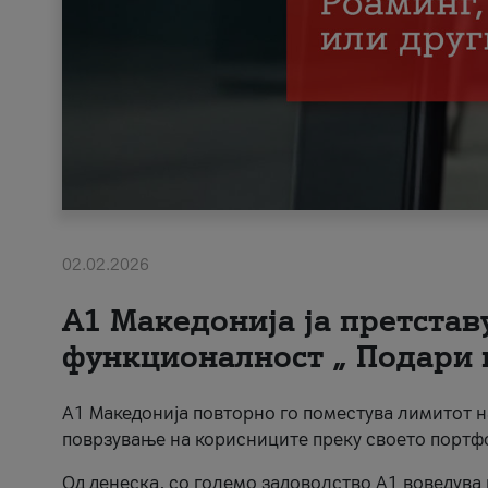
02.02.2026
А1 Македонија ја претста
функционалност „ Подари 
А1 Македонија повторно го поместува лимитот 
поврзување на корисниците преку своето портф
Од денеска, со големо задоволство А1 воведува 