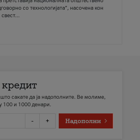
ја претставија националната општествено
говорно со технологијата“, насочена кон
свест...
 кредит
а што сакате да ја надополните. Ве молиме,
у 100 и 1000 денари.
-
+
Надополни