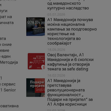
од македонското
и
културно наследство
луги
03.07.2026
рат на
A1 Македонија почнува
бичната
моќна национална
кампања за поодговорно
користење на
ата
технологијата во
сообраќајот
о оние
18.05.2026
невие
Овој Валентајн, A1
е еден
Македонија и 6 скопски
 Методија
кафулиња ја отворија
темата за safe dating
16.02.2026
А1
А1 Македонија ја
и сервис
претставува
1 Senior
револуционерната
функционалност „
Подари на пријател“ за
А1 Алфа корисници
новативна
02.02.2026