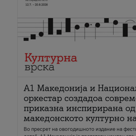
А1 Македонија и Национа
оркестар создадоа совре
приказна инспирирана од
македонското културно н
Во пресрет на овогодишното издание на фест