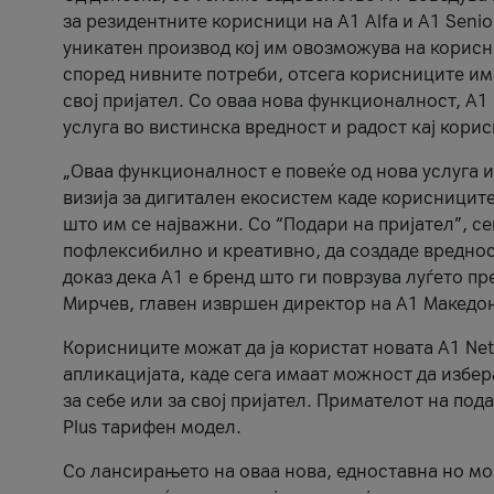
за резидентните корисници на А1 Alfa и A1 Senio
уникатен производ кој им овозможува на корисни
според нивните потреби, отсега корисниците има
свој пријател. Со оваа нова функционалност, А
услуга во вистинска вредност и радост кај кори
„Оваа функционалност е повеќе од нова услуга и
визија за дигитален екосистем каде корисниците
што им се најважни. Со “Подари на пријател”, с
пофлексибилно и креативно, да создаде вредност
доказ дека А1 е бренд што ги поврзува луѓето пр
Мирчев, главен извршен директор на А1 Македон
Корисниците можат да ја користат новата А1 Net
апликацијата, каде сега имаат можност да избера
за себе или за свој пријател. Примателот на пода
Plus тарифен модел.
Со лансирањето на оваа нова, едноставна но м