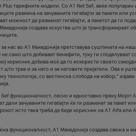
r Plus тарифните модели. Со A1 Net Sef, веќе популарен 
ците размена на зачуваните гигабајти за пакети или ус
ат можност да разменат гигабајти, а пакетот да го пода
1 Македонија создава искуства што ја трансформираат о
сниците.
 за нас во А1 Македонија претставува суштината на наш
 не само што добиваат бенефити, туку ги споделуваат с
екој корисник добива моќ да го искористи своето секојд
 што трае и за него и за неговите пријатели. Ова е ушт
еку технологија, со вистинска слобода на избор,“ изјави
ија.
 Sef функционалност, лесно и едноставно преку Мојот 
т дали зачуваните гигабајти ќе ги разменат за пакет ил
рокот исто така треба да биде корисник на А1 Alfa или A
оќна функционалност, А1 Македонија создава свежа и и