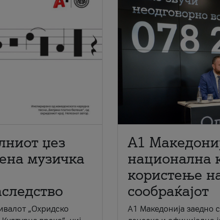
лниот џез
A1 Македони
мена музичка
национална 
користење на
аследство
сообраќајот
ивалот „Охридско
A1 Македонија заедно 