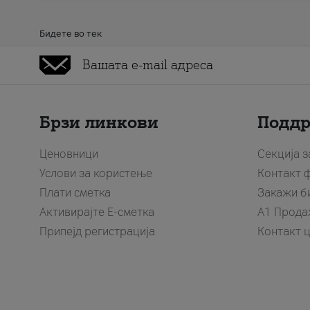
Бидете во тек
Брзи линкови
Подд
Ценовници
Секција 
Услови за користење
Контакт 
Плати сметка
Закажи б
Активирајте Е-сметка
A1 Прода
Припејд регистрација
Контакт 