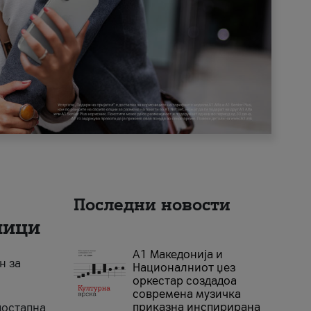
Последни новости
ници
А1 Македонија и
н за
Националниот џез
оркестар создадоа
современа музичка
приказна инспирирана
достапна