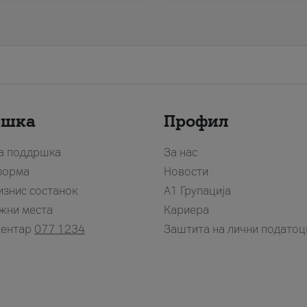
ршка
Профил
за поддршка
За нас
форма
Новости
изнис состанок
А1 Групација
жни места
Кариера
центар
077 1234
Заштита на лични податоц