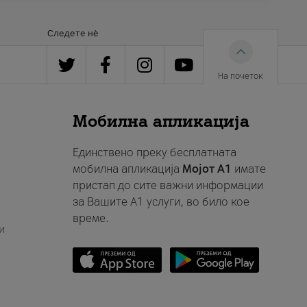
Следете нè
На почеток
Мобилна апликација
Единствено преку бесплатната
мобилна апликација
Мојот A1
имате
пристап до сите важни информации
за Вашите A1 услуги, во било кое
време.
и