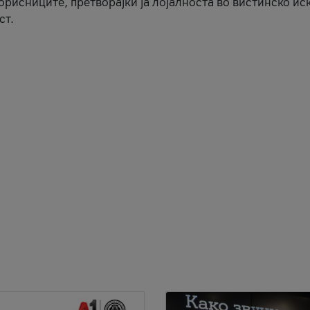
корисниците, претворајќи ја лојалноста во вистинско ис
ст.