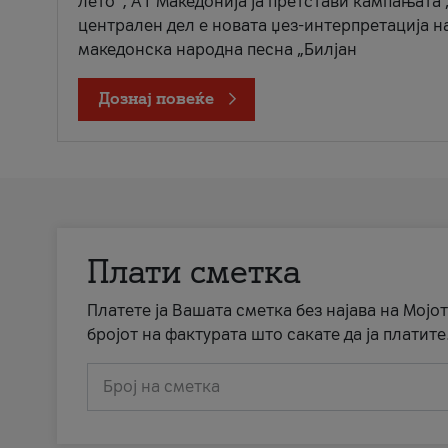
лето“, А1 Македонија ја претстави кампањата 
централен дел е новата џез-интерпретација н
македонска народна песна „Билјан
Дознај повеќе
Плати сметка
Платете ја Вашата сметка без најава на Мојот
бројот на фактурата што сакате да ја платите
Број на сметка