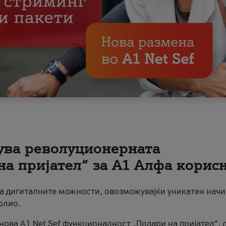
вува револуционерната
на пријател“ за А1 Алфа корис
на дигиталните можности, овозможувајќи уникатен начи
олио.
нова A1 Net Sef функционалност „Подари на пријател“, 