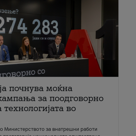
ја почнува моќна
кампања за поодговорно
 технологијата во
со Министерството за внатрешни работи