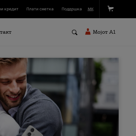
и кредит
Плати сметка
Поддршка
МК
такт
Мојот A1