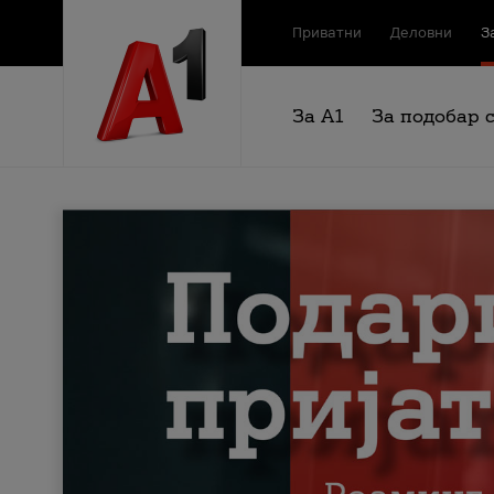
Приватни
Деловни
З
За А1
За подобар 