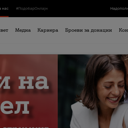
а нас
#ПодобарОнлајн
Надополн
свет
Медиа
Кариера
Броеви за донации
Кон