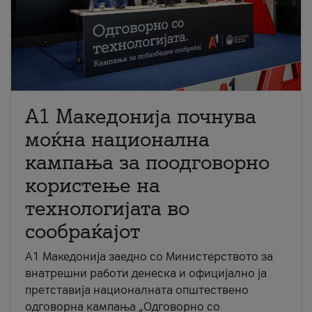
A1 Македонија почнува
моќна национална
кампања за поодговорно
користење на
технологијата во
сообраќајот
A1 Македонија заедно со Министерството за
внатрешни работи денеска и официјално ја
претставија националната општествено
одговорна кампања „Одговорно со