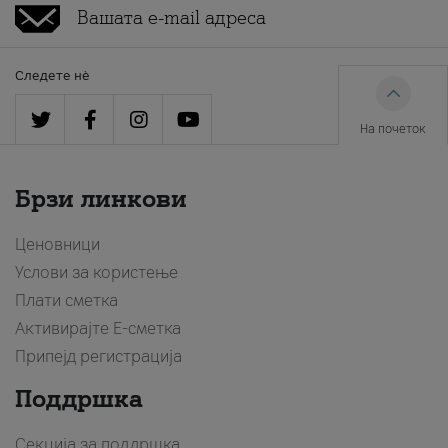
Следете нè
На почеток
Брзи линкови
Ценовници
Услови за користење
Плати сметка
Активирајте Е-сметка
Припејд регистрација
Поддршка
Секција за поддршка