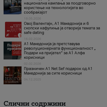
национална кампања за поодговорно
користење на технологијата во
сообраќајот
18.05.2026
Овој Валентајн, A1 Македонија и 6
скопски кафулиња ја отворија темата за
safe dating
16.02.2026
А1 Македонија ја претставува
револуционерната функционалност „
Подари на пријател“ за А1 Алфа
корисници
02.02.2026
Празничен A1 Net Sеf подарок од А1
Македонија за сите корисници
04.12.2025
Слични содржини