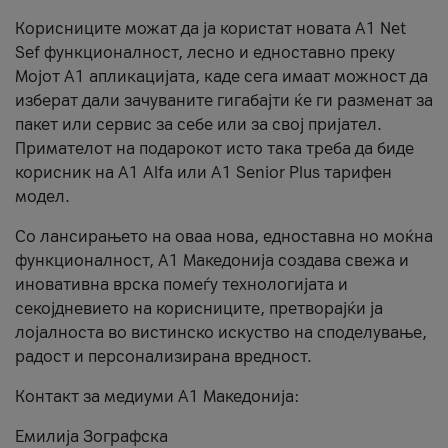
Корисниците можат да ја користат новата А1 Net
Sef функционалност, лесно и едноставно преку
Мојот А1 апликацијата, каде сега имаат можност да
изберат дали зачуваните гигабајти ќе ги разменат за
пакет или сервис за себе или за свој пријател.
Примателот на подарокот исто така треба да биде
корисник на А1 Alfa или A1 Senior Plus тарифен
модел.
Со лансирањето на оваа нова, едноставна но моќна
функционалност, А1 Македонија создава свежа и
иновативна врска помеѓу технологијата и
секојдневието на корисниците, претворајќи ја
лојалноста во вистинско искуство на споделување,
радост и персонализирана вредност.
Контакт за медиуми А1 Македонија:
Емилија Зографска