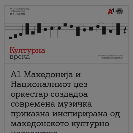
А1 Македонија и
Националниот џез
оркестар создадоа
современа музичка
приказна инспирирана од
македонското културно