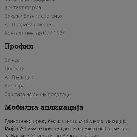
Контакт форма
Закажи бизнис состанок
A1 Продажни места
Контакт центар
077 1234
Профил
За нас
Новости
А1 Групација
Кариера
Заштита на лични податоци
Мобилна апликација
Единствено преку бесплатната мобилна апликација
Мојот A1
имате пристап до сите важни информации
за Вашите A1 услуги, во било кое време.