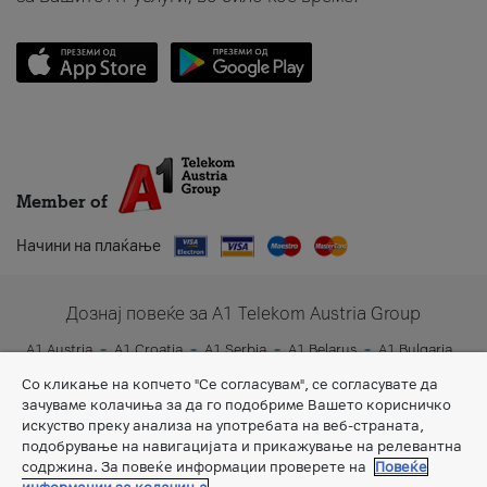
Member of
Начини на плаќање
Дознај повеќе за A1 Telekom Austria Group
A1 Austria
A1 Croatia
A1 Serbia
A1 Belarus
A1 Bulgaria
A1 Slovenia
A1 Digital
Со кликање на копчето "Се согласувам", се согласувате да
зачуваме колачиња за да го подобриме Вашето корисничко
искуство преку анализа на употребата на веб-страната,
подобрување на навигацијата и прикажување на релевантна
содржина. За повеќе информации проверете на
Повеќе