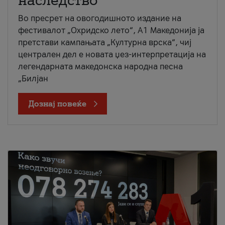
наследство
Во пресрет на овогодишното издание на
фестивалот „Охридско лето“, А1 Македонија ја
претстави кампањата „Културна врска“, чиј
централен дел е новата џез-интерпретација на
легендарната македонска народна песна
„Билјан
Дознај повеќе