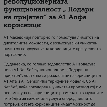
револуционерната
функционалност „ Подари
За нас
на пријател“ за А1 Алфа
#ПодобарОнлајн
корисници
А1 Македонија повторно го поместува лимитот на
дигиталните можности, овозможувајќи уникатен
начин за поврзување на корисниците преку своето
портфолио.
Од денеска, со големо задоволство А1 воведува
нова A1 Net Sef функционалност „Подари на
пријател“, достапна за резидентните корисници на
А1 Alfa и A1 Senior Plus тарифните модели. Со A1
Net Sef, веќе популарен и уникатен производ кој им
овозможува на корисниците размена на зачуваните
гигабајти за пакети или услуги според нивните
потреби, отсега корисниците имаат можност да