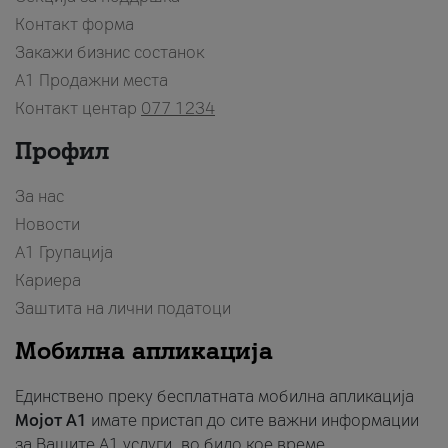
Контакт форма
Закажи бизнис состанок
A1 Продажни места
Контакт центар
077 1234
Профил
За нас
Новости
А1 Групација
Кариера
Заштита на лични податоци
Мобилна апликација
Единствено преку бесплатната мобилна апликација
Мојот A1
имате пристап до сите важни информации
за Вашите A1 услуги, во било кое време.