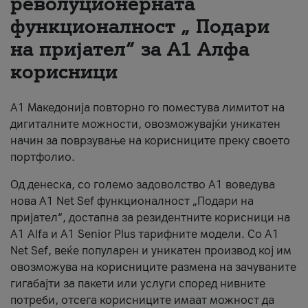
револуционерната
функционалност „ Подари
За нас
на пријател“ за А1 Алфа
#ПодобарОнлајн
корисници
А1 Македонија повторно го поместува лимитот на
дигиталните можности, овозможувајќи уникатен
начин за поврзување на корисниците преку своето
портфолио.
Од денеска, со големо задоволство А1 воведува
нова A1 Net Sef функционалност „Подари на
пријател“, достапна за резидентните корисници на
А1 Alfa и A1 Senior Plus тарифните модели. Со A1
Net Sef, веќе популарен и уникатен производ кој им
овозможува на корисниците размена на зачуваните
гигабајти за пакети или услуги според нивните
потреби, отсега корисниците имаат можност да