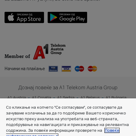
Member of
Начини на плаќање
Дознај повеќе за A1 Telekom Austria Group
A1 Austria
A1 Croatia
A1 Serbia
A1 Belarus
A1 Bulgaria
A1 Slovenia
A1 Digital
Со кликање на копчето "Се согласувам", се согласувате да
зачуваме колачиња за да го подобриме Вашето корисничко
искуство преку анализа на употребата на веб-страната,
подобрување на навигацијата и прикажување на релевантна
содржина. За повеќе информации проверете на
Повеќе