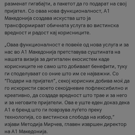
разменат гигабајти, а пакетот да го подарат на свој
пријател. Со оваа нова функционалност, А1
Македонија создава искуства што ја
трансформираат обичната услуга во вистинска
вредност и радост кај корисниците.
„Оваа функционалност е повеќе од нова услуга и за
нас во А1 Македонија претставува суштината на
нашата визија за дигитален екосистем каде
корисниците не само што добиваат бенефити, туку
ги споделуваат со оние што им се најважни. Со
“Подари на пријател”, секој корисник добива моќ да
го искористи своето секојдневие пофлексибилно и
креативно, да создаде вредност што трае и за него
и за неговите пријатели. Ова е уште еден доказ дека
А1 е бренд што ги поврзува луѓето преку
технологија, со вистинска слобода на избор,“
изјави Методија Мирчев, главен извршен директор
на А1 Македонија.