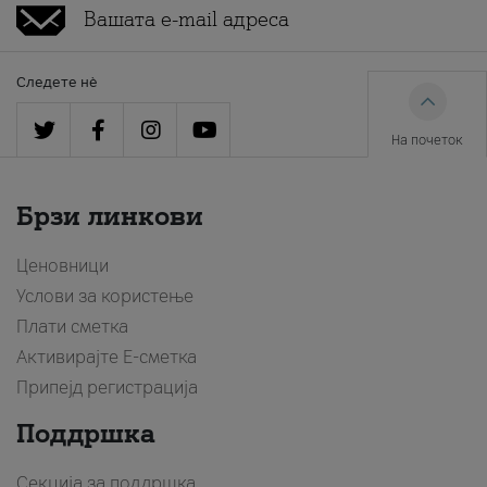
Следете нè
На почеток
Брзи линкови
Ценовници
Услови за користење
Плати сметка
Активирајте Е-сметка
Припејд регистрација
Поддршка
Секција за поддршка