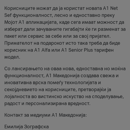
Корисниците можат да ја користат новата А1 Net
Sef функционалност, лесно и едноставно преку
Мојот А1 апликацијата, каде сега имаат можност да
изберат дали зачуваните гигабајти ќе ги разменат за
пакет или сервис за себе или за свој пријател.
Примателот на подарокот исто така треба да биде
корисник на А1 Alfa или A1 Senior Plus тарифен
модел.
Со лансирањето на оваа нова, едноставна но моќна
функционалност, А1 Македонија создава свежа и
иновативна врска помеѓу технологијата и
секојдневието на корисниците, претворајќи ја
лојалноста во вистинско искуство на споделување,
радост и персонализирана вредност.
Контакт за медиуми А1 Македонија:
Емилија Зографска