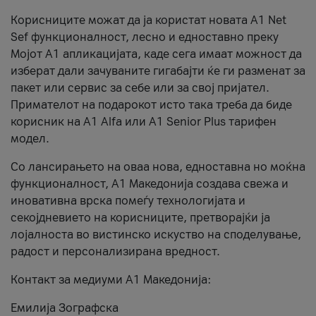
Корисниците можат да ја користат новата А1 Net
Sef функционалност, лесно и едноставно преку
Мојот А1 апликацијата, каде сега имаат можност да
изберат дали зачуваните гигабајти ќе ги разменат за
пакет или сервис за себе или за свој пријател.
Примателот на подарокот исто така треба да биде
корисник на А1 Alfa или A1 Senior Plus тарифен
модел.
Со лансирањето на оваа нова, едноставна но моќна
функционалност, А1 Македонија создава свежа и
иновативна врска помеѓу технологијата и
секојдневието на корисниците, претворајќи ја
лојалноста во вистинско искуство на споделување,
радост и персонализирана вредност.
Контакт за медиуми А1 Македонија:
Емилија Зографска