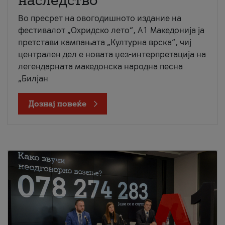
наследство
Во пресрет на овогодишното издание на
фестивалот „Охридско лето“, А1 Македонија ја
претстави кампањата „Културна врска“, чиј
централен дел е новата џез-интерпретација на
легендарната македонска народна песна
„Билјан
Дознај повеќе