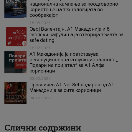
национална кампања за поодговорно
користење на технологијата во
сообраќајот
18.05.2026
Овој Валентајн, A1 Македонија и 6
скопски кафулиња ја отворија темата за
safe dating
16.02.2026
А1 Македонија ја претставува
револуционерната функционалност „
Подари на пријател“ за А1 Алфа
корисници
02.02.2026
Празничен A1 Net Sеf подарок од А1
Македонија за сите корисници
04.12.2025
Слични содржини