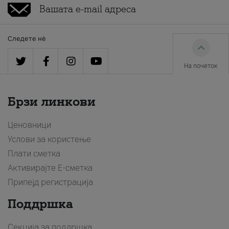
Следете нè
На почеток
Брзи линкови
Ценовници
Услови за користење
Плати сметка
Активирајте Е-сметка
Припејд регистрација
Поддршка
Секција за поддршка