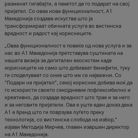
разменат гигабајти, а пакетот да го подарат на свој
пријател. Со оваа нова функционалност, А1
Македонија создава искуства што ја
трансформираат обичната услуга во вистинска
вредност и радост кај корисниците.
„Оваа функционалност е повеќе од нова услуга и за
нас во А1 Македонија претставува суштината на
нашата визија за дигитален екосистем каде
корисниците не само што добиваат бенефити, туку
ги споделуваат со оние што им се најважни. Со
“Подари на пријател”, секој корисник добива моќ да
го искористи своето секојдневие пофлексибилно и
креативно, да создаде вредност што трае и за него
и за неговите пријатели. Ова е уште еден доказ дека
А1 е бренд што ги поврзува луѓето преку
технологија, со вистинска слобода на избор,“
изјави Методија Мирчев, главен извршен директор
на А1 Македонија.