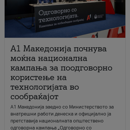
A1 Македонија почнува
моќна национална
кампања за поодговорно
користење на
технологијата во
сообраќајот
A1 Македонија заедно со Министерството за
внатрешни работи денеска и официјално ја
претставија националната општествено
одговорна кампања „Одговорно со