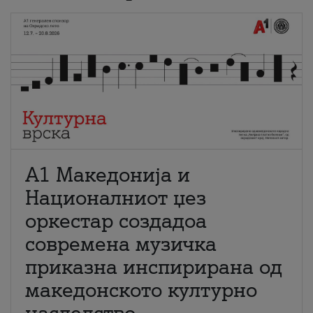
А1 Македонија и
Националниот џез
оркестар создадоа
современа музичка
приказна инспирирана од
македонското културно