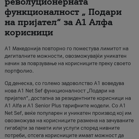
револуционерната
функционалност „ Подари
За нас
на пријател“ за А1 Алфа
#ПодобарОнлајн
корисници
А1 Македонија повторно го поместува лимитот на
дигиталните можности, овозможувајќи уникатен
начин за поврзување на корисниците преку своето
портфолио.
Од денеска, со големо задоволство А1 воведува
нова A1 Net Sef функционалност „Подари на
пријател“, достапна за резидентните корисници на
А1 Alfa и A1 Senior Plus тарифните модели. Со A1
Net Sef, веќе популарен и уникатен производ кој им
овозможува на корисниците размена на зачуваните
гигабајти за пакети или услуги според нивните
потреби, отсега корисниците имаат можност да