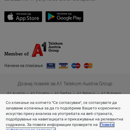
Member of
Начини на плаќање
Дознај повеќе за A1 Telekom Austria Group
A1 Austria
A1 Croatia
A1 Serbia
A1 Belarus
A1 Bulgaria
A1 Slovenia
A1 Digital
Со кликање на копчето "Се согласувам", се согласувате да
зачуваме колачиња за да го подобриме Вашето корисничко
искуство преку анализа на употребата на веб-страната,
подобрување на навигацијата и прикажување на релевантна
содржина. За повеќе информации проверете на
Повеќе