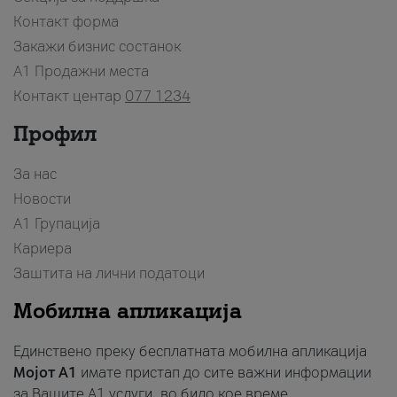
Контакт форма
Закажи бизнис состанок
A1 Продажни места
Контакт центар
077 1234
Профил
За нас
Новости
А1 Групација
Кариера
Заштита на лични податоци
Мобилна апликација
Единствено преку бесплатната мобилна апликација
Мојот A1
имате пристап до сите важни информации
за Вашите A1 услуги, во било кое време.