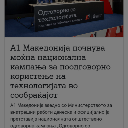
A1 Македонија почнува
моќна национална
кампања за поодговорно
користење на
технологијата во
сообраќајот
A1 Македонија заедно со Министерството за
внатрешни работи денеска и официјално ја
претставија националната општествено
одговорна кампања „Одговорно со