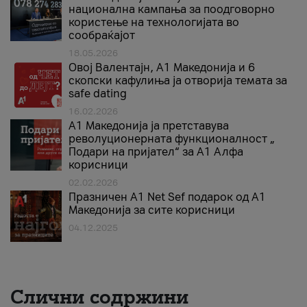
национална кампања за поодговорно
користење на технологијата во
сообраќајот
18.05.2026
Овој Валентајн, A1 Македонија и 6
скопски кафулиња ја отворија темата за
safe dating
16.02.2026
А1 Македонија ја претставува
револуционерната функционалност „
Подари на пријател“ за А1 Алфа
корисници
02.02.2026
Празничен A1 Net Sеf подарок од А1
Македонија за сите корисници
04.12.2025
Слични содржини