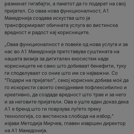
разменат гигабајти, а пакетот да го подарат на свој
пријател. Со оваа нова функционалност, А1
Македонија создава искуства што ја
трансформираат обичната услуга во вистинска
вредност и радост кај корисниците.
„Оваа функционалност е повеќе од нова услуга и за
нас во А1 Македонија претставува суштината на
нашата визија за дигитален екосистем каде
корисниците не само што добиваат бенефити, туку
ги споделуваат со оние што им се најважни. Со
“Подари на пријател”, секој корисник добива моќ да
го искористи своето секојдневие пофлексибилно и
креативно, да создаде вредност што трае и за него
и за неговите пријатели. Ова е уште еден доказ дека
А1 е бренд што ги поврзува луѓето преку
технологија, со вистинска слобода на избор,“
изјави Методија Мирчев, главен извршен директор
на А1 Македонија.