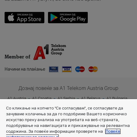
Member of
Начини на плаќање
Дознај повеќе за A1 Telekom Austria Group
A1 Austria
A1 Croatia
A1 Serbia
A1 Belarus
A1 Bulgaria
A1 Slovenia
A1 Digital
Со кликање на копчето "Се согласувам", се согласувате да
зачуваме колачиња за да го подобриме Вашето корисничко
искуство преку анализа на употребата на веб-страната,
подобрување на навигацијата и прикажување на релевантна
содржина. За повеќе информации проверете на
Повеќе