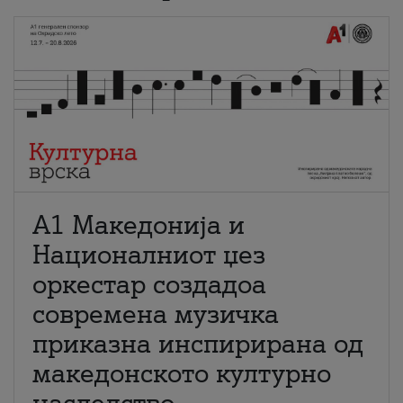
А1 Македонија и
Националниот џез
оркестар создадоа
современа музичка
приказна инспирирана од
македонското културно