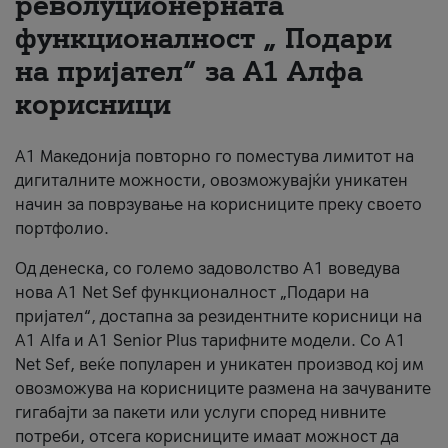
револуционерната
функционалност „ Подари
За нас
на пријател“ за А1 Алфа
#ПодобарОнлајн
корисници
А1 Македонија повторно го поместува лимитот на
дигиталните можности, овозможувајќи уникатен
начин за поврзување на корисниците преку своето
портфолио.
Од денеска, со големо задоволство А1 воведува
нова A1 Net Sef функционалност „Подари на
пријател“, достапна за резидентните корисници на
А1 Alfa и A1 Senior Plus тарифните модели. Со A1
Net Sef, веќе популарен и уникатен производ кој им
овозможува на корисниците размена на зачуваните
гигабајти за пакети или услуги според нивните
потреби, отсега корисниците имаат можност да