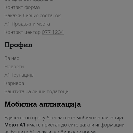
Контакт форма
Закажи бизнис состанок
A1 Продажни места
Контакт центар
077 1234
Профил
За нас
Новости
А1 Групација
Кариера
Заштита на лични податоци
Мобилна апликација
Единствено преку бесплатната мобилна апликација
Мојот A1
имате пристап до сите важни информации
за Вашите A1 услуги, во било кое време.