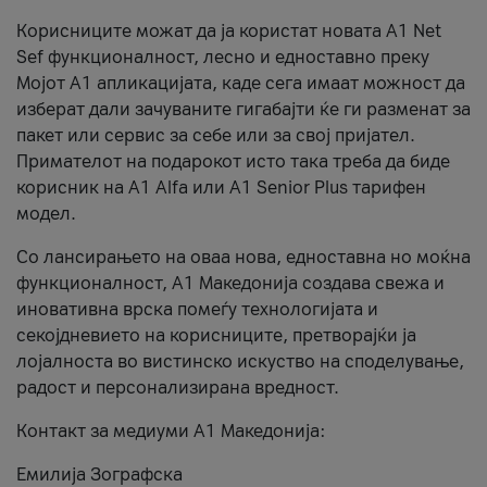
Корисниците можат да ја користат новата А1 Net
Sef функционалност, лесно и едноставно преку
Мојот А1 апликацијата, каде сега имаат можност да
изберат дали зачуваните гигабајти ќе ги разменат за
пакет или сервис за себе или за свој пријател.
Примателот на подарокот исто така треба да биде
корисник на А1 Alfa или A1 Senior Plus тарифен
модел.
Со лансирањето на оваа нова, едноставна но моќна
функционалност, А1 Македонија создава свежа и
иновативна врска помеѓу технологијата и
секојдневието на корисниците, претворајќи ја
лојалноста во вистинско искуство на споделување,
радост и персонализирана вредност.
Контакт за медиуми А1 Македонија:
Емилија Зографска