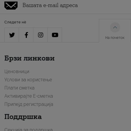
Следете нè
На почеток
Брзи линкови
Ценовници
Услови за користење
Плати сметка
Активирајте Е-сметка
Припејд регистрација
Поддршка
Секција за поддршка