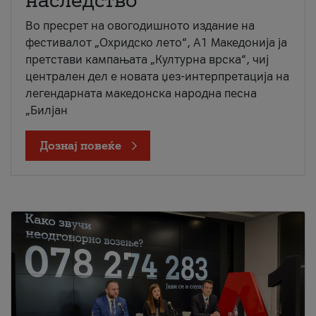
наследство
Во пресрет на овогодишното издание на
фестивалот „Охридско лето“, А1 Македонија ја
претстави кампањата „Културна врска“, чиј
централен дел е новата џез-интерпретација на
легендарната македонска народна песна
„Билјан
Дознај повеќе