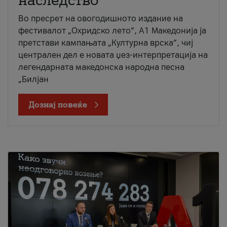
наследство
Во пресрет на овогодишното издание на
фестивалот „Охридско лето“, А1 Македонија ја
претстави кампањата „Културна врска“, чиј
централен дел е новата џез-интерпретација на
легендарната македонска народна песна
„Билјан
Дознај повеќе