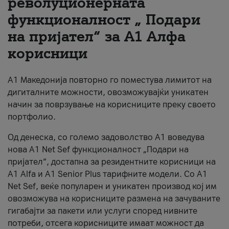
револуционерната
функционалност „ Подари
За нас
на пријател“ за А1 Алфа
#ПодобарОнлајн
корисници
А1 Македонија повторно го поместува лимитот на
дигиталните можности, овозможувајќи уникатен
начин за поврзување на корисниците преку своето
портфолио.
Од денеска, со големо задоволство А1 воведува
нова A1 Net Sef функционалност „Подари на
пријател“, достапна за резидентните корисници на
А1 Alfa и A1 Senior Plus тарифните модели. Со A1
Net Sef, веќе популарен и уникатен производ кој им
овозможува на корисниците размена на зачуваните
гигабајти за пакети или услуги според нивните
потреби, отсега корисниците имаат можност да