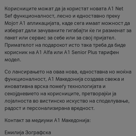
Корисниците можат да ја користат новата А1 Net
Sef функционалност, лесно и едноставно преку
Мојот А1 апликацијата, каде сега имаат можност да
изберат дали зачуваните гигабајти ќе ги разменат за
пакет или сервис за себе или за свој пријател.
Примателот на подарокот исто така треба да биде
корисник на А1 Alfa или A1 Senior Plus тарифен
модел.
Со лансирањето на оваа нова, едноставна но моќна
функционалност, А1 Македонија создава свежа и
иновативна врска помеѓу технологијата и
секојдневието на корисниците, претворајќи ја
лојалноста во вистинско искуство на споделување,
радост и персонализирана вредност.
Контакт за медиуми А1 Македонија:
Емилија Зографска