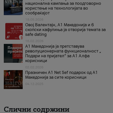
национална кампања за поодговорно
користење на технологијата во
сообраќајот
18.05.2026
Овој Валентајн, A1 Македонија и 6
скопски кафулиња ја отворија темата за
safe dating
16.02.2026
А1 Македонија ја претставува
револуционерната функционалност „
Подари на пријател“ за А1 Алфа
корисници
02.02.2026
Празничен A1 Net Sеf подарок од А1
Македонија за сите корисници
04.12.2025
Слични содржини