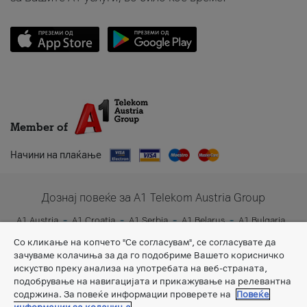
Member of
Начини на плаќање
Дознај повеќе за A1 Telekom Austria Group
A1 Austria
A1 Croatia
A1 Serbia
A1 Belarus
A1 Bulgaria
A1 Slovenia
A1 Digital
Со кликање на копчето "Се согласувам", се согласувате да
зачуваме колачиња за да го подобриме Вашето корисничко
искуство преку анализа на употребата на веб-страната,
подобрување на навигацијата и прикажување на релевантна
содржина. За повеќе информации проверете на
Повеќе