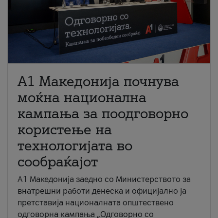
A1 Македонија почнува
моќна национална
кампања за поодговорно
користење на
технологијата во
сообраќајот
A1 Македонија заедно со Министерството за
внатрешни работи денеска и официјално ја
претставија националната општествено
одговорна кампања „Одговорно со