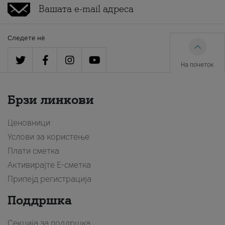
Следете нè
На почеток
Брзи линкови
Ценовници
Услови за користење
Плати сметка
Активирајте Е-сметка
Припејд регистрација
Поддршка
Секција за поддршка