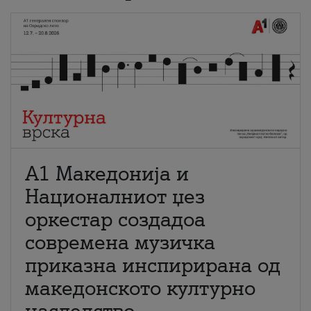
А1 Македонија и
Националниот џез
оркестар создадоа
современа музичка
приказна инспирирана од
македонското културно