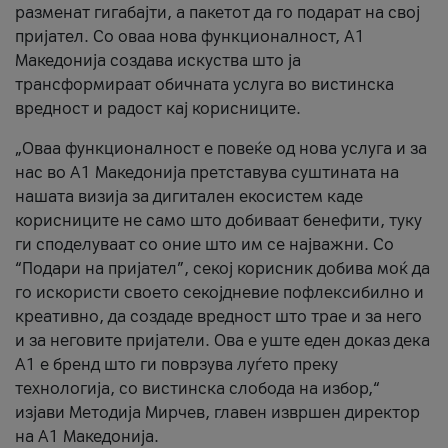
разменат гигабајти, а пакетот да го подарат на свој
пријател. Со оваа нова функционалност, А1
Македонија создава искуства што ја
трансформираат обичната услуга во вистинска
вредност и радост кај корисниците.
„Оваа функционалност е повеќе од нова услуга и за
нас во А1 Македонија претставува суштината на
нашата визија за дигитален екосистем каде
корисниците не само што добиваат бенефити, туку
ги споделуваат со оние што им се најважни. Со
“Подари на пријател”, секој корисник добива моќ да
го искористи своето секојдневие пофлексибилно и
креативно, да создаде вредност што трае и за него
и за неговите пријатели. Ова е уште еден доказ дека
А1 е бренд што ги поврзува луѓето преку
технологија, со вистинска слобода на избор,“
изјави Методија Мирчев, главен извршен директор
на А1 Македонија.