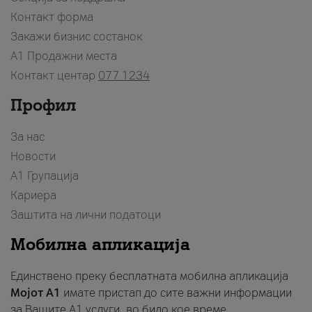
Контакт форма
Закажи бизнис состанок
A1 Продажни места
Контакт центар
077 1234
Профил
За нас
Новости
А1 Групација
Кариера
Заштита на лични податоци
Мобилна апликација
Единствено преку бесплатната мобилна апликација
Мојот A1
имате пристап до сите важни информации
за Вашите A1 услуги, во било кое време.