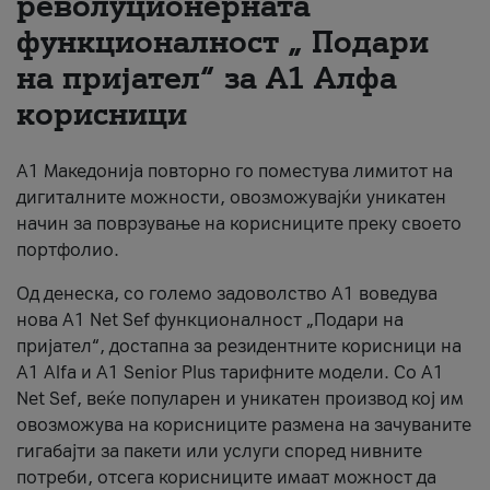
револуционерната
функционалност „ Подари
За нас
на пријател“ за А1 Алфа
#ПодобарОнлајн
корисници
А1 Македонија повторно го поместува лимитот на
дигиталните можности, овозможувајќи уникатен
начин за поврзување на корисниците преку своето
портфолио.
Од денеска, со големо задоволство А1 воведува
нова A1 Net Sef функционалност „Подари на
пријател“, достапна за резидентните корисници на
А1 Alfa и A1 Senior Plus тарифните модели. Со A1
Net Sef, веќе популарен и уникатен производ кој им
овозможува на корисниците размена на зачуваните
гигабајти за пакети или услуги според нивните
потреби, отсега корисниците имаат можност да