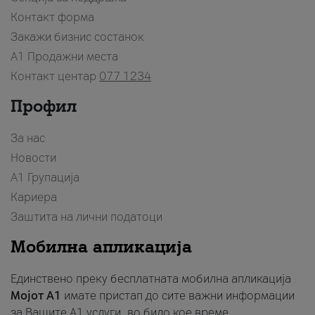
Контакт форма
Закажи бизнис состанок
A1 Продажни места
Контакт центар
077 1234
Профил
За нас
Новости
А1 Групација
Кариера
Заштита на лични податоци
Мобилна апликација
Единствено преку бесплатната мобилна апликација
Мојот A1
имате пристап до сите важни информации
за Вашите A1 услуги, во било кое време.