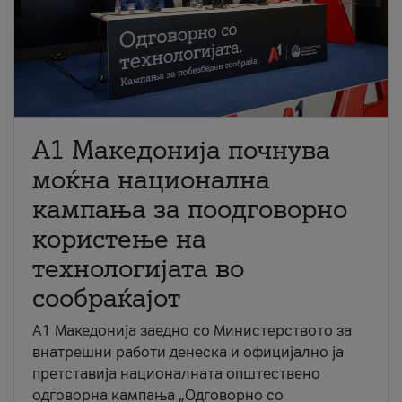
A1 Македонија почнува
моќна национална
кампања за поодговорно
користење на
технологијата во
сообраќајот
A1 Македонија заедно со Министерството за
внатрешни работи денеска и официјално ја
претставија националната општествено
одговорна кампања „Одговорно со