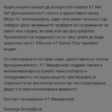
Корисниците можат да ја користат новата А1 Net
Sef функционалност, лесно и едноставно преку
Мојот А1 апликацијата, каде сега имаат можност да
изберат дали зачуваните гигабајти ќе ги разменат за
пакет или сервис за себе или за свој пријател.
Примателот на подарокот исто така треба да биде
корисник на А1 Alfa или A1 Senior Plus тарифен
модел.
Со лансирањето на оваа нова, едноставна но моќна
функционалност, А1 Македонија создава свежа и
иновативна врска помеѓу технологијата и
секојдневието на корисниците, претворајќи ја
лојалноста во вистинско искуство на споделување,
радост и персонализирана вредност.
Контакт за медиуми А1 Македонија:
Емилија Зографска