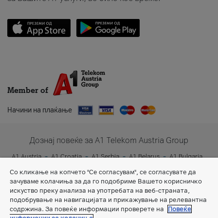
Member of
Начини на плаќање
Дознај повеќе за A1 Telekom Austria Group
A1 Austria
A1 Croatia
A1 Serbia
A1 Belarus
A1 Bulgaria
A1 Slovenia
A1 Digital
Со кликање на копчето "Се согласувам", се согласувате да
зачуваме колачиња за да го подобриме Вашето корисничко
искуство преку анализа на употребата на веб-страната,
подобрување на навигацијата и прикажување на релевантна
содржина. За повеќе информации проверете на
Повеќе