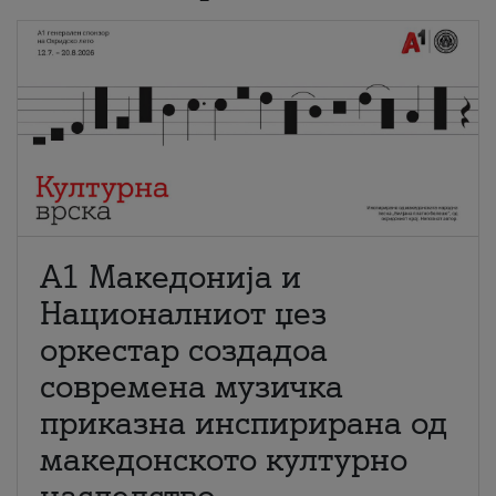
А1 Македонија и
Националниот џез
оркестар создадоа
современа музичка
приказна инспирирана од
македонското културно