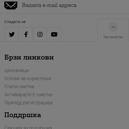
Следете нè
На почеток
Брзи линкови
Ценовници
Услови за користење
Плати сметка
Активирајте Е-сметка
Припејд регистрација
Поддршка
Секција за поддршка