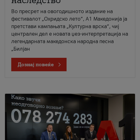
наследство
Во пресрет на овогодишното издание на
фестивалот „Охридско лето“, А1 Македонија ја
претстави кампањата „Културна врска“, чиј
централен дел е новата џез-интерпретација на
легендарната македонска народна песна
„Билјан
Дознај повеќе