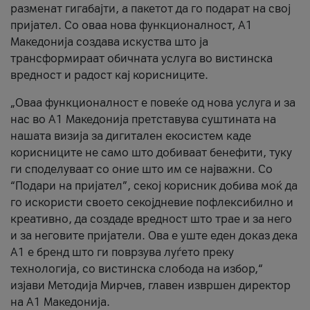
разменат гигабајти, а пакетот да го подарат на свој
пријател. Со оваа нова функционалност, А1
Македонија создава искуства што ја
трансформираат обичната услуга во вистинска
вредност и радост кај корисниците.
„Оваа функционалност е повеќе од нова услуга и за
нас во А1 Македонија претставува суштината на
нашата визија за дигитален екосистем каде
корисниците не само што добиваат бенефити, туку
ги споделуваат со оние што им се најважни. Со
“Подари на пријател”, секој корисник добива моќ да
го искористи своето секојдневие пофлексибилно и
креативно, да создаде вредност што трае и за него
и за неговите пријатели. Ова е уште еден доказ дека
А1 е бренд што ги поврзува луѓето преку
технологија, со вистинска слобода на избор,“
изјави Методија Мирчев, главен извршен директор
на А1 Македонија.