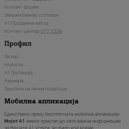
Контакт форма
Закажи бизнис состанок
A1 Продажни места
Контакт центар
077 1234
Профил
За нас
Новости
А1 Групација
Кариера
Заштита на лични податоци
Мобилна апликација
Единствено преку бесплатната мобилна апликација
Мојот A1
имате пристап до сите важни информации
за Вашите A1 услуги, во било кое време.