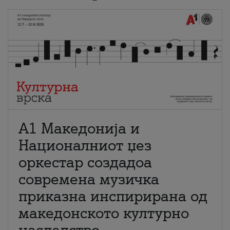
А1 Македонија и
Националниот џез
оркестар создадоа
современа музичка
приказна инспирирана од
македонското културно