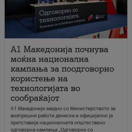
A1 Македонија почнува
моќна национална
кампања за поодговорно
користење на
технологијата во
сообраќајот
A1 Македонија заедно со Министерството за
внатрешни работи денеска и официјално ја
претставија националната општествено
одговорна кампања „Одговорно со