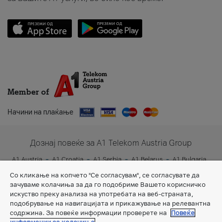
Member of
Начини на плаќање
Дознај повеќе за A1 Telekom Austria Group
A1 Austria
A1 Croatia
A1 Serbia
A1 Belarus
A1 Bulgaria
A1 Slovenia
A1 Digital
Со кликање на копчето "Се согласувам", се согласувате да
зачуваме колачиња за да го подобриме Вашето корисничко
искуство преку анализа на употребата на веб-страната,
подобрување на навигацијата и прикажување на релевантна
содржина. За повеќе информации проверете на
Повеќе