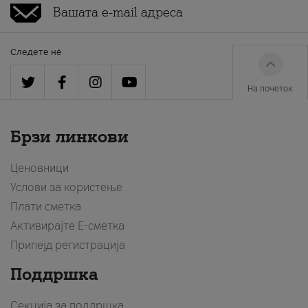
Следете нè
На почеток
Брзи линкови
Ценовници
Услови за користење
Плати сметка
Активирајте Е-сметка
Припејд регистрација
Поддршка
Секција за поддршка