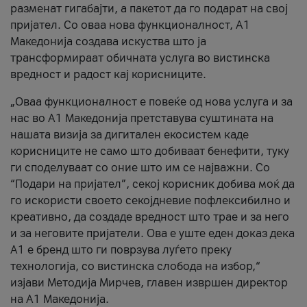
разменат гигабајти, а пакетот да го подарат на свој
пријател. Со оваа нова функционалност, А1
Македонија создава искуства што ја
трансформираат обичната услуга во вистинска
вредност и радост кај корисниците.
„Оваа функционалност е повеќе од нова услуга и за
нас во А1 Македонија претставува суштината на
нашата визија за дигитален екосистем каде
корисниците не само што добиваат бенефити, туку
ги споделуваат со оние што им се најважни. Со
“Подари на пријател”, секој корисник добива моќ да
го искористи своето секојдневие пофлексибилно и
креативно, да создаде вредност што трае и за него
и за неговите пријатели. Ова е уште еден доказ дека
А1 е бренд што ги поврзува луѓето преку
технологија, со вистинска слобода на избор,“
изјави Методија Мирчев, главен извршен директор
на А1 Македонија.