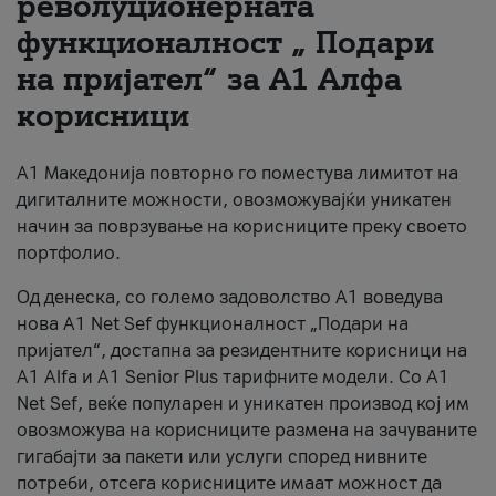
револуционерната
функционалност „ Подари
За нас
на пријател“ за А1 Алфа
#ПодобарОнлајн
корисници
А1 Македонија повторно го поместува лимитот на
дигиталните можности, овозможувајќи уникатен
начин за поврзување на корисниците преку своето
портфолио.
Од денеска, со големо задоволство А1 воведува
нова A1 Net Sef функционалност „Подари на
пријател“, достапна за резидентните корисници на
А1 Alfa и A1 Senior Plus тарифните модели. Со A1
Net Sef, веќе популарен и уникатен производ кој им
овозможува на корисниците размена на зачуваните
гигабајти за пакети или услуги според нивните
потреби, отсега корисниците имаат можност да