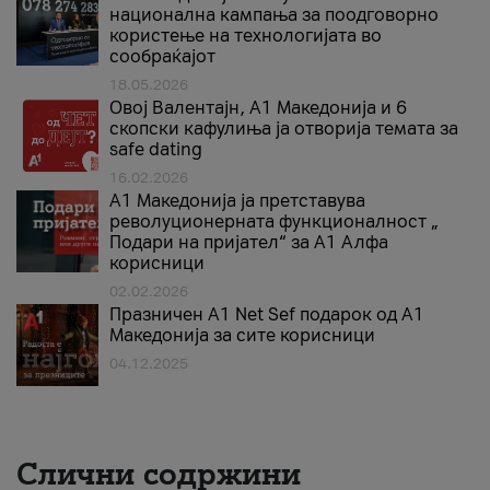
национална кампања за поодговорно
користење на технологијата во
сообраќајот
18.05.2026
Овој Валентајн, A1 Македонија и 6
скопски кафулиња ја отворија темата за
safe dating
16.02.2026
А1 Македонија ја претставува
револуционерната функционалност „
Подари на пријател“ за А1 Алфа
корисници
02.02.2026
Празничен A1 Net Sеf подарок од А1
Македонија за сите корисници
04.12.2025
Слични содржини