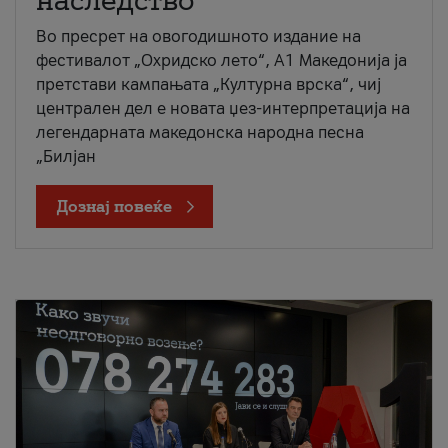
наследство
Во пресрет на овогодишното издание на
фестивалот „Охридско лето“, А1 Македонија ја
претстави кампањата „Културна врска“, чиј
централен дел е новата џез-интерпретација на
легендарната македонска народна песна
„Билјан
Дознај повеќе