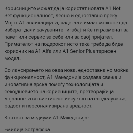
Корисниците можат да ја користат новата А1 Net
Sef функционалност, лесно и едноставно преку
Мојот А1 апликацијата, каде сега имаат можност да
изберат дали зачуваните гигабајти ќе ги разменат за
пакет или сервис за себе или за свој пријател.
Примателот на подарокот исто така треба да биде
корисник на А1 Alfa или A1 Senior Plus тарифен
модел.
Со лансирањето на оваа нова, едноставна но моќна
функционалност, А1 Македонија создава свежа и
иновативна врска помеѓу технологијата и
секојдневието на корисниците, претворајќи ја
лојалноста во вистинско искуство на споделување,
радост и персонализирана вредност.
Контакт за медиуми А1 Македонија:
Емилија Зографска