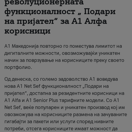
револуционерната
функционалност „ Подари
За нас
на пријател“ за А1 Алфа
#ПодобарОнлајн
корисници
А1 Македонија повторно го поместува лимитот на
дигиталните можности, овозможувајќи уникатен
начин за поврзување на корисниците преку своето
портфолио.
Од денеска, со големо задоволство А1 воведува
нова A1 Net Sef функционалност „Подари на
пријател“, достапна за резидентните корисници на
А1 Alfa и A1 Senior Plus тарифните модели. Со A1
Net Sef, веќе популарен и уникатен производ кој им
овозможува на корисниците размена на зачуваните
гигабајти за пакети или услуги според нивните
потреби, отсега корисниците имаат можност да