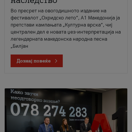
наследство
Во пресрет на овогодишното издание на
фестивалот „Охридско лето“, А1 Македонија ја
претстави кампањата „Културна врска“, чиј
централен дел е новата џез-интерпретација на
легендарната македонска народна песна
„Билјан
Дознај повеќе