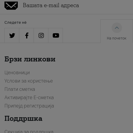
Следете нè
На почеток
Брзи линкови
Ценовници
Услови за користење
Плати сметка
Активирајте Е-сметка
Припејд регистрација
Поддршка
Секција за поддршка