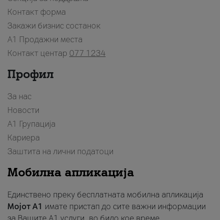
Контакт форма
Закажи бизнис состанок
A1 Продажни места
Контакт центар
077 1234
Профил
За нас
Новости
А1 Групација
Кариера
Заштита на лични податоци
Мобилна апликација
Единствено преку бесплатната мобилна апликација
Мојот A1
имате пристап до сите важни информации
за Вашите A1 услуги, во било кое време.