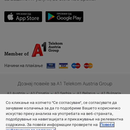
Member of
Начини на плаќање
Дознај повеќе за A1 Telekom Austria Group
A1 Austria
A1 Croatia
A1 Serbia
A1 Belarus
A1 Bulgaria
A1 Slovenia
A1 Digital
Со кликање на копчето "Се согласувам", се согласувате да
зачуваме колачиња за да го подобриме Вашето корисничко
искуство преку анализа на употребата на веб-страната,
подобрување на навигацијата и прикажување на релевантна
содржина. За повеќе информации проверете на
Повеќе