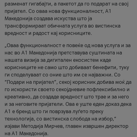
разменат гигабајти, а пакетот да го подарат на свој
пријател. Со оваа нова функционалност, А1
Македонија создава искуства што ја
трансформираат обичната услуга во вистинска
вредност и радост кај корисниците.
„Оваа функционалност е повеќе од нова услуга и за
нас во А1 Македонија претставува суштината на
нашата визија за дигитален екосистем каде
корисниците не само што добиваат бенефити, туку
ги споделуваат со оние што им се најважни. Со
“Подари на пријател”, секој корисник добива моќ да
го искористи своето секојдневие пофлексибилно и
креативно, да создаде вредност што трае и за него
и за неговите пријатели. Ова е уште еден доказ дека
А1 е бренд што ги поврзува луѓето преку
технологија, со вистинска слобода на избор,“
изјави Методија Мирчев, главен извршен директор
на А1 Македонија.