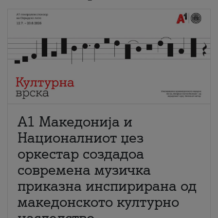
А1 Македонија и
Националниот џез
оркестар создадоа
современа музичка
приказна инспирирана од
македонското културно