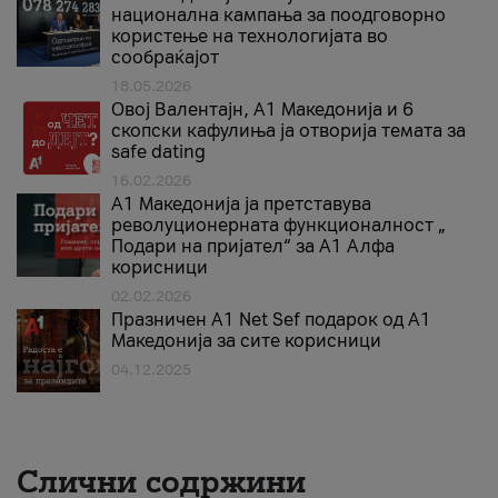
национална кампања за поодговорно
користење на технологијата во
сообраќајот
18.05.2026
Овој Валентајн, A1 Македонија и 6
скопски кафулиња ја отворија темата за
safe dating
16.02.2026
А1 Македонија ја претставува
револуционерната функционалност „
Подари на пријател“ за А1 Алфа
корисници
02.02.2026
Празничен A1 Net Sеf подарок од А1
Македонија за сите корисници
04.12.2025
Слични содржини