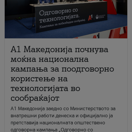
A1 Македонија почнува
моќна национална
кампања за поодговорно
користење на
технологијата во
сообраќајот
A1 Македонија заедно со Министерството за
внатрешни работи денеска и официјално ја
претставија националната општествено
одговорна кампања „Одговорно со