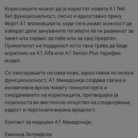
Корисниците можат да ја користат новата А1 Net
Sef функционалност, лесно и едноставно преку
Мојот А1 апликацијата, каде сега имаат можност да
изберат дали зачуваните гигабајти ќе ги разменат за
пакет или сервис за себе или за свој пријател.
Примателот на подарокот исто така треба да биде
корисник на А1 Alfa или A1 Senior Plus тарифен
модел.
Со лансирањето на оваа нова, едноставна но моќна
функционалност, А1 Македонија создава свежа и
иновативна врска помеѓу технологијата и
секојдневието на корисниците, претворајќи ја
лојалноста во вистинско искуство на споделување,
радост и персонализирана вредност.
Контакт за медиуми А1 Македонија:
Емилија Зографска