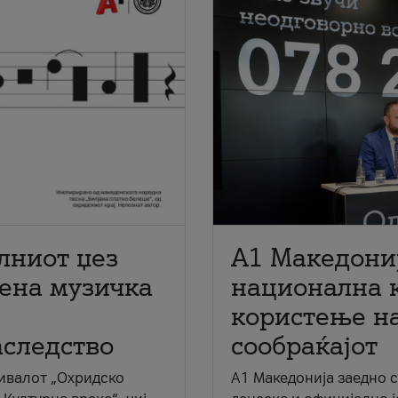
лниот џез
A1 Македони
мена музичка
национална 
користење на
аследство
сообраќајот
ивалот „Охридско
A1 Македонија заедно 