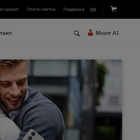
и кредит
Плати сметка
Поддршка
МК
такт
Мојот A1