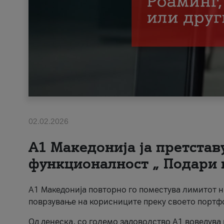
02.02.2026
А1 Македонија ја претста
функционалност „ Подари 
А1 Македонија повторно го поместува лимитот 
поврзување на корисниците преку своето портф
Од денеска, со големо задоволство А1 воведува 