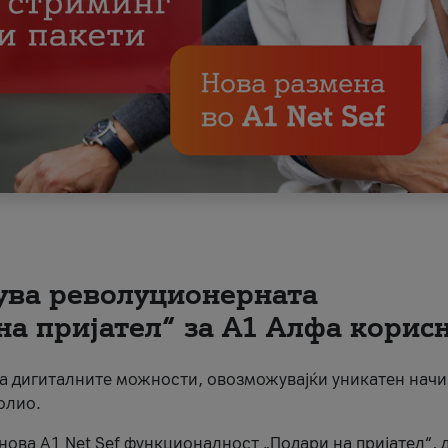
вува револуционерната
на пријател“ за А1 Алфа корис
на дигиталните можности, овозможувајќи уникатен начи
олио.
нова A1 Net Sef функционалност „Подари на пријател“, 