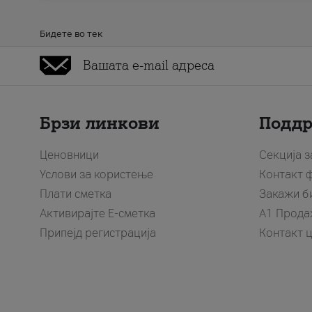
Бидете во тек
Брзи линкови
Подд
Ценовници
Секција 
Услови за користење
Контакт 
Плати сметка
Закажи б
Активирајте Е-сметка
A1 Прода
Припејд регистрација
Контакт 