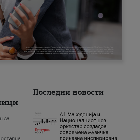
Последни новости
ници
А1 Македонија и
н за
Националниот џез
оркестар создадоа
современа музичка
приказна инспирирана
достапна