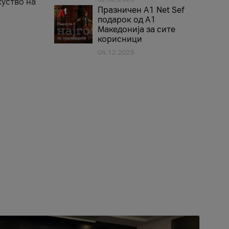
куство на
Празничен A1 Net Sеf
подарок од А1
Македонија за сите
корисници
04.12.2025