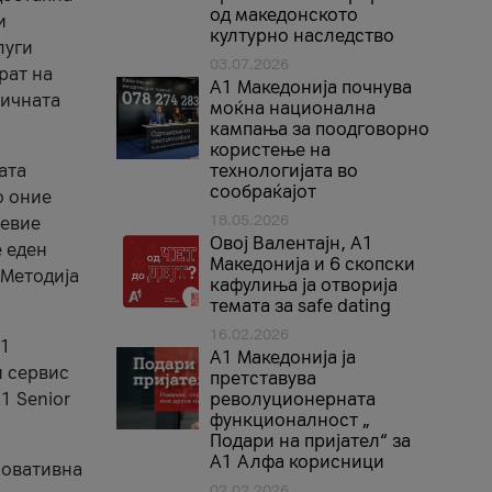
од македонското
и
културно наследство
луги
03.07.2026
рат на
A1 Македонија почнува
бичната
моќна национална
кампања за поодговорно
користење на
ата
технологијата во
сообраќајот
о оние
18.05.2026
невие
Овој Валентајн, A1
е еден
Македонија и 6 скопски
 Методија
кафулиња ја отворија
темата за safe dating
16.02.2026
А1
А1 Македонија ја
и сервис
претставува
1 Senior
револуционерната
функционалност „
Подари на пријател“ за
А1 Алфа корисници
новативна
02.02.2026