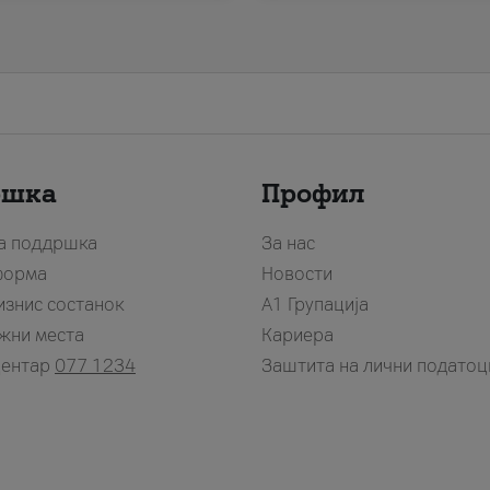
ршка
Профил
за поддршка
За нас
форма
Новости
изнис состанок
А1 Групација
жни места
Кариера
центар
077 1234
Заштита на лични податоц