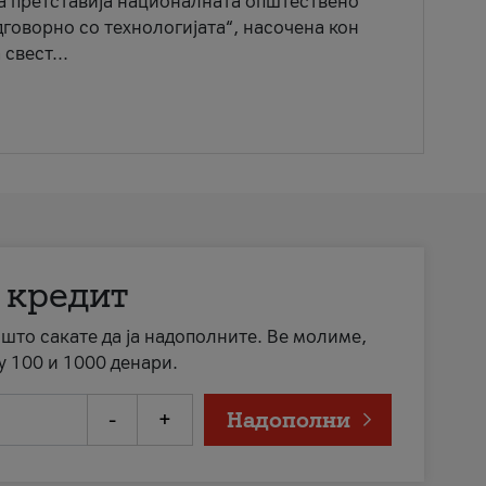
ја претставија националната општествено
говорно со технологијата“, насочена кон
свест...
 кредит
а што сакате да ја надополните. Ве молиме,
у 100 и 1000 денари.
-
+
Надополни