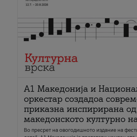
А1 Македонија и Национа
оркестар создадоа совре
приказна инспирирана од
македонското културно н
Во пресрет на овогодишното издание на фест