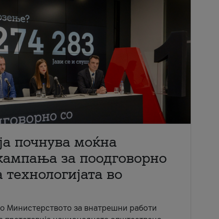
ја почнува моќна
кампања за поодговорно
 технологијата во
со Министерството за внатрешни работи