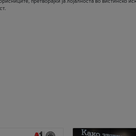
корисниците, претворајќи ја лојалноста во вистинско ис
ст.