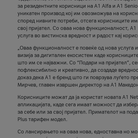
за резидентните корисници на А1 Alfa и A1 Senio
уникатен производ кој им овозможува на корисни
според нивните потреби, отсега корисниците има
свој пријател. Со оваа нова функционалност, А
услуга во вистинска вредност и радост кај кори
„Оваа функционалност е повеќе од нова услуга и
визија за дигитален екосистем каде корисниците
што им се најважни. Со “Подари на пријател”, с
пофлексибилно и креативно, да создаде вредност
доказ дека А1 е бренд што ги поврзува луѓето пр
Мирчев, главен извршен директор на А1 Македон
Корисниците можат да ја користат новата А1 Net
апликацијата, каде сега имаат можност да избера
за себе или за свој пријател. Примателот на пода
Plus тарифен модел.
Со лансирањето на оваа нова, едноставна но м