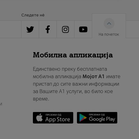
Следете нè
На почеток
Мобилна апликација
Единствено преку бесплатната
мобилна апликација
Мојот A1
имате
пристап до сите важни информации
за Вашите A1 услуги, во било кое
време.
и