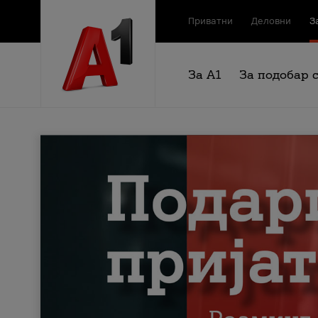
Приватни
Деловни
З
За А1
За подобар 