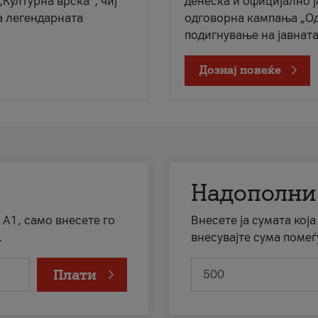
„Културна врска“, чиј
денеска и официјално 
а легендарната
одговорна кампања „Од
подигнување на јавната 
Дознај повеќе
Надополни
 А1, само внесете го
Внесете ја сумата кој
.
внесувајте сума помеѓ
Плати