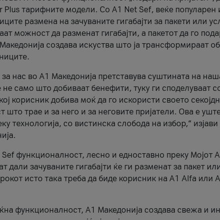
r Plus тарифните модели. Со A1 Net Sef, веќе популарен 
ците размена на зачуваните гигабајти за пакети или ус
ат можност да разменат гигабајти, а пакетот да го пода
1 Македонија создава искуства што ја трансформираат о
сниците.
 за нас во А1 Македонија претставува суштината на наш
 не само што добиваат бенефити, туку ги споделуваат с
екој корисник добива моќ да го искористи своето секојд
 што трае и за него и за неговите пријатели. Ова е ушт
еку технологија, со вистинска слобода на избор,“ изјави
ија.
 Sef функционалност, лесно и едноставно преку Мојот 
т дали зачуваните гигабајти ќе ги разменат за пакет ил
рокот исто така треба да биде корисник на А1 Alfa или A
оќна функционалност, А1 Македонија создава свежа и и