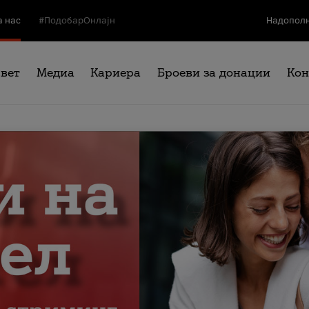
а нас
#ПодобарОнлајн
Надополн
свет
Медиа
Кариера
Броеви за донации
Кон