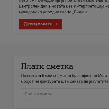
лето“, А1 Македонија ја претстави кампањата 
централен дел е новата џез-интерпретација н
македонска народна песна „Билјан
Дознај повеќе
Плати сметка
Платете ја Вашата сметка без најава на Мојот
бројот на фактурата што сакате да ја платите
Број на сметка