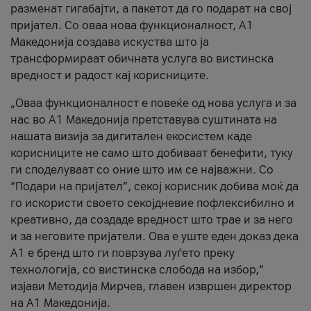
разменат гигабајти, а пакетот да го подарат на свој
пријател. Со оваа нова функционалност, А1
Македонија создава искуства што ја
трансформираат обичната услуга во вистинска
вредност и радост кај корисниците.
„Оваа функционалност е повеќе од нова услуга и за
нас во А1 Македонија претставува суштината на
нашата визија за дигитален екосистем каде
корисниците не само што добиваат бенефити, туку
ги споделуваат со оние што им се најважни. Со
“Подари на пријател”, секој корисник добива моќ да
го искористи своето секојдневие пофлексибилно и
креативно, да создаде вредност што трае и за него
и за неговите пријатели. Ова е уште еден доказ дека
А1 е бренд што ги поврзува луѓето преку
технологија, со вистинска слобода на избор,“
изјави Методија Мирчев, главен извршен директор
на А1 Македонија.