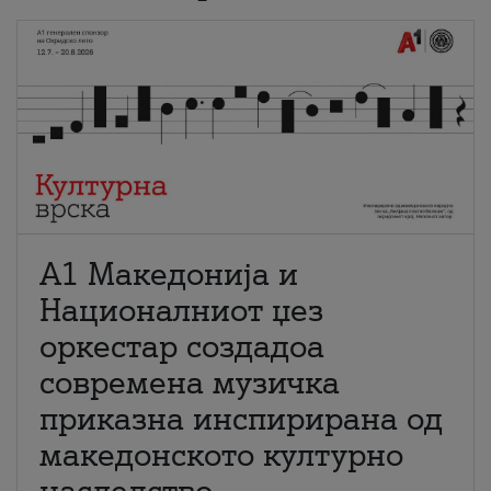
А1 Македонија и
Националниот џез
оркестар создадоа
современа музичка
приказна инспирирана од
македонското културно