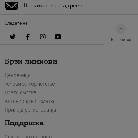
Следете нè
На почеток
Брзи линкови
Ценовници
Услови за користење
Плати сметка
Активирајте Е-сметка
Припејд регистрација
Поддршка
Секција за поддршка