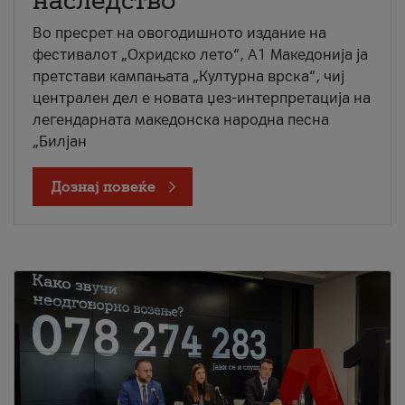
наследство
Во пресрет на овогодишното издание на
фестивалот „Охридско лето“, А1 Македонија ја
претстави кампањата „Културна врска“, чиј
централен дел е новата џез-интерпретација на
легендарната македонска народна песна
„Билјан
Дознај повеќе