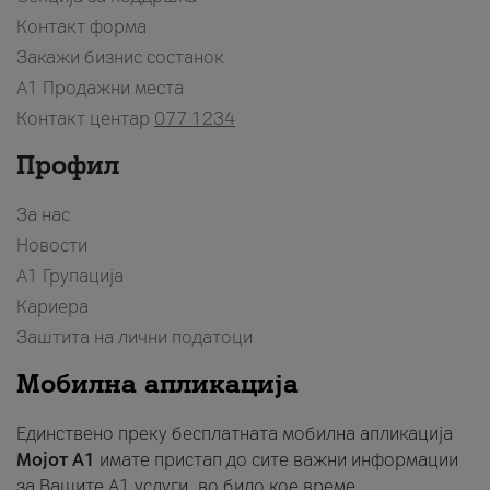
Контакт форма
Закажи бизнис состанок
A1 Продажни места
Контакт центар
077 1234
Профил
За нас
Новости
А1 Групација
Кариера
Заштита на лични податоци
Мобилна апликација
Единствено преку бесплатната мобилна апликација
Мојот A1
имате пристап до сите важни информации
за Вашите A1 услуги, во било кое време.