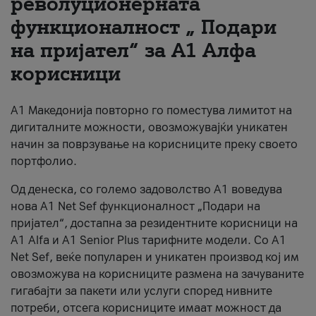
револуционерната
функционалност „ Подари
За нас
на пријател“ за А1 Алфа
#ПодобарОнлајн
корисници
А1 Македонија повторно го поместува лимитот на
дигиталните можности, овозможувајќи уникатен
начин за поврзување на корисниците преку своето
портфолио.
Од денеска, со големо задоволство А1 воведува
нова A1 Net Sef функционалност „Подари на
пријател“, достапна за резидентните корисници на
А1 Alfa и A1 Senior Plus тарифните модели. Со A1
Net Sef, веќе популарен и уникатен производ кој им
овозможува на корисниците размена на зачуваните
гигабајти за пакети или услуги според нивните
потреби, отсега корисниците имаат можност да