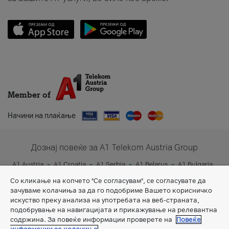
Member of
Начини на плаќање
Дознај повеќе за A1 Telekom Austria Group
A1 Austria
A1 Croatia
A1 Serbia
A1 Belarus
A1 Bulgaria
A1 Slovenia
A1 Digital
Со кликање на копчето "Се согласувам", се согласувате да
зачуваме колачиња за да го подобриме Вашето корисничко
искуство преку анализа на употребата на веб-страната,
подобрување на навигацијата и прикажување на релевантна
содржина. За повеќе информации проверете на
Повеќе