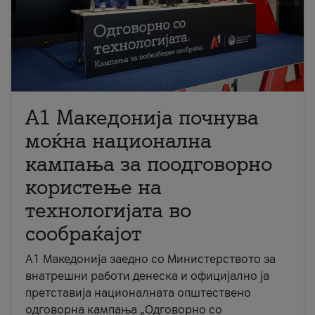
A1 Македонија почнува
моќна национална
кампања за поодговорно
користење на
технологијата во
сообраќајот
A1 Македонија заедно со Министерството за
внатрешни работи денеска и официјално ја
претставија националната општествено
одговорна кампања „Одговорно со