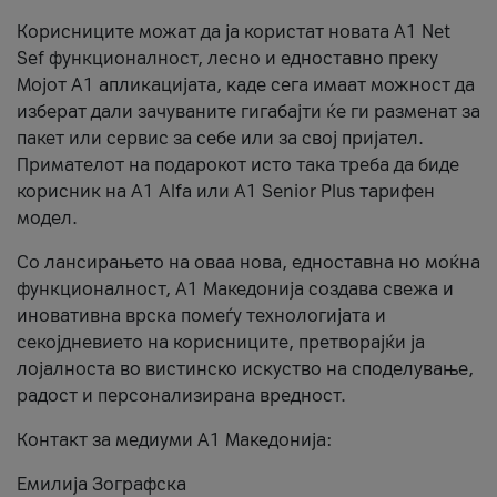
Корисниците можат да ја користат новата А1 Net
Sef функционалност, лесно и едноставно преку
Мојот А1 апликацијата, каде сега имаат можност да
изберат дали зачуваните гигабајти ќе ги разменат за
пакет или сервис за себе или за свој пријател.
Примателот на подарокот исто така треба да биде
корисник на А1 Alfa или A1 Senior Plus тарифен
модел.
Со лансирањето на оваа нова, едноставна но моќна
функционалност, А1 Македонија создава свежа и
иновативна врска помеѓу технологијата и
секојдневието на корисниците, претворајќи ја
лојалноста во вистинско искуство на споделување,
радост и персонализирана вредност.
Контакт за медиуми А1 Македонија:
Емилија Зографска