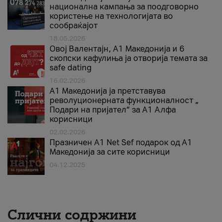
национална кампања за поодговорно
користење на технологијата во
сообраќајот
18.05.2026
Овој Валентајн, A1 Македонија и 6
скопски кафулиња ја отворија темата за
safe dating
16.02.2026
А1 Македонија ја претставува
револуционерната функционалност „
Подари на пријател“ за А1 Алфа
корисници
02.02.2026
Празничен A1 Net Sеf подарок од А1
Македонија за сите корисници
04.12.2025
Слични содржини