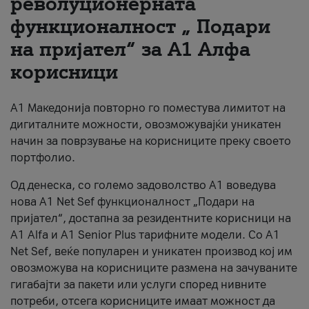
револуционерната
функционалност „ Подари
За нас
на пријател“ за А1 Алфа
#ПодобарОнлајн
корисници
А1 Македонија повторно го поместува лимитот на
дигиталните можности, овозможувајќи уникатен
начин за поврзување на корисниците преку своето
портфолио.
Од денеска, со големо задоволство А1 воведува
нова A1 Net Sef функционалност „Подари на
пријател“, достапна за резидентните корисници на
А1 Alfa и A1 Senior Plus тарифните модели. Со A1
Net Sef, веќе популарен и уникатен производ кој им
овозможува на корисниците размена на зачуваните
гигабајти за пакети или услуги според нивните
потреби, отсега корисниците имаат можност да