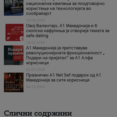
национална кампања за поодговорно
користење на технологијата во
сообраќајот
18.05.2026
Овој Валентајн, A1 Македонија и 6
скопски кафулиња ја отворија темата за
safe dating
16.02.2026
А1 Македонија ја претставува
револуционерната функционалност „
Подари на пријател“ за А1 Алфа
корисници
02.02.2026
Празничен A1 Net Sеf подарок од А1
Македонија за сите корисници
04.12.2025
Слични содржини