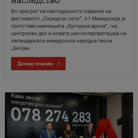
наследство
Во пресрет на овогодишното издание на
фестивалот „Охридско лето“, А1 Македонија ја
претстави кампањата „Културна врска“, чиј
централен дел е новата џез-интерпретација на
легендарната македонска народна песна
„Билјан
Дознај повеќе