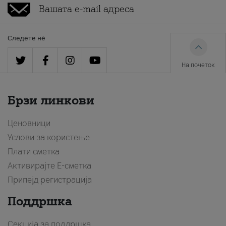
Следете нè
На почеток
Брзи линкови
Ценовници
Услови за користење
Плати сметка
Активирајте Е-сметка
Припејд регистрација
Поддршка
Секција за поддршка