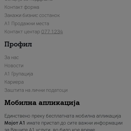
Контакт форма
Закажи бизнис состанок
A1 Продажни места
Контакт центар
077 1234
Профил
За нас
Новости
А1 Групација
Кариера
Заштита на лични податоци
Мобилна апликација
Единствено преку бесплатната мобилна апликација
Мојот A1
имате пристап до сите важни информации
за Вашите A1 услуги, во било кое време.