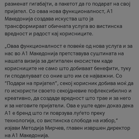
разменат гигабајти, а пакетот да го подарат на свој
пријател. Со оваа нова функционалност, А1
Македонија создава искуства што ја
трансформираат обичната услуга во вистинска
вредност и радост кај корисниците.
„Оваа функционалност е повеќе од нова услуга и за
нас во А1 Македонија претставува суштината на
нашата визија за дигитален екосистем каде
корисниците не само што добиваат бенефити, туку
ги споделуваат со оние што им се најважни. Со
“Подари на пријател”, секој корисник добива моќ да
го искористи своето секојдневие пофлексибилно и
креативно, да создаде вредност што трае и за него
и за неговите пријатели. Ова е уште еден доказ дека
А1 е бренд што ги поврзува луѓето преку
технологија, со вистинска слобода на избор,“
изјави Методија Мирчев, главен извршен директор
на А1 Македонија.