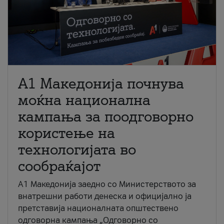
A1 Македонија почнува
моќна национална
кампања за поодговорно
користење на
технологијата во
сообраќајот
A1 Македонија заедно со Министерството за
внатрешни работи денеска и официјално ја
претставија националната општествено
одговорна кампања „Одговорно со