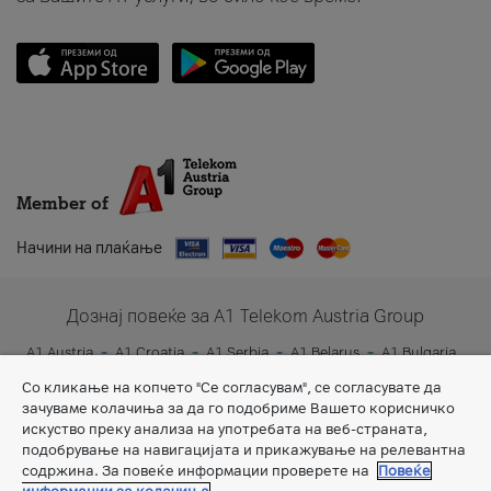
Member of
Начини на плаќање
Дознај повеќе за A1 Telekom Austria Group
A1 Austria
A1 Croatia
A1 Serbia
A1 Belarus
A1 Bulgaria
A1 Slovenia
A1 Digital
Со кликање на копчето "Се согласувам", се согласувате да
зачуваме колачиња за да го подобриме Вашето корисничко
искуство преку анализа на употребата на веб-страната,
подобрување на навигацијата и прикажување на релевантна
содржина. За повеќе информации проверете на
Повеќе