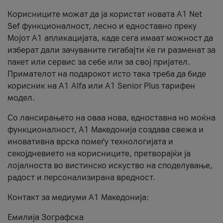
Корисниците можат да ја користат новата А1 Net
Sef функционалност, лесно и едноставно преку
Мојот А1 апликацијата, каде сега имаат можност да
изберат дали зачуваните гигабајти ќе ги разменат за
пакет или сервис за себе или за свој пријател.
Примателот на подарокот исто така треба да биде
корисник на А1 Alfa или A1 Senior Plus тарифен
модел.
Со лансирањето на оваа нова, едноставна но моќна
функционалност, А1 Македонија создава свежа и
иновативна врска помеѓу технологијата и
секојдневието на корисниците, претворајќи ја
лојалноста во вистинско искуство на споделување,
радост и персонализирана вредност.
Контакт за медиуми А1 Македонија:
Емилија Зографска