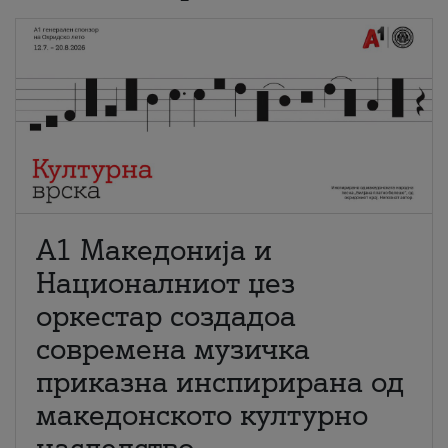
А1 Македонија и
Националниот џез
оркестар создадоа
современа музичка
приказна инспирирана од
македонското културно