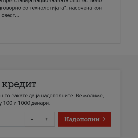
ја претставија националната општествено
говорно со технологијата“, насочена кон
свест...
 кредит
а што сакате да ја надополните. Ве молиме,
у 100 и 1000 денари.
-
+
Надополни