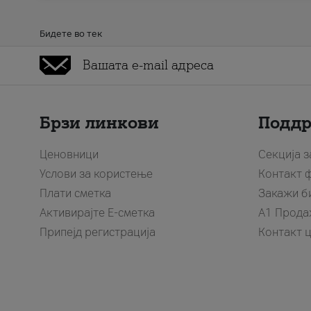
Бидете во тек
Брзи линкови
Подд
Ценовници
Секција 
Услови за користење
Контакт 
Плати сметка
Закажи б
Активирајте Е-сметка
A1 Прода
Припејд регистрација
Контакт 