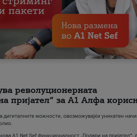
вува револуционерната
на пријател“ за А1 Алфа корис
на дигиталните можности, овозможувајќи уникатен начи
олио.
нова A1 Net Sef функционалност „Подари на пријател“, 