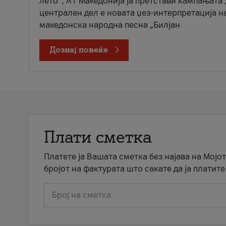
лето“, А1 Македонија ја претстави кампањата 
централен дел е новата џез-интерпретација н
македонска народна песна „Билјан
Дознај повеќе
Плати сметка
Платете ја Вашата сметка без најава на Мојот
бројот на фактурата што сакате да ја платите
Број на сметка