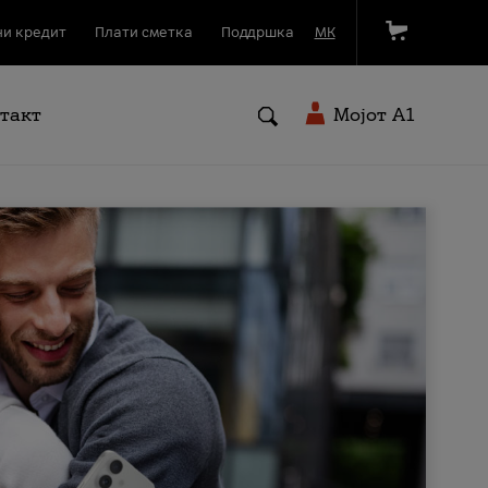
и кредит
Плати сметка
Поддршка
МК
такт
Мојот A1