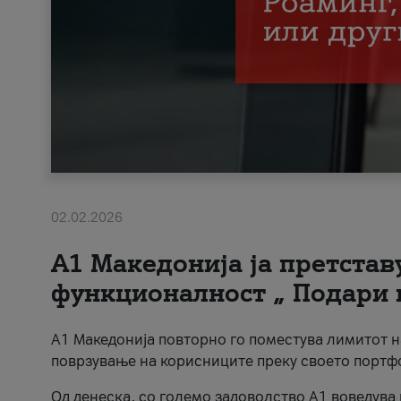
02.02.2026
А1 Македонија ја претста
функционалност „ Подари 
А1 Македонија повторно го поместува лимитот 
поврзување на корисниците преку своето портф
Од денеска, со големо задоволство А1 воведува 