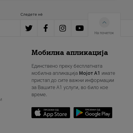
Следете нè
На почеток
Мобилна апликација
Единствено преку бесплатната
мобилна апликација
Мојот A1
имате
пристап до сите важни информации
за Вашите A1 услуги, во било кое
време.
и