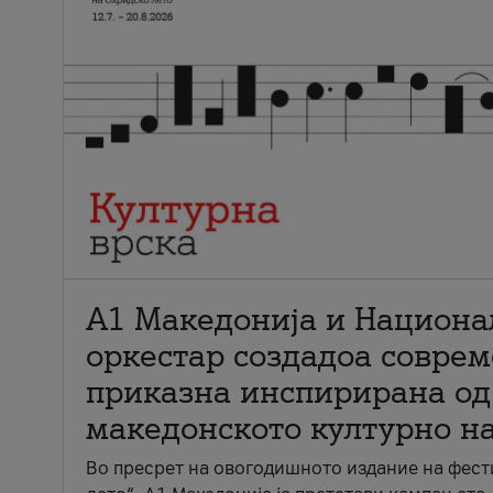
А1 Македонија и Национа
оркестар создадоа совре
приказна инспирирана од
македонското културно н
Во пресрет на овогодишното издание на фест