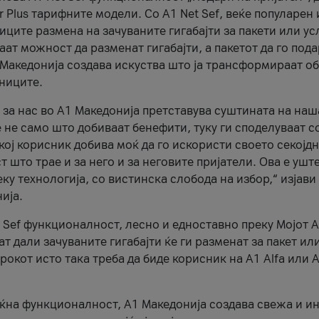
r Plus тарифните модели. Со A1 Net Sef, веќе популарен 
ците размена на зачуваните гигабајти за пакети или ус
ат можност да разменат гигабајти, а пакетот да го пода
1 Македонија создава искуства што ја трансформираат о
сниците.
 за нас во А1 Македонија претставува суштината на наш
 не само што добиваат бенефити, туку ги споделуваат с
екој корисник добива моќ да го искористи своето секојд
 што трае и за него и за неговите пријатели. Ова е ушт
еку технологија, со вистинска слобода на избор,“ изјави
ија.
 Sef функционалност, лесно и едноставно преку Мојот 
т дали зачуваните гигабајти ќе ги разменат за пакет ил
рокот исто така треба да биде корисник на А1 Alfa или A
оќна функционалност, А1 Македонија создава свежа и и