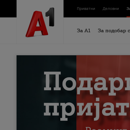
Приватни
Деловни
З
За А1
За подобар 