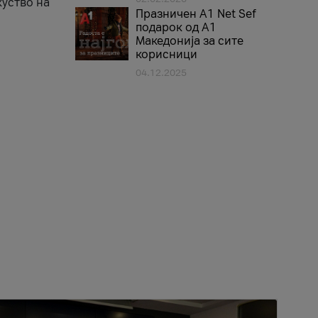
куство на
Празничен A1 Net Sеf
подарок од А1
Македонија за сите
корисници
04.12.2025