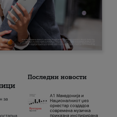
Последни новости
ници
А1 Македонија и
н за
Националниот џез
оркестар создадоа
современа музичка
приказна инспирирана
достапна