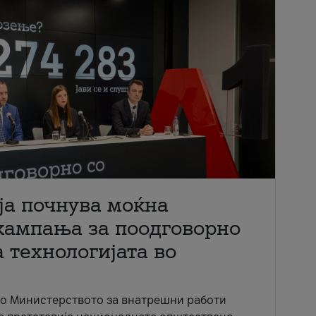
ја почнува моќна
кампања за поодговорно
 технологијата во
со Министерството за внатрешни работи