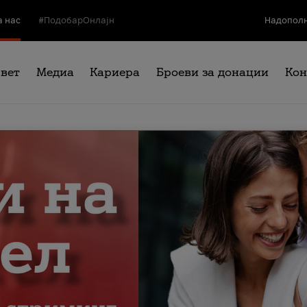
а нас
#ПодобарОнлајн
Надополн
свет
Медиа
Кариера
Броеви за донации
Кон