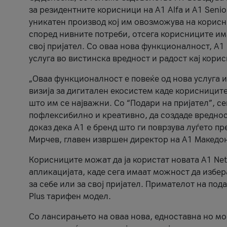
за резидентните корисници на А1 Alfa и A1 Senio
уникатен производ кој им овозможува на корисни
според нивните потреби, отсега корисниците има
свој пријател. Со оваа нова функционалност, А
услуга во вистинска вредност и радост кај кори
„Оваа функционалност е повеќе од нова услуга и
визија за дигитален екосистем каде корисниците
што им се најважни. Со “Подари на пријател”, с
пофлексибилно и креативно, да создаде вредност
доказ дека А1 е бренд што ги поврзува луѓето пр
Мирчев, главен извршен директор на А1 Македон
Корисниците можат да ја користат новата А1 Net
апликацијата, каде сега имаат можност да избера
за себе или за свој пријател. Примателот на пода
Plus тарифен модел.
Со лансирањето на оваа нова, едноставна но м