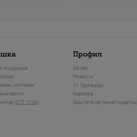
ршка
Профил
за поддршка
За нас
форма
Новости
изнис состанок
А1 Групација
жни места
Кариера
центар
077 1234
Заштита на лични податоц