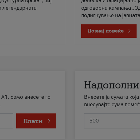
„Културна врска“, чиј
денеска и официјално 
а легендарната
одговорна кампања „Од
подигнување на јавната 
Дознај повеќе
Надополни
 А1, само внесете го
Внесете ја сумата кој
.
внесувајте сума помеѓ
Плати