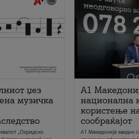
лниот џез
A1 Македони
мена музичка
национална 
користење на
аследство
сообраќајот
ивалот „Охридско
A1 Македонија заедно 