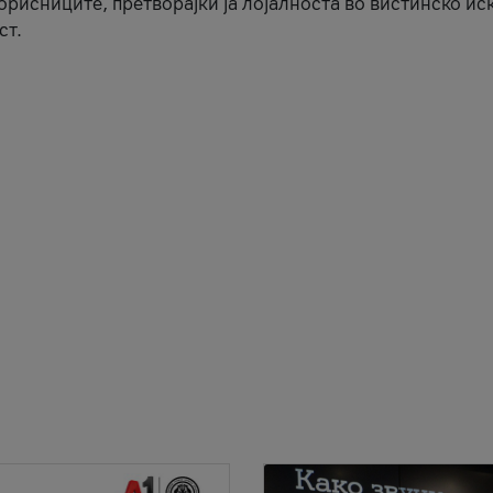
корисниците, претворајќи ја лојалноста во вистинско ис
ст.