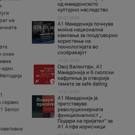
од македонското
и
културно наследство
луги
03.07.2026
рат на
A1 Македонија почнува
бичната
моќна национална
кампања за поодговорно
користење на
ата
технологијата во
сообраќајот
о оние
18.05.2026
невие
Овој Валентајн, A1
е еден
Македонија и 6 скопски
 Методија
кафулиња ја отворија
темата за safe dating
16.02.2026
А1
А1 Македонија ја
и сервис
претставува
1 Senior
револуционерната
функционалност „
Подари на пријател“ за
А1 Алфа корисници
новативна
02.02.2026