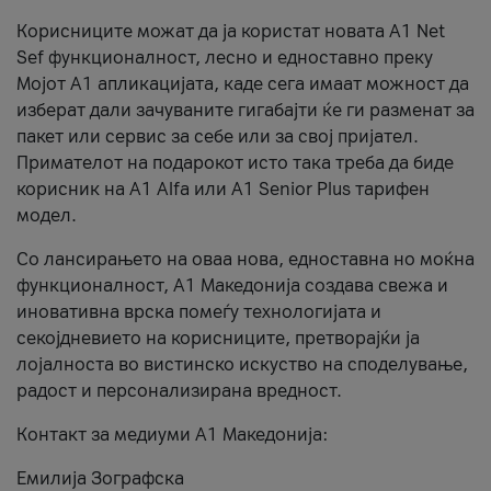
Корисниците можат да ја користат новата А1 Net
Sef функционалност, лесно и едноставно преку
Мојот А1 апликацијата, каде сега имаат можност да
изберат дали зачуваните гигабајти ќе ги разменат за
пакет или сервис за себе или за свој пријател.
Примателот на подарокот исто така треба да биде
корисник на А1 Alfa или A1 Senior Plus тарифен
модел.
Со лансирањето на оваа нова, едноставна но моќна
функционалност, А1 Македонија создава свежа и
иновативна врска помеѓу технологијата и
секојдневието на корисниците, претворајќи ја
лојалноста во вистинско искуство на споделување,
радост и персонализирана вредност.
Контакт за медиуми А1 Македонија:
Емилија Зографска