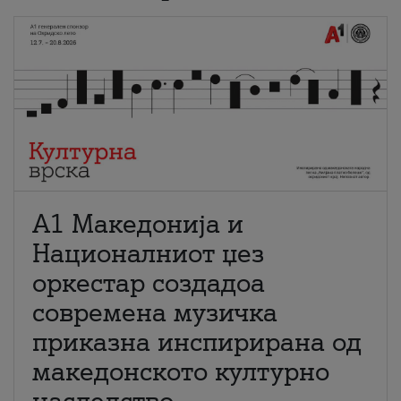
А1 Македонија и
Националниот џез
оркестар создадоа
современа музичка
приказна инспирирана од
македонското културно