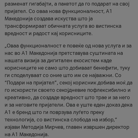
разменат гигабајти, а пакетот да го подарат на свој
пријател. Со оваа нова функционалност, А1
Македонија создава искуства што ја
трансформираат обичната услуга во вистинска
вредност и радост кај корисниците.
„Оваа функционалност е повеќе од нова услуга и за
нас во А1 Македонија претставува суштината на
нашата визија за дигитален екосистем каде
корисниците не само што добиваат бенефити, туку
ги споделуваат со оние што им се најважни. Со
“Подари на пријател”, секој корисник добива моќ да
го искористи своето секојдневие пофлексибилно и
креативно, да создаде вредност што трае и за него
и за неговите пријатели. Ова е уште еден доказ дека
А1 е бренд што ги поврзува луѓето преку
технологија, со вистинска слобода на избор,“
изјави Методија Мирчев, главен извршен директор
на А1 Македонија.