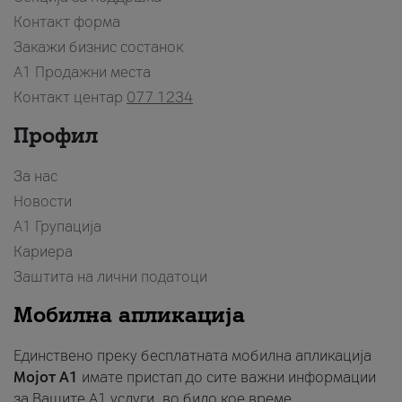
Контакт форма
Закажи бизнис состанок
A1 Продажни места
Контакт центар
077 1234
Профил
За нас
Новости
А1 Групација
Кариера
Заштита на лични податоци
Мобилна апликација
Единствено преку бесплатната мобилна апликација
Мојот A1
имате пристап до сите важни информации
за Вашите A1 услуги, во било кое време.