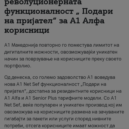
револуционерната
функционалност „ Подари
За нас
на пријател“ за А1 Алфа
#ПодобарОнлајн
корисници
А1 Македонија повторно го поместува лимитот на
дигиталните можности, овозможувајќи уникатен
начин за поврзување на корисниците преку своето
портфолио.
Од денеска, со големо задоволство А1 воведува
нова A1 Net Sef функционалност „Подари на
пријател“, достапна за резидентните корисници на
А1 Alfa и A1 Senior Plus тарифните модели. Со A1
Net Sef, веќе популарен и уникатен производ кој им
овозможува на корисниците размена на зачуваните
гигабајти за пакети или услуги според нивните
потреби, отсега корисниците имаат можност да