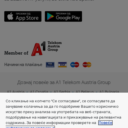
Member of
Начини на плаќање
Дознај повеќе за A1 Telekom Austria Group
A1 Austria
A1 Croatia
A1 Serbia
A1 Belarus
A1 Bulgaria
A1 Slovenia
A1 Digital
Со кликање на копчето "Се согласувам", се согласувате да
зачуваме колачиња за да го подобриме Вашето корисничко
искуство преку анализа на употребата на веб-страната,
подобрување на навигацијата и прикажување на релевантна
содржина. За повеќе информации проверете на
Повеќе