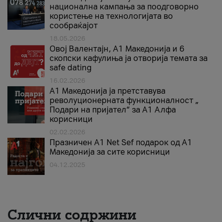
национална кампања за поодговорно
користење на технологијата во
сообраќајот
18.05.2026
Овој Валентајн, A1 Македонија и 6
скопски кафулиња ја отворија темата за
safe dating
16.02.2026
А1 Македонија ја претставува
револуционерната функционалност „
Подари на пријател“ за А1 Алфа
корисници
02.02.2026
Празничен A1 Net Sеf подарок од А1
Македонија за сите корисници
04.12.2025
Слични содржини