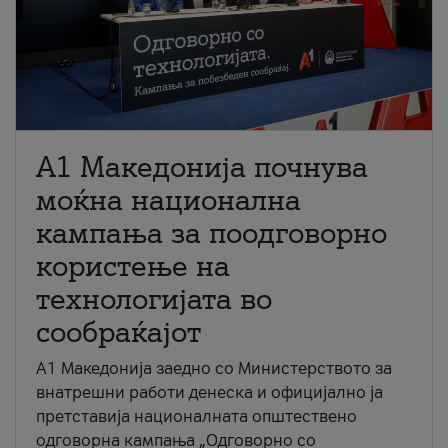
A1 Македонија почнува
моќна национална
кампања за поодговорно
користење на
технологијата во
сообраќајот
A1 Македонија заедно со Министерството за
внатрешни работи денеска и официјално ја
претставија националната општествено
одговорна кампања „Одговорно со