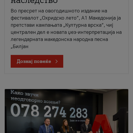
наследство
Во пресрет на овогодишното издание на
фестивалот „Охридско лето“, А1 Македонија ја
претстави кампањата „Културна врска“, чиј
централен дел е новата џез-интерпретација на
легендарната македонска народна песна
„Билјан
Дознај повеќе