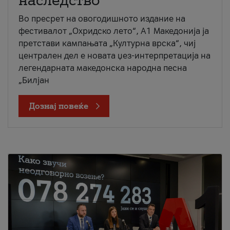
наследство
Во пресрет на овогодишното издание на
фестивалот „Охридско лето“, А1 Македонија ја
претстави кампањата „Културна врска“, чиј
централен дел е новата џез-интерпретација на
легендарната македонска народна песна
„Билјан
Дознај повеќе