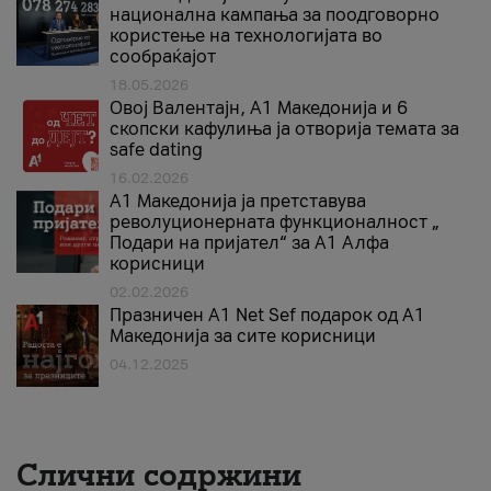
национална кампања за поодговорно
користење на технологијата во
сообраќајот
18.05.2026
Овој Валентајн, A1 Македонија и 6
скопски кафулиња ја отворија темата за
safe dating
16.02.2026
А1 Македонија ја претставува
револуционерната функционалност „
Подари на пријател“ за А1 Алфа
корисници
02.02.2026
Празничен A1 Net Sеf подарок од А1
Македонија за сите корисници
04.12.2025
Слични содржини