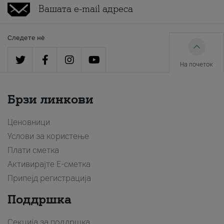
Следете нè
На почеток
Брзи линкови
Ценовници
Услови за користење
Плати сметка
Активирајте Е-сметка
Припејд регистрација
Поддршка
Секција за поддршка