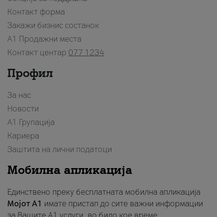
Контакт форма
Закажи бизнис состанок
A1 Продажни места
Контакт центар
077 1234
Профил
За нас
Новости
А1 Групација
Кариера
Заштита на лични податоци
Мобилна апликација
Единствено преку бесплатната мобилна апликација
Мојот A1
имате пристап до сите важни информации
за Вашите A1 услуги, во било кое време.