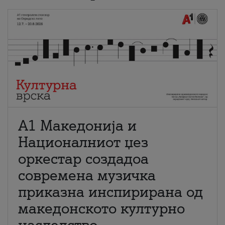
А1 Македонија и
Националниот џез
оркестар создадоа
современа музичка
приказна инспирирана од
македонското културно