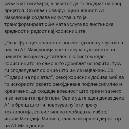
разменат гигабајти, а пакетот да го подарат на свој
пријател. Со оваа нова функционалност, А1
Македонија создава искуства што ја
трансформираат обичната услуга во вистинска
вредност и радост кај корисниците.
„Оваа функционалност е повеќе од нова услуга и за
нас во А1 Македонија претставува суштината на
нашата визија за дигитален екосистем каде
корисниците не само што добиваат бенефити, туку
ги споделуваат со оние што им се најважни. Со
“Подари на пријател”, секој корисник добива моќ да
го искористи своето секојдневие пофлексибилно и
креативно, да создаде вредност што трае и за него
и за неговите пријатели. Ова е уште еден доказ дека
А1 е бренд што ги поврзува луѓето преку
технологија, со вистинска слобода на избор,“
изјави Методија Мирчев, главен извршен директор
на А1 Македонија.