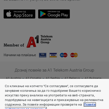
Member of
Начини на плаќање
Дознај повеќе за A1 Telekom Austria Group
A1 Austria
A1 Croatia
A1 Serbia
A1 Belarus
A1 Bulgaria
A1 Slovenia
A1 Digital
Со кликање на копчето "Се согласувам", се согласувате да
зачуваме колачиња за да го подобриме Вашето корисничко
искуство преку анализа на употребата на веб-страната,
подобрување на навигацијата и прикажување на релевантна
содржина. За повеќе информации проверете на
Повеќе