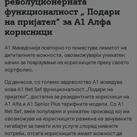
револуционерната
функционалност „ Подари
За нас
на пријател“ за А1 Алфа
#ПодобарОнлајн
корисници
А1 Македонија повторно го поместува лимитот на
дигиталните можности, овозможувајќи уникатен
начин за поврзување на корисниците преку своето
портфолио.
Од денеска, со големо задоволство А1 воведува
нова A1 Net Sef функционалност „Подари на
пријател“, достапна за резидентните корисници на
А1 Alfa и A1 Senior Plus тарифните модели. Со A1
Net Sef, веќе популарен и уникатен производ кој им
овозможува на корисниците размена на зачуваните
гигабајти за пакети или услуги според нивните
потреби, отсега корисниците имаат можност да