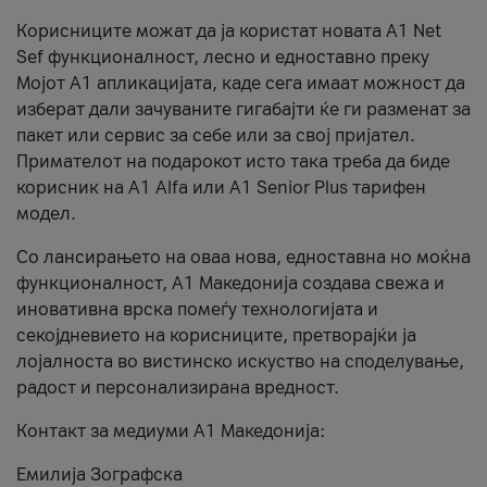
Корисниците можат да ја користат новата А1 Net
Sef функционалност, лесно и едноставно преку
Мојот А1 апликацијата, каде сега имаат можност да
изберат дали зачуваните гигабајти ќе ги разменат за
пакет или сервис за себе или за свој пријател.
Примателот на подарокот исто така треба да биде
корисник на А1 Alfa или A1 Senior Plus тарифен
модел.
Со лансирањето на оваа нова, едноставна но моќна
функционалност, А1 Македонија создава свежа и
иновативна врска помеѓу технологијата и
секојдневието на корисниците, претворајќи ја
лојалноста во вистинско искуство на споделување,
радост и персонализирана вредност.
Контакт за медиуми А1 Македонија:
Емилија Зографска