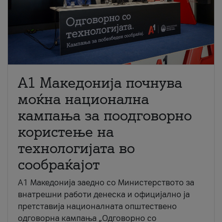
A1 Македонија почнува
моќна национална
кампања за поодговорно
користење на
технологијата во
сообраќајот
A1 Македонија заедно со Министерството за
внатрешни работи денеска и официјално ја
претставија националната општествено
одговорна кампања „Одговорно со