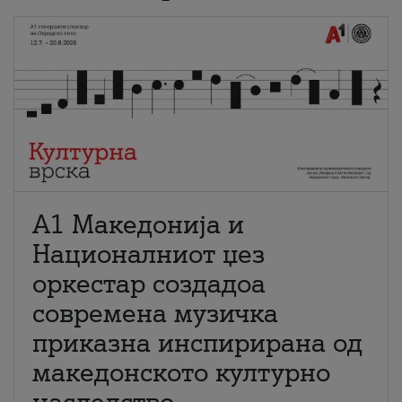
А1 Македонија и
Националниот џез
оркестар создадоа
современа музичка
приказна инспирирана од
македонското културно