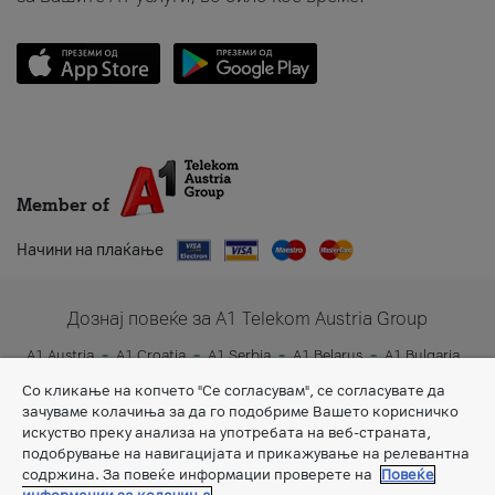
Member of
Начини на плаќање
Дознај повеќе за A1 Telekom Austria Group
A1 Austria
A1 Croatia
A1 Serbia
A1 Belarus
A1 Bulgaria
A1 Slovenia
A1 Digital
Со кликање на копчето "Се согласувам", се согласувате да
зачуваме колачиња за да го подобриме Вашето корисничко
искуство преку анализа на употребата на веб-страната,
подобрување на навигацијата и прикажување на релевантна
содржина. За повеќе информации проверете на
Повеќе