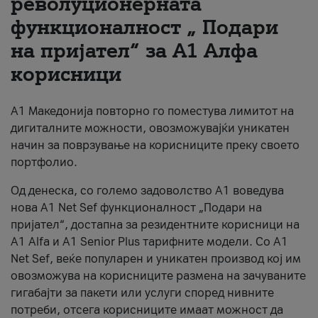
револуционерната
функционалност „ Подари
За нас
на пријател“ за А1 Алфа
#ПодобарОнлајн
корисници
А1 Македонија повторно го поместува лимитот на
дигиталните можности, овозможувајќи уникатен
начин за поврзување на корисниците преку своето
портфолио.
Од денеска, со големо задоволство А1 воведува
нова A1 Net Sef функционалност „Подари на
пријател“, достапна за резидентните корисници на
А1 Alfa и A1 Senior Plus тарифните модели. Со A1
Net Sef, веќе популарен и уникатен производ кој им
овозможува на корисниците размена на зачуваните
гигабајти за пакети или услуги според нивните
потреби, отсега корисниците имаат можност да