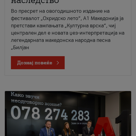
наследство
Во пресрет на овогодишното издание на
фестивалот „Охридско лето“, А1 Македонија ја
претстави кампањата „Културна врска“, чиј
централен дел е новата џез-интерпретација на
легендарната македонска народна песна
„Билјан
Дознај повеќе