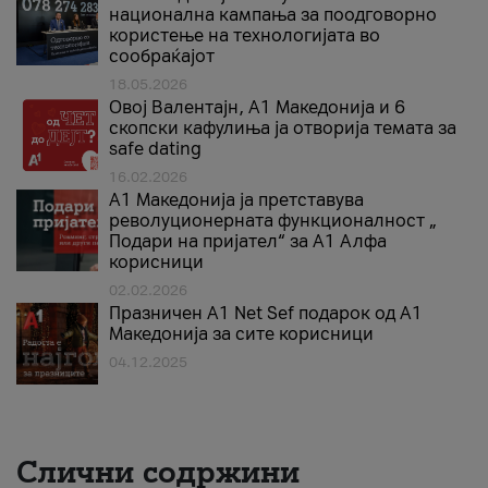
национална кампања за поодговорно
користење на технологијата во
сообраќајот
18.05.2026
Овој Валентајн, A1 Македонија и 6
скопски кафулиња ја отворија темата за
safe dating
16.02.2026
А1 Македонија ја претставува
револуционерната функционалност „
Подари на пријател“ за А1 Алфа
корисници
02.02.2026
Празничен A1 Net Sеf подарок од А1
Македонија за сите корисници
04.12.2025
Слични содржини