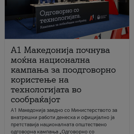
A1 Македонија почнува
моќна национална
кампања за поодговорно
користење на
технологијата во
сообраќајот
A1 Македонија заедно со Министерството за
внатрешни работи денеска и официјално ја
претставија националната општествено
одговорна кампања „Одговорно со