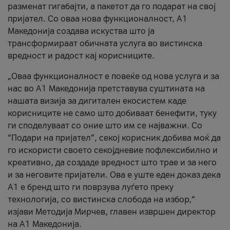
разменат гигабајти, а пакетот да го подарат на свој
пријател. Со оваа нова функционалност, А1
Македонија создава искуства што ја
трансформираат обичната услуга во вистинска
вредност и радост кај корисниците.
„Оваа функционалност е повеќе од нова услуга и за
нас во А1 Македонија претставува суштината на
нашата визија за дигитален екосистем каде
корисниците не само што добиваат бенефити, туку
ги споделуваат со оние што им се најважни. Со
“Подари на пријател”, секој корисник добива моќ да
го искористи своето секојдневие пофлексибилно и
креативно, да создаде вредност што трае и за него
и за неговите пријатели. Ова е уште еден доказ дека
А1 е бренд што ги поврзува луѓето преку
технологија, со вистинска слобода на избор,“
изјави Методија Мирчев, главен извршен директор
на А1 Македонија.