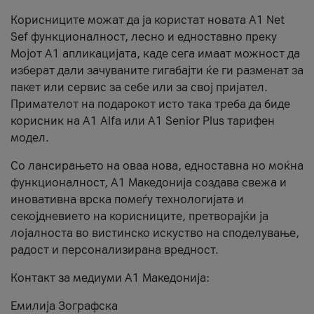
Корисниците можат да ја користат новата А1 Net
Sef функционалност, лесно и едноставно преку
Мојот А1 апликацијата, каде сега имаат можност да
изберат дали зачуваните гигабајти ќе ги разменат за
пакет или сервис за себе или за свој пријател.
Примателот на подарокот исто така треба да биде
корисник на А1 Alfa или A1 Senior Plus тарифен
модел.
Со лансирањето на оваа нова, едноставна но моќна
функционалност, А1 Македонија создава свежа и
иновативна врска помеѓу технологијата и
секојдневието на корисниците, претворајќи ја
лојалноста во вистинско искуство на споделување,
радост и персонализирана вредност.
Контакт за медиуми А1 Македонија:
Емилија Зографска