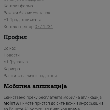
Контакт форма
Закажи бизнис состанок
A1 Продажни места
Контакт центар
077 1234
Профил
За нас
Новости
А1 Групација
Кариера
Заштита на лични податоци
Мобилна апликација
Единствено преку бесплатната мобилна апликација
Мојот A1
имате пристап до сите важни информации
за Вашите A1 услуги, во било кое време.