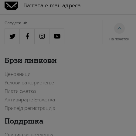
Следете нè
На почеток
Брзи линкови
Ценовници
Услови за користење
Плати сметка
Активирајте Е-сметка
Припејд регистрација
Поддршка
Секција за поддршка