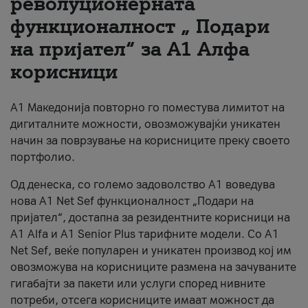
револуционерната
функционалност „ Подари
За нас
на пријател“ за А1 Алфа
#ПодобарОнлајн
корисници
А1 Македонија повторно го поместува лимитот на
дигиталните можности, овозможувајќи уникатен
начин за поврзување на корисниците преку своето
портфолио.
Од денеска, со големо задоволство А1 воведува
нова A1 Net Sef функционалност „Подари на
пријател“, достапна за резидентните корисници на
А1 Alfa и A1 Senior Plus тарифните модели. Со A1
Net Sef, веќе популарен и уникатен производ кој им
овозможува на корисниците размена на зачуваните
гигабајти за пакети или услуги според нивните
потреби, отсега корисниците имаат можност да