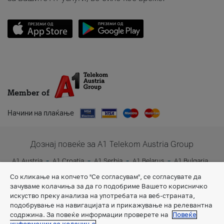
Member of
Начини на плаќање
Дознај повеќе за A1 Telekom Austria Group
A1 Austria
A1 Croatia
A1 Serbia
A1 Belarus
A1 Bulgaria
A1 Slovenia
A1 Digital
Со кликање на копчето "Се согласувам", се согласувате да
зачуваме колачиња за да го подобриме Вашето корисничко
искуство преку анализа на употребата на веб-страната,
подобрување на навигацијата и прикажување на релевантна
содржина. За повеќе информации проверете на
Повеќе