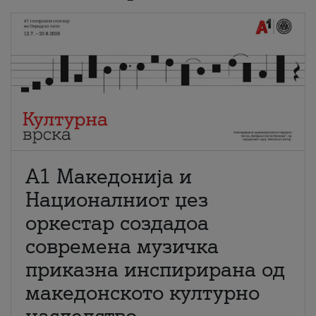
А1 Македонија и
Националниот џез
оркестар создадоа
современа музичка
приказна инспирирана од
македонското културно