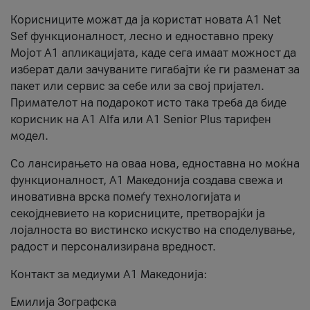
Корисниците можат да ја користат новата А1 Net
Sef функционалност, лесно и едноставно преку
Мојот А1 апликацијата, каде сега имаат можност да
изберат дали зачуваните гигабајти ќе ги разменат за
пакет или сервис за себе или за свој пријател.
Примателот на подарокот исто така треба да биде
корисник на А1 Alfa или A1 Senior Plus тарифен
модел.
Со лансирањето на оваа нова, едноставна но моќна
функционалност, А1 Македонија создава свежа и
иновативна врска помеѓу технологијата и
секојдневието на корисниците, претворајќи ја
лојалноста во вистинско искуство на споделување,
радост и персонализирана вредност.
Контакт за медиуми А1 Македонија:
Емилија Зографска