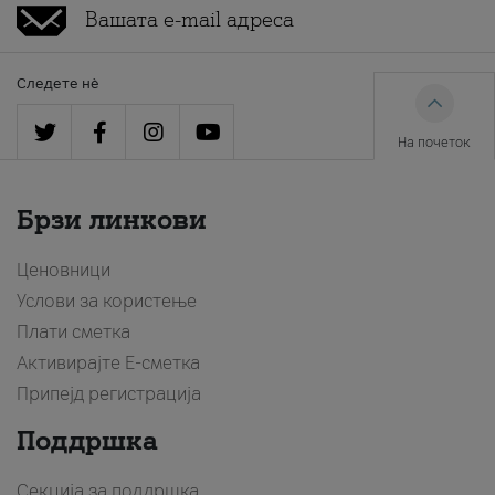
Следете нè
На почеток
Брзи линкови
Ценовници
Услови за користење
Плати сметка
Активирајте Е-сметка
Припејд регистрација
Поддршка
Секција за поддршка