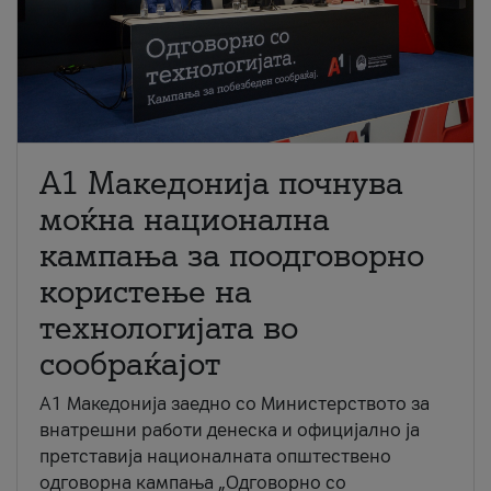
A1 Македонија почнува
моќна национална
кампања за поодговорно
користење на
технологијата во
сообраќајот
A1 Македонија заедно со Министерството за
внатрешни работи денеска и официјално ја
претставија националната општествено
одговорна кампања „Одговорно со