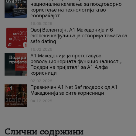
национална кампања за поодговорно
користење на технологијата во
сообраќајот
18.05.2026
Овој Валентајн, A1 Македонија и 6
скопски кафулиња ја отворија темата за
safe dating
16.02.2026
А1 Македонија ја претставува
револуционерната функционалност „
Подари на пријател“ за А1 Алфа
корисници
02.02.2026
Празничен A1 Net Sеf подарок од А1
Македонија за сите корисници
04.12.2025
Слични содржини