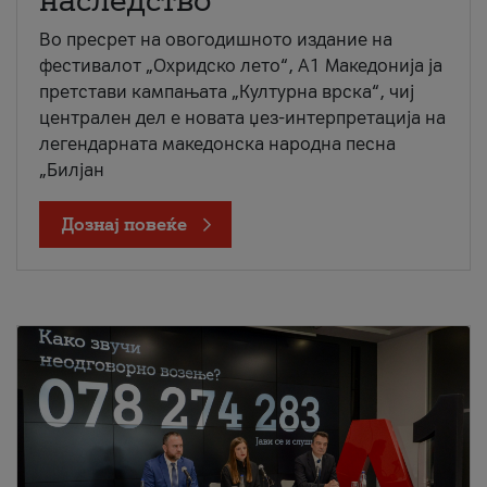
наследство
Во пресрет на овогодишното издание на
фестивалот „Охридско лето“, А1 Македонија ја
претстави кампањата „Културна врска“, чиј
централен дел е новата џез-интерпретација на
легендарната македонска народна песна
„Билјан
Дознај повеќе