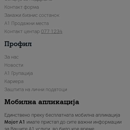
Контакт форма
Закажи бизнис состанок
A1 Продажни места
Контакт центар
077 1234
Профил
За нас
Новости
А1 Групација
Кариера
Заштита на лични податоци
Мобилна апликација
Единствено преку бесплатната мобилна апликација
Мојот A1
имате пристап до сите важни информации
за Вашите A1 услуги, во било кое време.