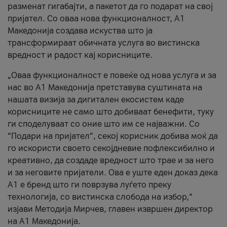
разменат гигабајти, а пакетот да го подарат на свој
пријател. Со оваа нова функционалност, А1
Македонија создава искуства што ја
трансформираат обичната услуга во вистинска
вредност и радост кај корисниците.
„Оваа функционалност е повеќе од нова услуга и за
нас во А1 Македонија претставува суштината на
нашата визија за дигитален екосистем каде
корисниците не само што добиваат бенефити, туку
ги споделуваат со оние што им се најважни. Со
“Подари на пријател”, секој корисник добива моќ да
го искористи своето секојдневие пофлексибилно и
креативно, да создаде вредност што трае и за него
и за неговите пријатели. Ова е уште еден доказ дека
А1 е бренд што ги поврзува луѓето преку
технологија, со вистинска слобода на избор,“
изјави Методија Мирчев, главен извршен директор
на А1 Македонија.