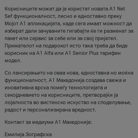
Корисниците можат да ја користат новата А1 Net
Sef функционалност, лесно и едноставно преку
Мојот А1 апликацијата, каде сега имаат можност да
изберат дали зачуваните гигабајти ќе ги разменат за
пакет или сервис за себе или за свој пријател.
Примателот на подарокот исто така треба да биде
корисник на А1 Alfa или A1 Senior Plus тарифен
модел.
Со лансирањето на оваа нова, едноставна но моќна
функционалност, А1 Македонија создава свежа и
иновативна врска помеѓу технологијата и
секојдневието на корисниците, претворајќи ја
лојалноста во вистинско искуство на споделување,
радост и персонализирана вредност.
Контакт за медиуми А1 Македонија:
Емилија Зографска