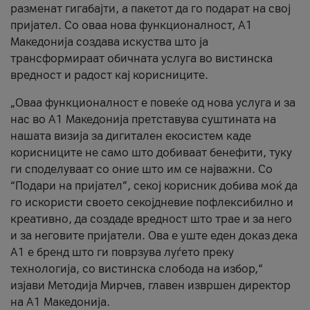
разменат гигабајти, а пакетот да го подарат на свој
пријател. Со оваа нова функционалност, А1
Македонија создава искуства што ја
трансформираат обичната услуга во вистинска
вредност и радост кај корисниците.
„Оваа функционалност е повеќе од нова услуга и за
нас во А1 Македонија претставува суштината на
нашата визија за дигитален екосистем каде
корисниците не само што добиваат бенефити, туку
ги споделуваат со оние што им се најважни. Со
“Подари на пријател”, секој корисник добива моќ да
го искористи своето секојдневие пофлексибилно и
креативно, да создаде вредност што трае и за него
и за неговите пријатели. Ова е уште еден доказ дека
А1 е бренд што ги поврзува луѓето преку
технологија, со вистинска слобода на избор,“
изјави Методија Мирчев, главен извршен директор
на А1 Македонија.