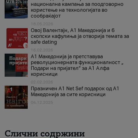
национална кампања за поодговорно
користење на технологијата во
сообраќајот
18.05.2026
Овој Валентајн, A1 Македонија и 6
скопски кафулиња ја отворија темата за
safe dating
16.02.2026
А1 Македонија ја претставува
револуционерната функционалност „
Подари на пријател“ за А1 Алфа
корисници
02.02.2026
Празничен A1 Net Sеf подарок од А1
Македонија за сите корисници
04.12.2025
Слични содржини