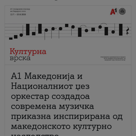
А1 Македонија и
Националниот џез
оркестар создадоа
современа музичка
приказна инспирирана од
македонското културно