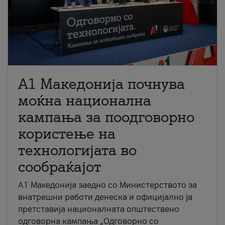
A1 Македонија почнува
моќна национална
кампања за поодговорно
користење на
технологијата во
сообраќајот
A1 Македонија заедно со Министерството за
внатрешни работи денеска и официјално ја
претставија националната општествено
одговорна кампања „Одговорно со