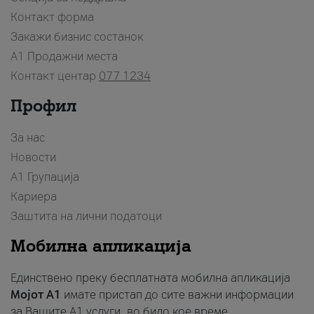
Контакт форма
Закажи бизнис состанок
A1 Продажни места
Контакт центар
077 1234
Профил
За нас
Новости
А1 Групација
Кариера
Заштита на лични податоци
Мобилна апликација
Единствено преку бесплатната мобилна апликација
Мојот A1
имате пристап до сите важни информации
за Вашите A1 услуги, во било кое време.