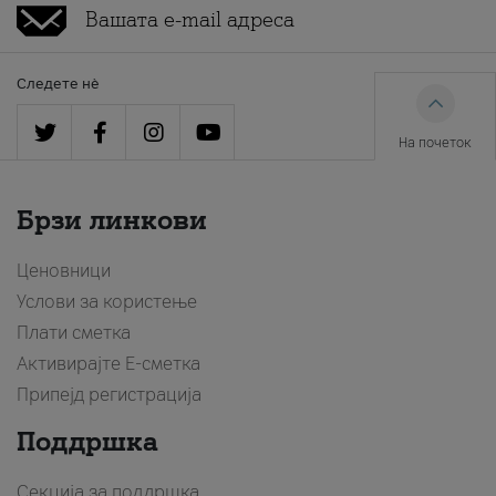
Следете нè
На почеток
Брзи линкови
Ценовници
Услови за користење
Плати сметка
Активирајте Е-сметка
Припејд регистрација
Поддршка
Секција за поддршка