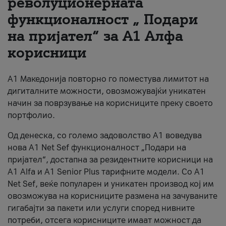
револуционерната
функционалност „ Подари
За нас
на пријател“ за А1 Алфа
#ПодобарОнлајн
корисници
А1 Македонија повторно го поместува лимитот на
дигиталните можности, овозможувајќи уникатен
начин за поврзување на корисниците преку своето
портфолио.
Од денеска, со големо задоволство А1 воведува
нова A1 Net Sef функционалност „Подари на
пријател“, достапна за резидентните корисници на
А1 Alfa и A1 Senior Plus тарифните модели. Со A1
Net Sef, веќе популарен и уникатен производ кој им
овозможува на корисниците размена на зачуваните
гигабајти за пакети или услуги според нивните
потреби, отсега корисниците имаат можност да