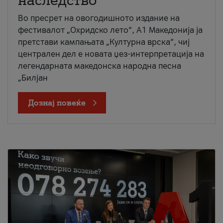
наследство
Во пресрет на овогодишното издание на
фестивалот „Охридско лето“, А1 Македонија ја
претстави кампањата „Културна врска“, чиј
централен дел е новата џез-интерпретација на
легендарната македонска народна песна
„Билјан
Дознај повеќе