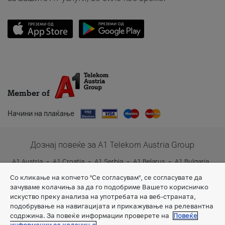
Member of
Начини на плаќање
Дознај повеќе за A1 Telekom Austria Group
A1 Austria
A1 Croatia
A1 Serbia
A1 Belarus
A1 Bulgaria
A1 Slovenia
A1 Digital
Со кликање на копчето "Се согласувам", се согласувате да
зачуваме колачиња за да го подобриме Вашето корисничко
искуство преку анализа на употребата на веб-страната,
подобрување на навигацијата и прикажување на релевантна
содржина. За повеќе информации проверете на
Повеќе