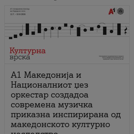
А1 Македонија и
Националниот џез
оркестар создадоа
современа музичка
приказна инспирирана од
македонското културно