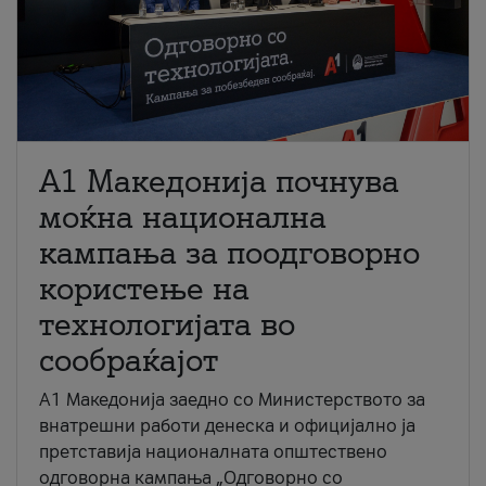
A1 Македонија почнува
моќна национална
кампања за поодговорно
користење на
технологијата во
сообраќајот
A1 Македонија заедно со Министерството за
внатрешни работи денеска и официјално ја
претставија националната општествено
одговорна кампања „Одговорно со