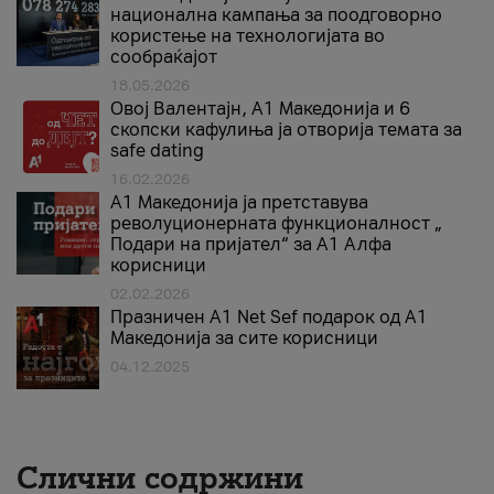
национална кампања за поодговорно
користење на технологијата во
сообраќајот
18.05.2026
Овој Валентајн, A1 Македонија и 6
скопски кафулиња ја отворија темата за
safe dating
16.02.2026
А1 Македонија ја претставува
револуционерната функционалност „
Подари на пријател“ за А1 Алфа
корисници
02.02.2026
Празничен A1 Net Sеf подарок од А1
Македонија за сите корисници
04.12.2025
Слични содржини