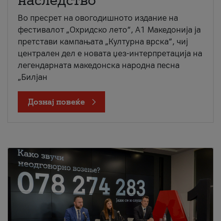
наследство
Во пресрет на овогодишното издание на
фестивалот „Охридско лето“, А1 Македонија ја
претстави кампањата „Културна врска“, чиј
централен дел е новата џез-интерпретација на
легендарната македонска народна песна
„Билјан
Дознај повеќе