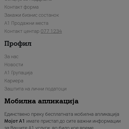
Контакт форма
Закажи бизнис состанок
A1 Продажни места
Контакт центар
077 1234
Профил
За нас
Новости
А1 Групација
Кариера
Заштита на лични податоци
Мобилна апликација
Единствено преку бесплатната мобилна апликација
Мојот A1
имате пристап до сите важни информации
за Вашите A1 услуги, во било кое време.