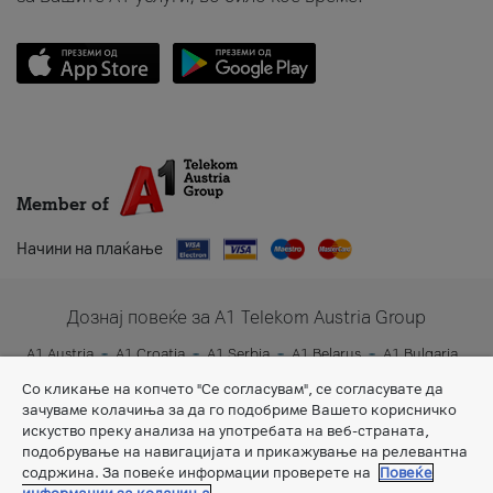
Member of
Начини на плаќање
Дознај повеќе за A1 Telekom Austria Group
A1 Austria
A1 Croatia
A1 Serbia
A1 Belarus
A1 Bulgaria
A1 Slovenia
A1 Digital
Со кликање на копчето "Се согласувам", се согласувате да
зачуваме колачиња за да го подобриме Вашето корисничко
искуство преку анализа на употребата на веб-страната,
подобрување на навигацијата и прикажување на релевантна
содржина. За повеќе информации проверете на
Повеќе