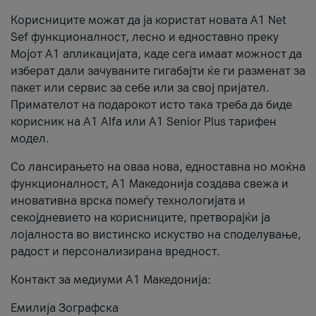
Корисниците можат да ја користат новата А1 Net
Sef функционалност, лесно и едноставно преку
Мојот А1 апликацијата, каде сега имаат можност да
изберат дали зачуваните гигабајти ќе ги разменат за
пакет или сервис за себе или за свој пријател.
Примателот на подарокот исто така треба да биде
корисник на А1 Alfa или A1 Senior Plus тарифен
модел.
Со лансирањето на оваа нова, едноставна но моќна
функционалност, А1 Македонија создава свежа и
иновативна врска помеѓу технологијата и
секојдневието на корисниците, претворајќи ја
лојалноста во вистинско искуство на споделување,
радост и персонализирана вредност.
Контакт за медиуми А1 Македонија:
Емилија Зографска