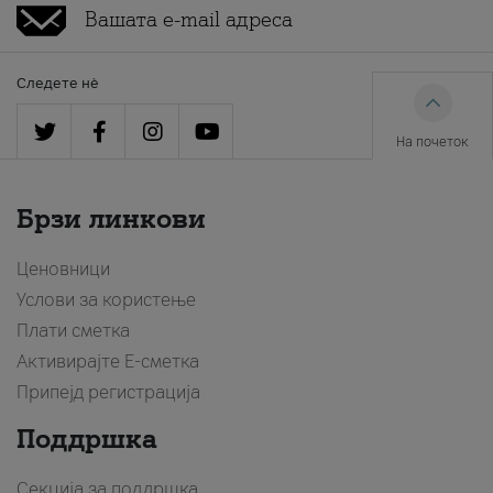
Следете нè
На почеток
Брзи линкови
Ценовници
Услови за користење
Плати сметка
Активирајте Е-сметка
Припејд регистрација
Поддршка
Секција за поддршка