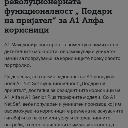
револуционерната
функционалност „ Подари
За нас
на пријател“ за А1 Алфа
#ПодобарОнлајн
корисници
А1 Македонија повторно го поместува лимитот на
дигиталните можности, овозможувајќи уникатен
начин за поврзување на корисниците преку своето
портфолио.
Од денеска, со големо задоволство А1 воведува
нова A1 Net Sef функционалност „Подари на
пријател“, достапна за резидентните корисници на
А1 Alfa и A1 Senior Plus тарифните модели. Со A1
Net Sef, веќе популарен и уникатен производ кој им
овозможува на корисниците размена на зачуваните
гигабајти за пакети или услуги според нивните
потреби, отсега корисниците имаат можност да