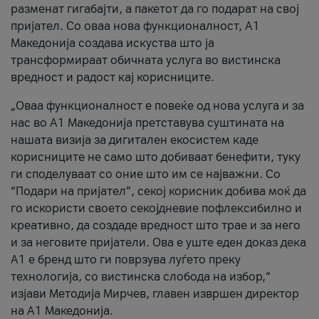
разменат гигабајти, а пакетот да го подарат на свој
пријател. Со оваа нова функционалност, А1
Македонија создава искуства што ја
трансформираат обичната услуга во вистинска
вредност и радост кај корисниците.
„Оваа функционалност е повеќе од нова услуга и за
нас во А1 Македонија претставува суштината на
нашата визија за дигитален екосистем каде
корисниците не само што добиваат бенефити, туку
ги споделуваат со оние што им се најважни. Со
“Подари на пријател”, секој корисник добива моќ да
го искористи своето секојдневие пофлексибилно и
креативно, да создаде вредност што трае и за него
и за неговите пријатели. Ова е уште еден доказ дека
А1 е бренд што ги поврзува луѓето преку
технологија, со вистинска слобода на избор,“
изјави Методија Мирчев, главен извршен директор
на А1 Македонија.