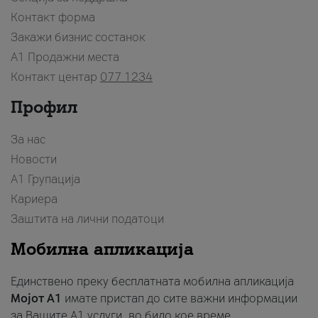
Контакт форма
Закажи бизнис состанок
A1 Продажни места
Контакт центар
077 1234
Профил
За нас
Новости
А1 Групација
Кариера
Заштита на лични податоци
Мобилна апликација
Единствено преку бесплатната мобилна апликација
Мојот A1
имате пристап до сите важни информации
за Вашите A1 услуги, во било кое време.