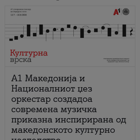
А1 Македонија и
Националниот џез
оркестар создадоа
современа музичка
приказна инспирирана од
македонското културно