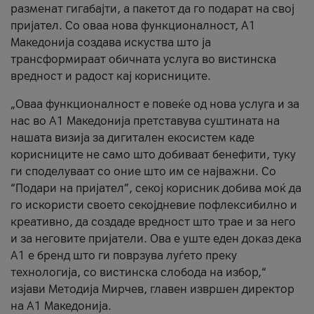
разменат гигабајти, а пакетот да го подарат на свој
пријател. Со оваа нова функционалност, А1
Македонија создава искуства што ја
трансформираат обичната услуга во вистинска
вредност и радост кај корисниците.
„Оваа функционалност е повеќе од нова услуга и за
нас во А1 Македонија претставува суштината на
нашата визија за дигитален екосистем каде
корисниците не само што добиваат бенефити, туку
ги споделуваат со оние што им се најважни. Со
“Подари на пријател”, секој корисник добива моќ да
го искористи своето секојдневие пофлексибилно и
креативно, да создаде вредност што трае и за него
и за неговите пријатели. Ова е уште еден доказ дека
А1 е бренд што ги поврзува луѓето преку
технологија, со вистинска слобода на избор,“
изјави Методија Мирчев, главен извршен директор
на А1 Македонија.