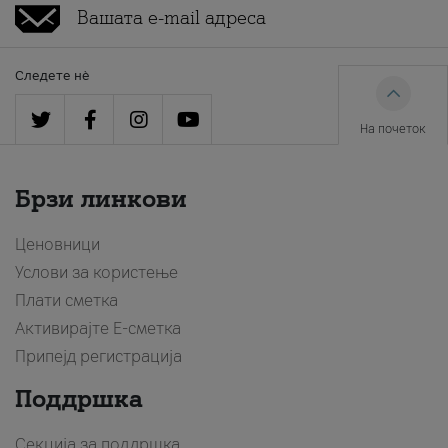
Следете нè
На почеток
Брзи линкови
Ценовници
Услови за користење
Плати сметка
Активирајте Е-сметка
Припејд регистрација
Поддршка
Секција за поддршка