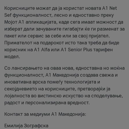
Корисниците можат да ја користат новата А1 Net
Sef функционалност, лесно и едноставно преку
Мојот А1 апликацијата, каде сега имаат можност да
изберат дали зачуваните гигабајти ќе ги разменат за
пакет или сервис за себе или за свој пријател.
Примателот на подарокот исто така треба да биде
корисник на А1 Alfa или A1 Senior Plus тарифен
модел.
Со лансирањето на оваа нова, едноставна но моќна
функционалност, А1 Македонија создава свежа и
иновативна врска помеѓу технологијата и
секојдневието на корисниците, претворајќи ја
лојалноста во вистинско искуство на споделување,
радост и персонализирана вредност.
Контакт за медиуми А1 Македонија:
Емилија Зографска