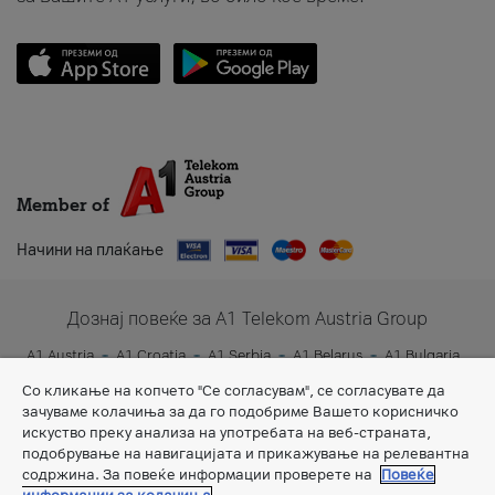
Member of
Начини на плаќање
Дознај повеќе за A1 Telekom Austria Group
A1 Austria
A1 Croatia
A1 Serbia
A1 Belarus
A1 Bulgaria
A1 Slovenia
A1 Digital
Со кликање на копчето "Се согласувам", се согласувате да
зачуваме колачиња за да го подобриме Вашето корисничко
искуство преку анализа на употребата на веб-страната,
подобрување на навигацијата и прикажување на релевантна
содржина. За повеќе информации проверете на
Повеќе