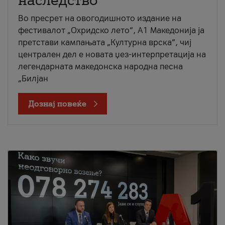
наследство
Во пресрет на овогодишното издание на
фестивалот „Охридско лето“, А1 Македонија ја
претстави кампањата „Културна врска“, чиј
централен дел е новата џез-интерпретација на
легендарната македонска народна песна
„Билјан
Дознај повеќе