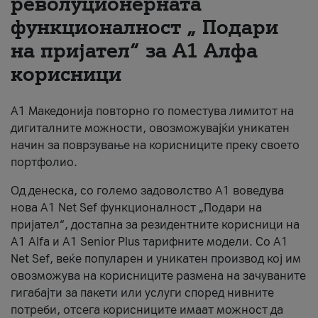
револуционерната
функционалност „ Подари
За нас
на пријател“ за А1 Алфа
#ПодобарОнлајн
корисници
А1 Македонија повторно го поместува лимитот на
дигиталните можности, овозможувајќи уникатен
начин за поврзување на корисниците преку своето
портфолио.
Од денеска, со големо задоволство А1 воведува
нова A1 Net Sef функционалност „Подари на
пријател“, достапна за резидентните корисници на
А1 Alfa и A1 Senior Plus тарифните модели. Со A1
Net Sef, веќе популарен и уникатен производ кој им
овозможува на корисниците размена на зачуваните
гигабајти за пакети или услуги според нивните
потреби, отсега корисниците имаат можност да