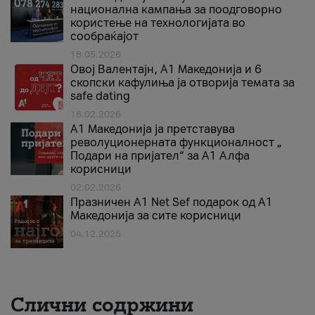
национална кампања за поодговорно
користење на технологијата во
сообраќајот
18.05.2026
Овој Валентајн, A1 Македонија и 6
скопски кафулиња ја отворија темата за
safe dating
16.02.2026
А1 Македонија ја претставува
револуционерната функционалност „
Подари на пријател“ за А1 Алфа
корисници
02.02.2026
Празничен A1 Net Sеf подарок од А1
Македонија за сите корисници
04.12.2025
Слични содржини