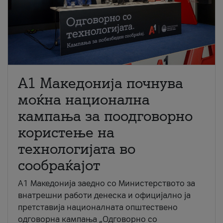
A1 Македонија почнува
моќна национална
кампања за поодговорно
користење на
технологијата во
сообраќајот
A1 Македонија заедно со Министерството за
внатрешни работи денеска и официјално ја
претставија националната општествено
одговорна кампања „Одговорно со