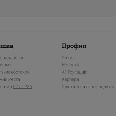
ршка
Профил
за поддршка
За нас
форма
Новости
изнис состанок
А1 Групација
жни места
Кариера
центар
077 1234
Заштита на лични податоц