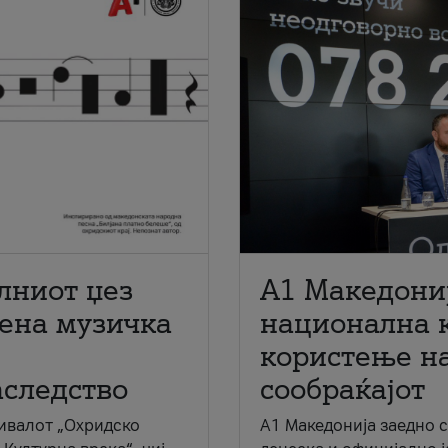
лниот џез
A1 Македони
мена музичка
национална 
користење на
аследство
сообраќајот
ивалот „Охридско
A1 Македонија заедно 