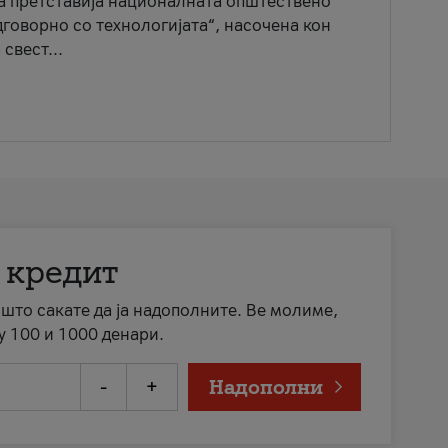
ја претставија националната општествено
говорно со технологијата“, насочена кон
свест...
 кредит
а што сакате да ја надополните. Ве молиме,
у 100 и 1000 денари.
-
+
Надополни