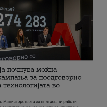
ја почнува моќна
кампања за поодговорно
 технологијата во
со Министерството за внатрешни работи