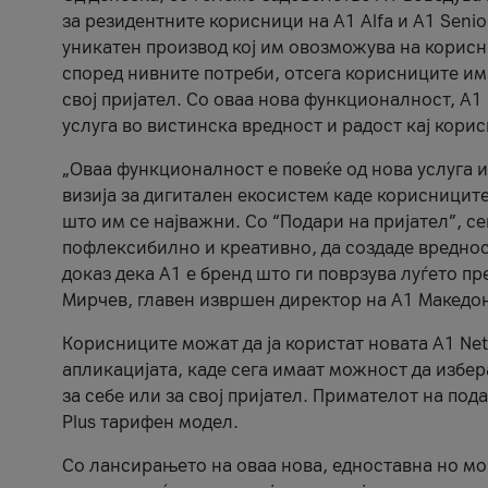
за резидентните корисници на А1 Alfa и A1 Senio
уникатен производ кој им овозможува на корисни
според нивните потреби, отсега корисниците има
свој пријател. Со оваа нова функционалност, А
услуга во вистинска вредност и радост кај кори
„Оваа функционалност е повеќе од нова услуга и
визија за дигитален екосистем каде корисниците
што им се најважни. Со “Подари на пријател”, с
пофлексибилно и креативно, да создаде вредност
доказ дека А1 е бренд што ги поврзува луѓето пр
Мирчев, главен извршен директор на А1 Македон
Корисниците можат да ја користат новата А1 Net
апликацијата, каде сега имаат можност да избера
за себе или за свој пријател. Примателот на пода
Plus тарифен модел.
Со лансирањето на оваа нова, едноставна но м