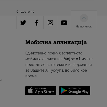
Следете нè
На почеток
Мобилна апликација
Единствено преку бесплатната
мобилна апликација
Мојот A1
имате
пристап до сите важни информации
за Вашите A1 услуги, во било кое
време.
и