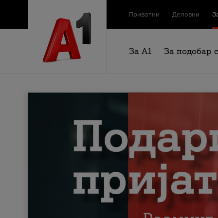
Приватни
Деловни
З
За А1
За подобар 