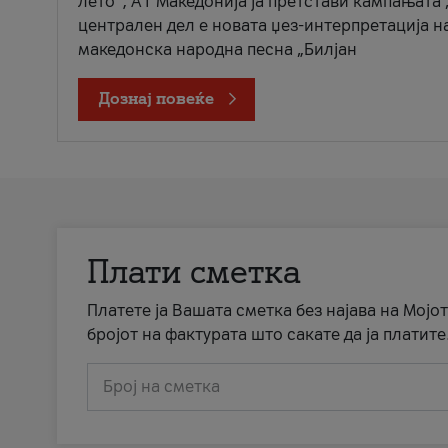
лето“, А1 Македонија ја претстави кампањата 
централен дел е новата џез-интерпретација н
македонска народна песна „Билјан
Дознај повеќе
Плати сметка
Платете ја Вашата сметка без најава на Мојот
бројот на фактурата што сакате да ја платите
Број на сметка