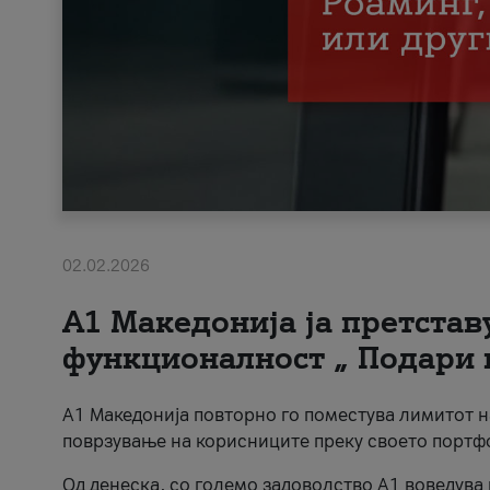
02.02.2026
А1 Македонија ја претста
функционалност „ Подари 
А1 Македонија повторно го поместува лимитот 
поврзување на корисниците преку своето портф
Од денеска, со големо задоволство А1 воведува 