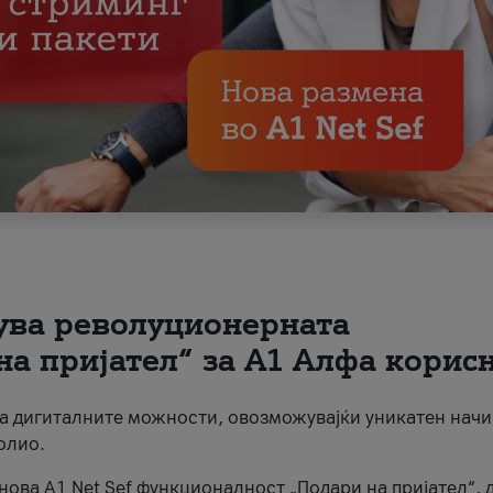
вува револуционерната
на пријател“ за А1 Алфа корис
на дигиталните можности, овозможувајќи уникатен начи
олио.
нова A1 Net Sef функционалност „Подари на пријател“, 