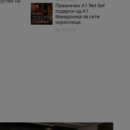
куство на
Празничен A1 Net Sеf
подарок од А1
Македонија за сите
корисници
04.12.2025