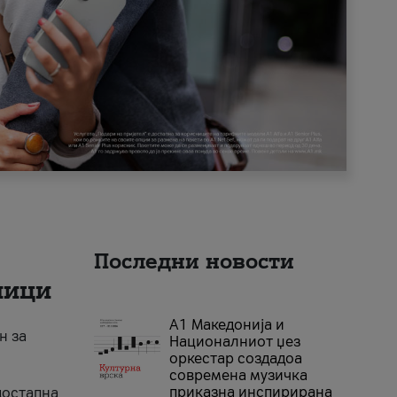
Последни новости
ници
А1 Македонија и
н за
Националниот џез
оркестар создадоа
современа музичка
приказна инспирирана
достапна