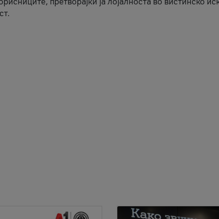
корисниците, претворајќи ја лојалноста во вистинско ис
ст.