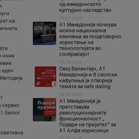
од македонското
и
културно наследство
луги
03.07.2026
рат на
A1 Македонија почнува
бичната
моќна национална
кампања за поодговорно
користење на
ата
технологијата во
сообраќајот
о оние
18.05.2026
невие
Овој Валентајн, A1
е еден
Македонија и 6 скопски
 Методија
кафулиња ја отворија
темата за safe dating
16.02.2026
А1
А1 Македонија ја
и сервис
претставува
1 Senior
револуционерната
функционалност „
Подари на пријател“ за
А1 Алфа корисници
новативна
02.02.2026