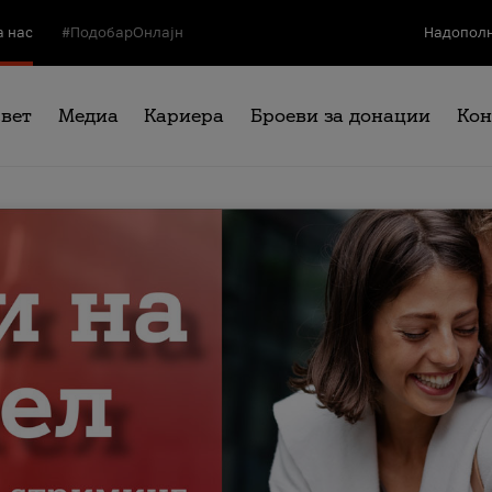
а нас
#ПодобарОнлајн
Надополн
свет
Медиа
Кариера
Броеви за донации
Кон