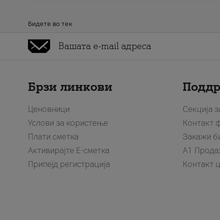
Бидете во тек
Брзи линкови
Подд
Ценовници
Секција 
Услови за користење
Контакт 
Плати сметка
Закажи б
Активирајте Е-сметка
A1 Прода
Припејд регистрација
Контакт 