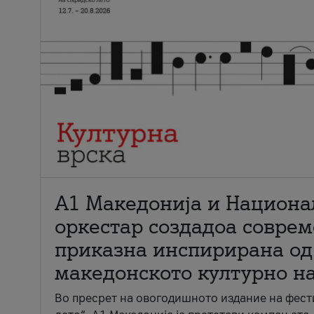
А1 Македонија и Национа
оркестар создадоа совре
приказна инспирирана од
македонското културно н
Во пресрет на овогодишното издание на фест