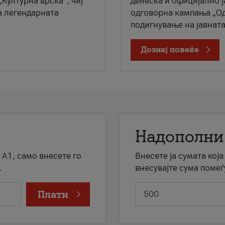
„Културна врска“, чиј
денеска и официјално 
а легендарната
одговорна кампања „Од
подигнување на јавната 
Дознај повеќе
Надополни
 А1, само внесете го
Внесете ја сумата кој
.
внесувајте сума помеѓ
Плати