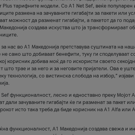
r Plus тарифните модели. Со A1 Net Sef, веќе популарен 
ците размена на зачуваните гигабајти за пакети или ус
ат можност да разменат гигабајти, а пакетот да го пода
1 Македонија создава искуства што ја трансформираат о
сниците.
 за нас во А1 Македонија претставува суштината на наш
 не само што добиваат бенефити, туку ги споделуваат с
екој корисник добива моќ да го искористи своето секојд
 што трае и за него и за неговите пријатели. Ова е ушт
еку технологија, со вистинска слобода на избор,“ изјави
ија.
 Sef функционалност, лесно и едноставно преку Мојот 
т дали зачуваните гигабајти ќе ги разменат за пакет ил
рокот исто така треба да биде корисник на А1 Alfa или A
оќна функционалност, А1 Македонија создава свежа и и