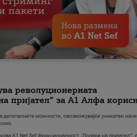
вува револуционерната
на пријател“ за А1 Алфа корис
на дигиталните можности, овозможувајќи уникатен начи
олио.
нова A1 Net Sef функционалност „Подари на пријател“, 