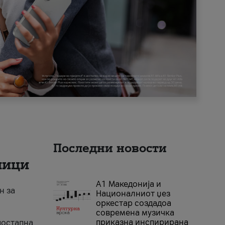
Последни новости
ници
А1 Македонија и
н за
Националниот џез
оркестар создадоа
современа музичка
приказна инспирирана
достапна