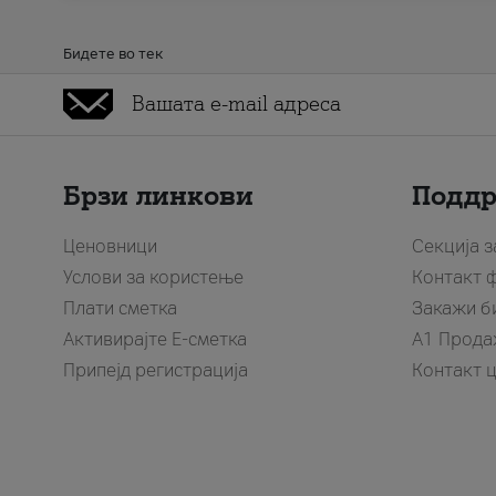
Бидете во тек
Брзи линкови
Подд
Ценовници
Секција 
Услови за користење
Контакт 
Плати сметка
Закажи б
Активирајте Е-сметка
A1 Прода
Припејд регистрација
Контакт 