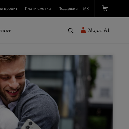
и кредит
Плати сметка
Поддршка
МК
такт
Мојот A1