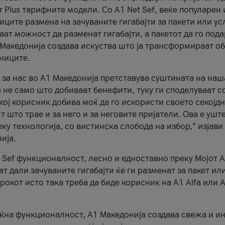
r Plus тарифните модели. Со A1 Net Sef, веќе популарен 
ците размена на зачуваните гигабајти за пакети или ус
ат можност да разменат гигабајти, а пакетот да го пода
1 Македонија создава искуства што ја трансформираат о
сниците.
 за нас во А1 Македонија претставува суштината на наш
 не само што добиваат бенефити, туку ги споделуваат с
екој корисник добива моќ да го искористи своето секојд
 што трае и за него и за неговите пријатели. Ова е ушт
еку технологија, со вистинска слобода на избор,“ изјави
ија.
 Sef функционалност, лесно и едноставно преку Мојот 
т дали зачуваните гигабајти ќе ги разменат за пакет ил
рокот исто така треба да биде корисник на А1 Alfa или A
оќна функционалност, А1 Македонија создава свежа и и