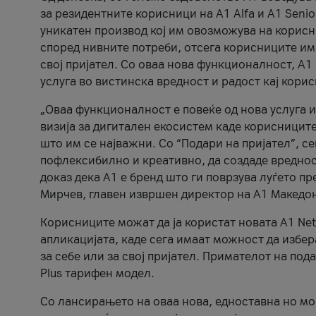
за резидентните корисници на А1 Alfa и A1 Senio
уникатен производ кој им овозможува на корисни
според нивните потреби, отсега корисниците има
свој пријател. Со оваа нова функционалност, А
услуга во вистинска вредност и радост кај кори
„Оваа функционалност е повеќе од нова услуга и
визија за дигитален екосистем каде корисниците
што им се најважни. Со “Подари на пријател”, с
пофлексибилно и креативно, да создаде вредност
доказ дека А1 е бренд што ги поврзува луѓето пр
Мирчев, главен извршен директор на А1 Македон
Корисниците можат да ја користат новата А1 Net
апликацијата, каде сега имаат можност да избера
за себе или за свој пријател. Примателот на пода
Plus тарифен модел.
Со лансирањето на оваа нова, едноставна но м