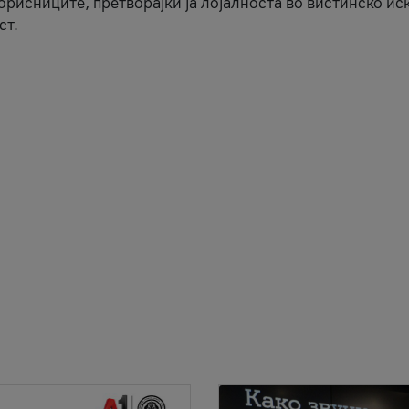
корисниците, претворајќи ја лојалноста во вистинско ис
ст.