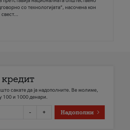
ја претставија националната општествено
говорно со технологијата“, насочена кон
свест...
 кредит
а што сакате да ја надополните. Ве молиме,
у 100 и 1000 денари.
-
+
Надополни