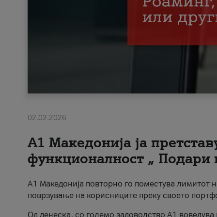
02.02.2026
А1 Македонија ја претста
функционалност „ Подари 
А1 Македонија повторно го поместува лимитот 
поврзување на корисниците преку своето портф
Од денеска, со големо задоволство А1 воведува 