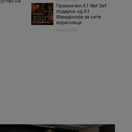
куство на
Празничен A1 Net Sеf
подарок од А1
Македонија за сите
корисници
04.12.2025