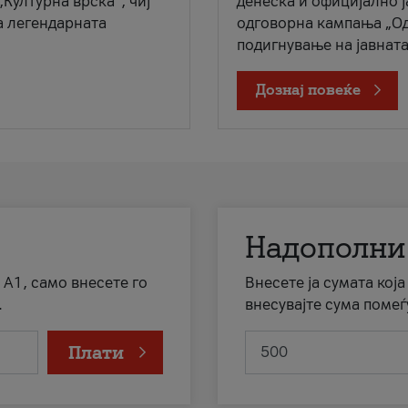
„Културна врска“, чиј
денеска и официјално 
а легендарната
одговорна кампања „Од
подигнување на јавната 
Дознај повеќе
Надополни
 А1, само внесете го
Внесете ја сумата кој
.
внесувајте сума помеѓ
Плати