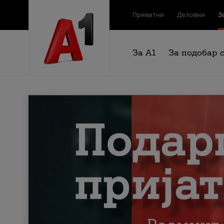
Приватни
Деловни
З
За А1
За подобар 