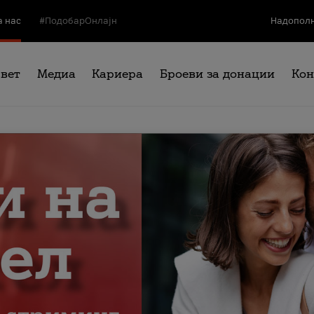
а нас
#ПодобарОнлајн
Надополн
свет
Медиа
Кариера
Броеви за донации
Кон