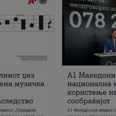
лниот џез
A1 Македони
мена музичка
национална 
користење на
аследство
сообраќајот
ивалот „Охридско
A1 Македонија заедно 