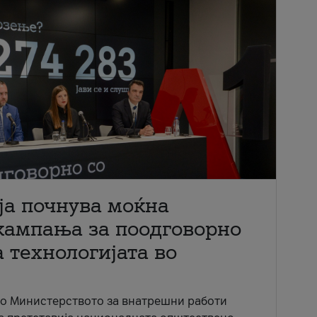
ја почнува моќна
кампања за поодговорно
 технологијата во
со Министерството за внатрешни работи