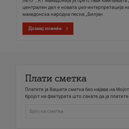
лето“, А1 Македонија ја претстави кампањата 
централен дел е новата џез-интерпретација н
македонска народна песна „Билјан
Дознај повеќе
Плати сметка
Платете ја Вашата сметка без најава на Мојот
бројот на фактурата што сакате да ја платите
Број на сметка