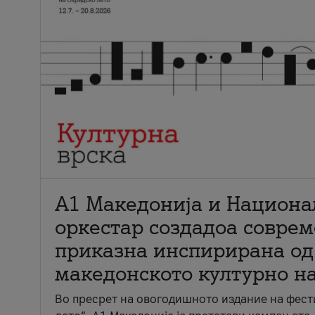
А1 Македонија и Национа
оркестар создадоа совре
приказна инспирирана од
македонското културно н
Во пресрет на овогодишното издание на фест