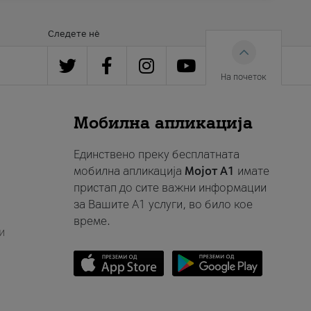
Следете нè
На почеток
Мобилна апликација
Единствено преку бесплатната
мобилна апликација
Мојот A1
имате
пристап до сите важни информации
за Вашите A1 услуги, во било кое
време.
и