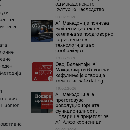
од македонското
и
културно наследство
луги
03.07.2026
рат на
A1 Македонија почнува
бичната
моќна национална
кампања за поодговорно
користење на
ата
технологијата во
сообраќајот
о оние
18.05.2026
невие
Овој Валентајн, A1
е еден
Македонија и 6 скопски
 Методија
кафулиња ја отворија
темата за safe dating
16.02.2026
А1
А1 Македонија ја
и сервис
претставува
1 Senior
револуционерната
функционалност „
Подари на пријател“ за
А1 Алфа корисници
новативна
02.02.2026