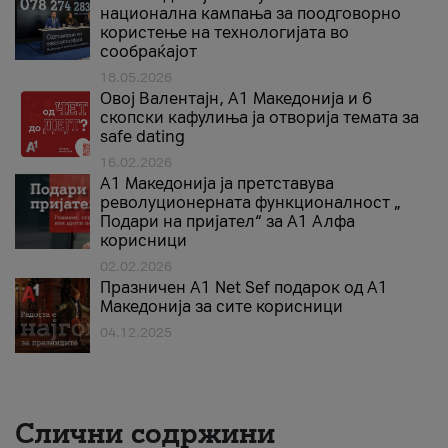
национална кампања за поодговорно
користење на технологијата во
сообраќајот
18.05.2026
Овој Валентајн, A1 Македонија и 6
скопски кафулиња ја отворија темата за
safe dating
16.02.2026
А1 Македонија ја претставува
револуционерната функционалност „
Подари на пријател“ за А1 Алфа
корисници
02.02.2026
Празничен A1 Net Sеf подарок од А1
Македонија за сите корисници
04.12.2025
Слични содржини