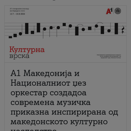
А1 Македонија и
Националниот џез
оркестар создадоа
современа музичка
приказна инспирирана од
македонското културно