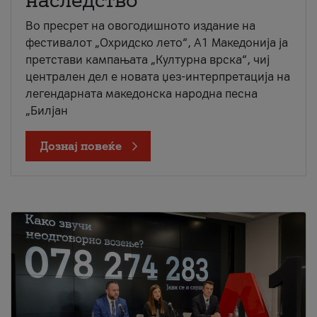
наследство
Во пресрет на овогодишното издание на
фестивалот „Охридско лето“, А1 Македонија ја
претстави кампањата „Културна врска“, чиј
централен дел е новата џез-интерпретација на
легендарната македонска народна песна
„Билјан
Дознај повеќе