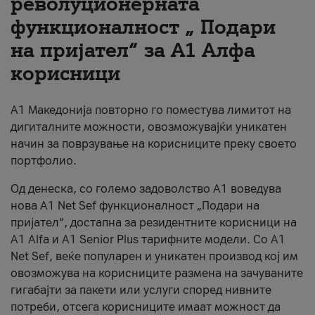
револуционерната
функционалност „ Подари
За нас
на пријател“ за А1 Алфа
#ПодобарОнлајн
корисници
А1 Македонија повторно го поместува лимитот на
дигиталните можности, овозможувајќи уникатен
начин за поврзување на корисниците преку своето
портфолио.
Од денеска, со големо задоволство А1 воведува
нова A1 Net Sef функционалност „Подари на
пријател“, достапна за резидентните корисници на
А1 Alfa и A1 Senior Plus тарифните модели. Со A1
Net Sef, веќе популарен и уникатен производ кој им
овозможува на корисниците размена на зачуваните
гигабајти за пакети или услуги според нивните
потреби, отсега корисниците имаат можност да