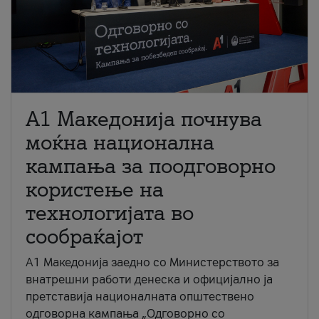
A1 Македонија почнува
моќна национална
кампања за поодговорно
користење на
технологијата во
сообраќајот
A1 Македонија заедно со Министерството за
внатрешни работи денеска и официјално ја
претставија националната општествено
одговорна кампања „Одговорно со