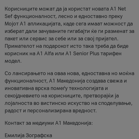
Корисниците можат да ја користат новата А1 Net
Sef функционалност, лесно и едноставно преку
Мојот А1 апликацијата, каде сега имаат можност да
изберат дали зачуваните гигабајти ќе ги разменат за
пакет или сервис за себе или за свој пријател.
Примателот на подарокот исто така треба да биде
корисник на А1 Alfa или A1 Senior Plus тарифен
модел.
Со лансирањето на оваа нова, едноставна но моќна
функционалност, А1 Македонија создава свежа и
иновативна врска помеѓу технологијата и
секојдневието на корисниците, претворајќи ја
лојалноста во вистинско искуство на споделување,
радост и персонализирана вредност.
Контакт за медиуми А1 Македонија:
Емилија Зографска