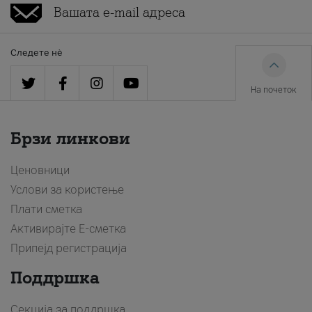
Следете нè
На почеток
Брзи линкови
Ценовници
Услови за користење
Плати сметка
Активирајте Е-сметка
Припејд регистрација
Поддршка
Секција за поддршка