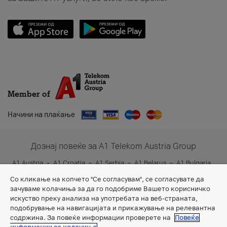
Member of
Начини на плаќање
Дознај повеќе за A1 Telekom Austria Group
A1 Austria
A1 Croatia
A1 Serbia
A1 Belarus
A1 Bulgaria
A1 Slovenia
A1 Digital
Со кликање на копчето "Се согласувам", се согласувате да
зачуваме колачиња за да го подобриме Вашето корисничко
искуство преку анализа на употребата на веб-страната,
подобрување на навигацијата и прикажување на релевантна
содржина. За повеќе информации проверете на
Повеќе