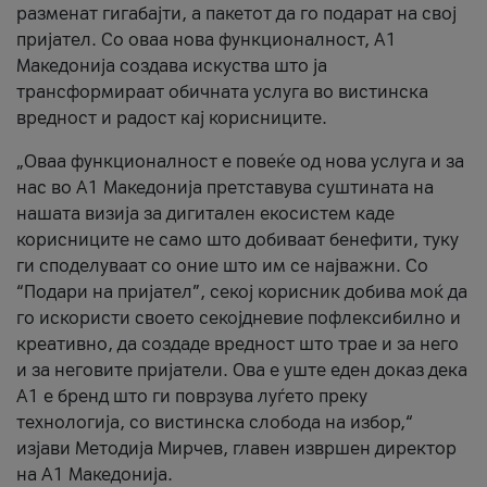
разменат гигабајти, а пакетот да го подарат на свој
пријател. Со оваа нова функционалност, А1
Македонија создава искуства што ја
трансформираат обичната услуга во вистинска
вредност и радост кај корисниците.
„Оваа функционалност е повеќе од нова услуга и за
нас во А1 Македонија претставува суштината на
нашата визија за дигитален екосистем каде
корисниците не само што добиваат бенефити, туку
ги споделуваат со оние што им се најважни. Со
“Подари на пријател”, секој корисник добива моќ да
го искористи своето секојдневие пофлексибилно и
креативно, да создаде вредност што трае и за него
и за неговите пријатели. Ова е уште еден доказ дека
А1 е бренд што ги поврзува луѓето преку
технологија, со вистинска слобода на избор,“
изјави Методија Мирчев, главен извршен директор
на А1 Македонија.