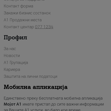
Контакт форма
Закажи бизнис состанок
A1 Продажни места
Контакт центар
077 1234
Профил
За нас
Новости
А1 Групација
Кариера
Заштита на лични податоци
Мобилна апликација
Единствено преку бесплатната мобилна апликација
Мојот A1
имате пристап до сите важни информации
за Вашите A1 услуги, во било кое време.