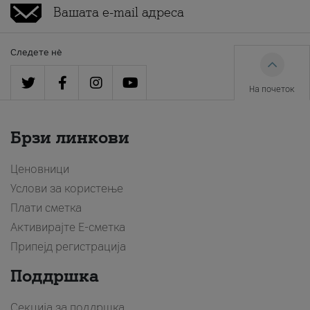
Следете нè
На почеток
Брзи линкови
Ценовници
Услови за користење
Плати сметка
Активирајте Е-сметка
Припејд регистрација
Поддршка
Секција за поддршка