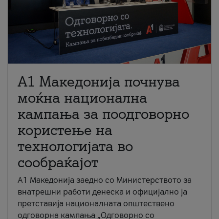
A1 Македонија почнува
моќна национална
кампања за поодговорно
користење на
технологијата во
сообраќајот
A1 Македонија заедно со Министерството за
внатрешни работи денеска и официјално ја
претставија националната општествено
одговорна кампања „Одговорно со