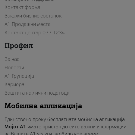
Контакт форма
Закажи бизнис состанок
A1 Продажни места
Контакт центар
077 1234
Профил
За нас
Новости
А1 Групација
Кариера
Заштита на лични податоци
Мобилна апликација
Единствено преку бесплатната мобилна апликација
Мојот A1
имате пристап до сите важни информации
за Вашите A1 услуги, во било кое време.