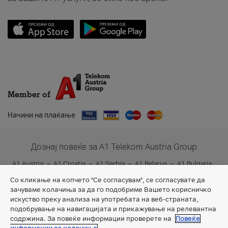
Member of
Начини на плаќање
Дознај повеќе за A1 Telekom Austria Group
A1 Austria
A1 Croatia
A1 Serbia
A1 Belarus
A1 Bulgaria
A1 Slovenia
A1 Digital
Со кликање на копчето "Се согласувам", се согласувате да
зачуваме колачиња за да го подобриме Вашето корисничко
искуство преку анализа на употребата на веб-страната,
подобрување на навигацијата и прикажување на релевантна
содржина. За повеќе информации проверете на
Повеќе