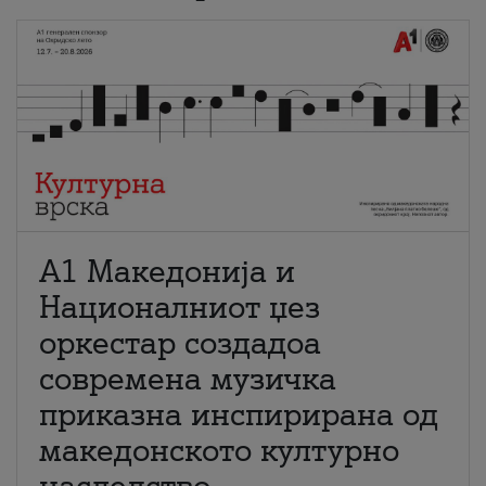
А1 Македонија и
Националниот џез
оркестар создадоа
современа музичка
приказна инспирирана од
македонското културно