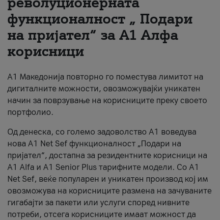
револуционерната
функционалност „ Подари
За нас
на пријател“ за А1 Алфа
#ПодобарОнлајн
корисници
А1 Македонија повторно го поместува лимитот на
дигиталните можности, овозможувајќи уникатен
начин за поврзување на корисниците преку своето
портфолио.
Од денеска, со големо задоволство А1 воведува
нова A1 Net Sef функционалност „Подари на
пријател“, достапна за резидентните корисници на
А1 Alfa и A1 Senior Plus тарифните модели. Со A1
Net Sef, веќе популарен и уникатен производ кој им
овозможува на корисниците размена на зачуваните
гигабајти за пакети или услуги според нивните
потреби, отсега корисниците имаат можност да