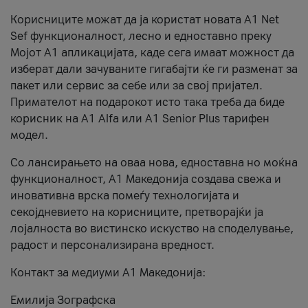
Корисниците можат да ја користат новата А1 Net
Sef функционалност, лесно и едноставно преку
Мојот А1 апликацијата, каде сега имаат можност да
изберат дали зачуваните гигабајти ќе ги разменат за
пакет или сервис за себе или за свој пријател.
Примателот на подарокот исто така треба да биде
корисник на А1 Alfa или A1 Senior Plus тарифен
модел.
Со лансирањето на оваа нова, едноставна но моќна
функционалност, А1 Македонија создава свежа и
иновативна врска помеѓу технологијата и
секојдневието на корисниците, претворајќи ја
лојалноста во вистинско искуство на споделување,
радост и персонализирана вредност.
Контакт за медиуми А1 Македонија:
Емилија Зографска