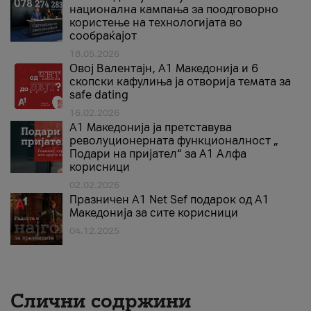
национална кампања за поодговорно
користење на технологијата во
сообраќајот
18.05.2026
Овој Валентајн, A1 Македонија и 6
скопски кафулиња ја отворија темата за
safe dating
16.02.2026
А1 Македонија ја претставува
револуционерната функционалност „
Подари на пријател“ за А1 Алфа
корисници
02.02.2026
Празничен A1 Net Sеf подарок од А1
Македонија за сите корисници
04.12.2025
Слични содржини