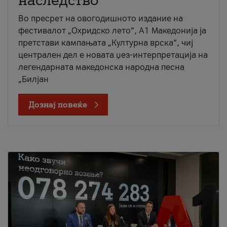
наследство
Во пресрет на овогодишното издание на
фестивалот „Охридско лето“, А1 Македонија ја
претстави кампањата „Културна врска“, чиј
централен дел е новата џез-интерпретација на
легендарната македонска народна песна
„Билјан
Дознај повеќе