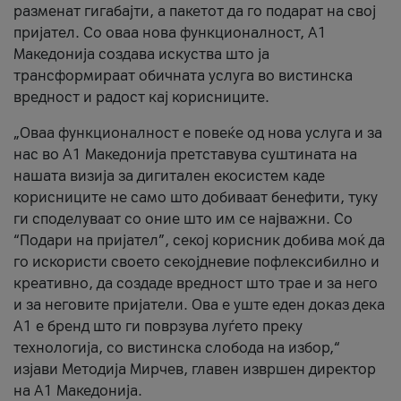
разменат гигабајти, а пакетот да го подарат на свој
пријател. Со оваа нова функционалност, А1
Македонија создава искуства што ја
трансформираат обичната услуга во вистинска
вредност и радост кај корисниците.
„Оваа функционалност е повеќе од нова услуга и за
нас во А1 Македонија претставува суштината на
нашата визија за дигитален екосистем каде
корисниците не само што добиваат бенефити, туку
ги споделуваат со оние што им се најважни. Со
“Подари на пријател”, секој корисник добива моќ да
го искористи своето секојдневие пофлексибилно и
креативно, да создаде вредност што трае и за него
и за неговите пријатели. Ова е уште еден доказ дека
А1 е бренд што ги поврзува луѓето преку
технологија, со вистинска слобода на избор,“
изјави Методија Мирчев, главен извршен директор
на А1 Македонија.