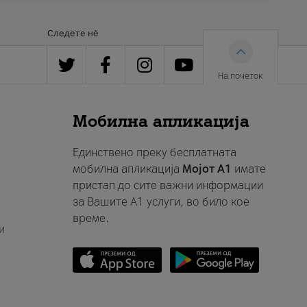
Следете нè
На почеток
Мобилна апликација
Единствено преку бесплатната
мобилна апликација
Мојот A1
имате
пристап до сите важни информации
за Вашите A1 услуги, во било кое
време.
и