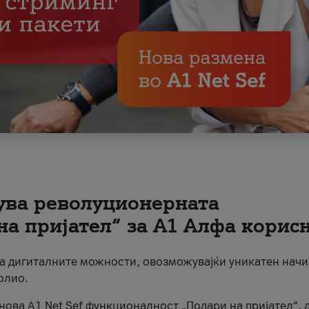
вува револуционерната
на пријател“ за А1 Алфа корис
на дигиталните можности, овозможувајќи уникатен начи
олио.
нова A1 Net Sef функционалност „Подари на пријател“, 