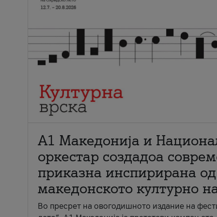
А1 Македонија и Национа
оркестар создадоа совре
приказна инспирирана од
македонското културно н
Во пресрет на овогодишното издание на фест