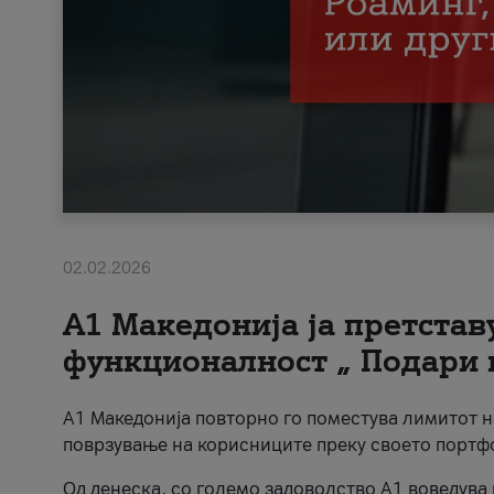
02.02.2026
А1 Македонија ја претста
функционалност „ Подари 
А1 Македонија повторно го поместува лимитот 
поврзување на корисниците преку своето портф
Од денеска, со големо задоволство А1 воведува 