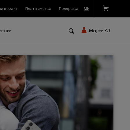
и кредит
Плати сметка
Поддршка
МК
такт
Мојот A1