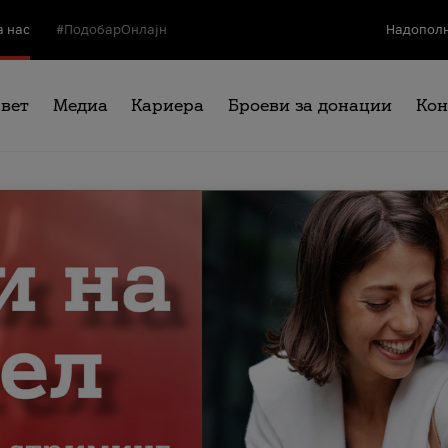
а нас
#ПодобарОнлајн
Надополн
свет
Медиа
Кариера
Броеви за донации
Кон