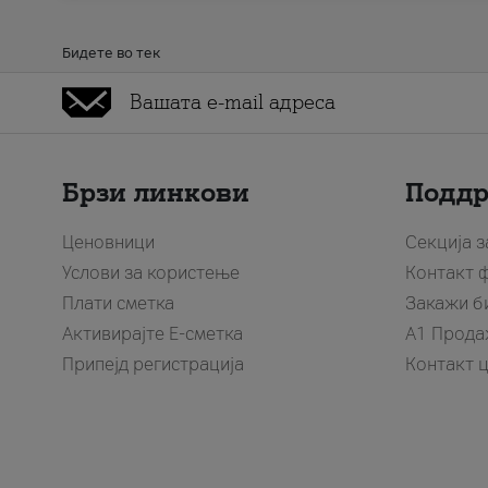
Бидете во тек
Брзи линкови
Подд
Ценовници
Секција 
Услови за користење
Контакт 
Плати сметка
Закажи б
Активирајте Е-сметка
A1 Прода
Припејд регистрација
Контакт 