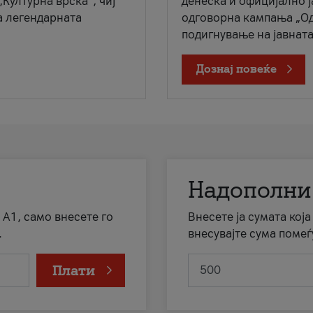
„Културна врска“, чиј
денеска и официјално 
а легендарната
одговорна кампања „Од
подигнување на јавната 
Дознај повеќе
Надополни
 А1, само внесете го
Внесете ја сумата кој
.
внесувајте сума помеѓ
Плати