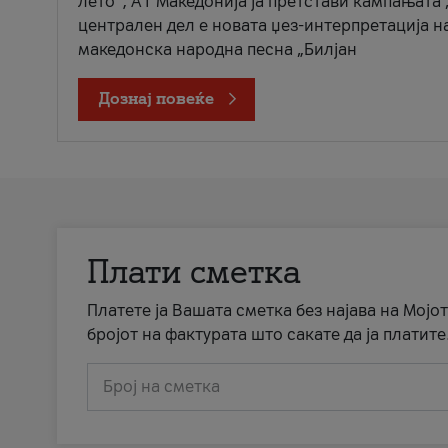
лето“, А1 Македонија ја претстави кампањата 
централен дел е новата џез-интерпретација н
македонска народна песна „Билјан
Дознај повеќе
Плати сметка
Платете ја Вашата сметка без најава на Мојот
бројот на фактурата што сакате да ја платите
Број на сметка