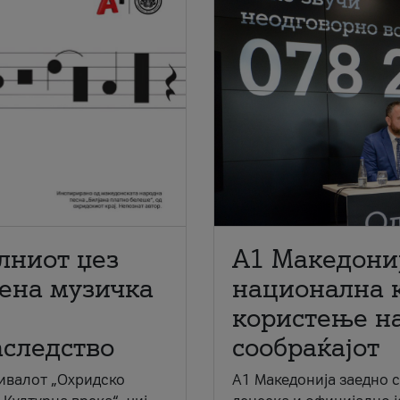
лниот џез
A1 Македони
мена музичка
национална 
користење на
аследство
сообраќајот
ивалот „Охридско
A1 Македонија заедно 