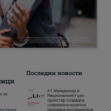
Последни новости
ници
А1 Македонија и
н за
Националниот џез
оркестар создадоа
современа музичка
приказна инспирирана
достапна