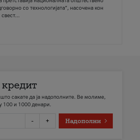
ја претставија националната општествено
говорно со технологијата“, насочена кон
свест...
 кредит
а што сакате да ја надополните. Ве молиме,
у 100 и 1000 денари.
-
+
Надополни