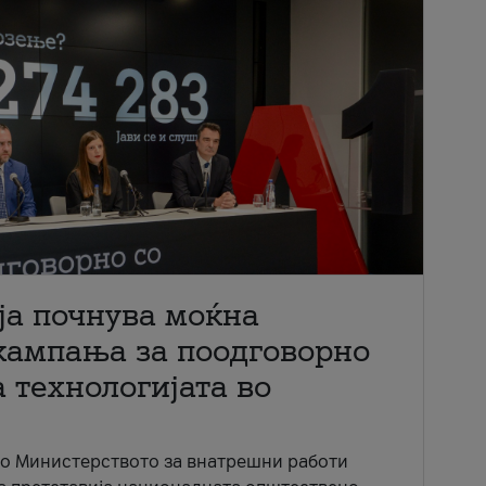
ја почнува моќна
кампања за поодговорно
 технологијата во
со Министерството за внатрешни работи