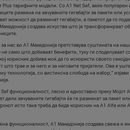
r Plus тарифните модели. Со A1 Net Sef, веќе популарен 
ците размена на зачуваните гигабајти за пакети или ус
ат можност да разменат гигабајти, а пакетот да го пода
1 Македонија создава искуства што ја трансформираат о
сниците.
 за нас во А1 Македонија претставува суштината на наш
 не само што добиваат бенефити, туку ги споделуваат с
екој корисник добива моќ да го искористи своето секојд
 што трае и за него и за неговите пријатели. Ова е ушт
еку технологија, со вистинска слобода на избор,“ изјави
ија.
 Sef функционалност, лесно и едноставно преку Мојот 
т дали зачуваните гигабајти ќе ги разменат за пакет ил
рокот исто така треба да биде корисник на А1 Alfa или A
оќна функционалност, А1 Македонија создава свежа и и