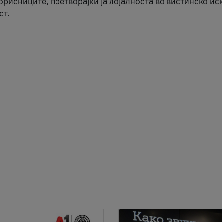
корисниците, претворајќи ја лојалноста во вистинско ис
ст.