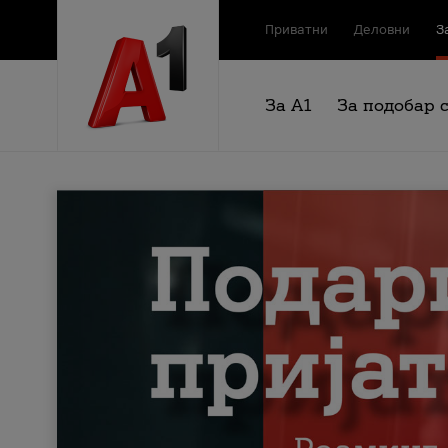
Приватни
Деловни
З
За А1
За подобар 