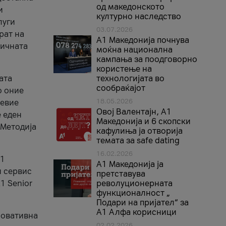
од македонското
и
културно наследство
луги
03.07.2026
рат на
A1 Македонија почнува
бичната
моќна национална
кампања за поодговорно
користење на
ата
технологијата во
сообраќајот
о оние
18.05.2026
невие
Овој Валентајн, A1
е еден
Македонија и 6 скопски
 Методија
кафулиња ја отворија
темата за safe dating
16.02.2026
А1
А1 Македонија ја
и сервис
претставува
1 Senior
револуционерната
функционалност „
Подари на пријател“ за
А1 Алфа корисници
новативна
02.02.2026