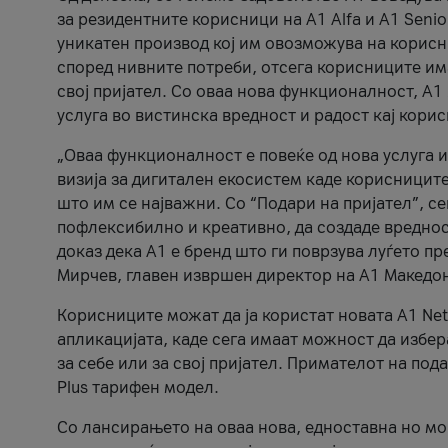
за резидентните корисници на А1 Alfa и A1 Senio
уникатен производ кој им овозможува на корисни
според нивните потреби, отсега корисниците има
свој пријател. Со оваа нова функционалност, А
услуга во вистинска вредност и радост кај кори
„Оваа функционалност е повеќе од нова услуга и
визија за дигитален екосистем каде корисниците
што им се најважни. Со “Подари на пријател”, с
пофлексибилно и креативно, да создаде вредност
доказ дека А1 е бренд што ги поврзува луѓето пр
Мирчев, главен извршен директор на А1 Македон
Корисниците можат да ја користат новата А1 Net
апликацијата, каде сега имаат можност да избера
за себе или за свој пријател. Примателот на пода
Plus тарифен модел.
Со лансирањето на оваа нова, едноставна но м