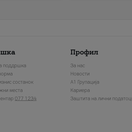
ршка
Профил
за поддршка
За нас
форма
Новости
изнис состанок
А1 Групација
жни места
Кариера
центар
077 1234
Заштита на лични податоц