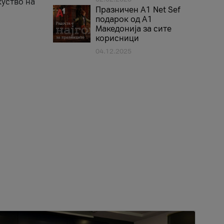
куство на
Празничен A1 Net Sеf
подарок од А1
Македонија за сите
корисници
04.12.2025