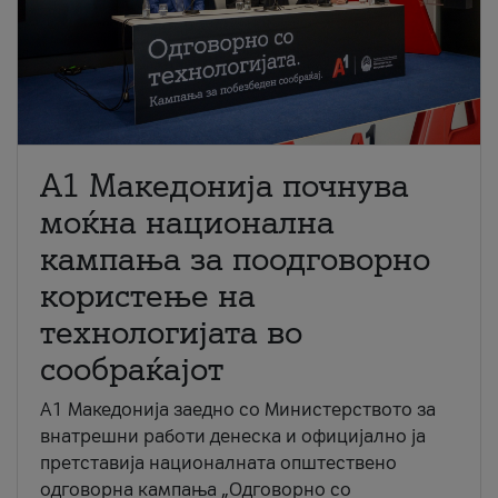
A1 Македонија почнува
моќна национална
кампања за поодговорно
користење на
технологијата во
сообраќајот
A1 Македонија заедно со Министерството за
внатрешни работи денеска и официјално ја
претставија националната општествено
одговорна кампања „Одговорно со