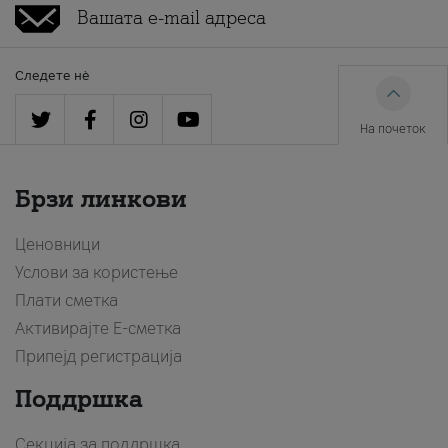
Следете нè
На почеток
Брзи линкови
Ценовници
Услови за користење
Плати сметка
Активирајте Е-сметка
Припејд регистрација
Поддршка
Секција за поддршка