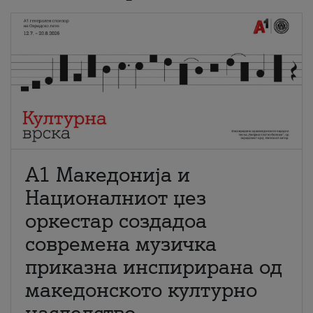
А1 Македонија и
Националниот џез
оркестар создадоа
современа музичка
приказна инспирирана од
македонското културно