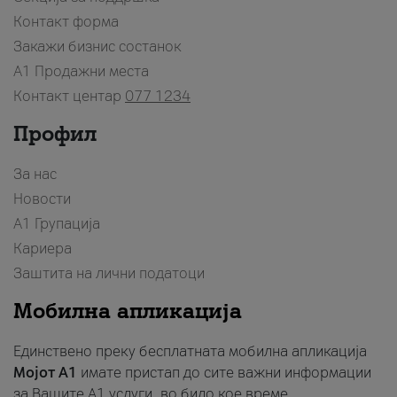
Контакт форма
Закажи бизнис состанок
A1 Продажни места
Контакт центар
077 1234
Профил
За нас
Новости
А1 Групација
Кариера
Заштита на лични податоци
Мобилна апликација
Единствено преку бесплатната мобилна апликација
Мојот A1
имате пристап до сите важни информации
за Вашите A1 услуги, во било кое време.