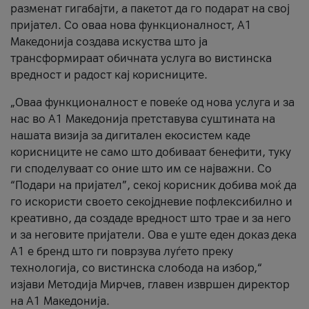
разменат гигабајти, а пакетот да го подарат на свој
пријател. Со оваа нова функционалност, А1
Македонија создава искуства што ја
трансформираат обичната услуга во вистинска
вредност и радост кај корисниците.
„Оваа функционалност е повеќе од нова услуга и за
нас во А1 Македонија претставува суштината на
нашата визија за дигитален екосистем каде
корисниците не само што добиваат бенефити, туку
ги споделуваат со оние што им се најважни. Со
“Подари на пријател”, секој корисник добива моќ да
го искористи своето секојдневие пофлексибилно и
креативно, да создаде вредност што трае и за него
и за неговите пријатели. Ова е уште еден доказ дека
А1 е бренд што ги поврзува луѓето преку
технологија, со вистинска слобода на избор,“
изјави Методија Мирчев, главен извршен директор
на А1 Македонија.