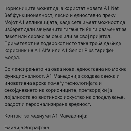
Корисниците можат да ја користат новата А1 Net
Sef функционалност, лесно и едноставно преку
Мојот А1 апликацијата, каде сега имаат можност да
изберат дали зачуваните гигабајти ќе ги разменат за
пакет или сервис за себе или за свој пријател.
Примателот на подарокот исто така треба да биде
корисник на А1 Alfa или A1 Senior Plus тарифен
модел.
Со лансирањето на оваа нова, едноставна но моќна
функционалност, А1 Македонија создава свежа и
иновативна врска помеѓу технологијата и
секојдневието на корисниците, претворајќи ја
лојалноста во вистинско искуство на споделување,
радост и персонализирана вредност.
Контакт за медиуми А1 Македонија:
Емилија Зографска