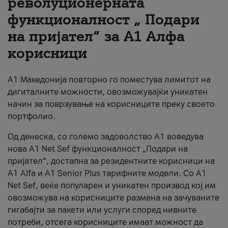
револуционерната
функционалност „ Подари
За нас
на пријател“ за А1 Алфа
#ПодобарОнлајн
корисници
А1 Македонија повторно го поместува лимитот на
дигиталните можности, овозможувајќи уникатен
начин за поврзување на корисниците преку своето
портфолио.
Од денеска, со големо задоволство А1 воведува
нова A1 Net Sef функционалност „Подари на
пријател“, достапна за резидентните корисници на
А1 Alfa и A1 Senior Plus тарифните модели. Со A1
Net Sef, веќе популарен и уникатен производ кој им
овозможува на корисниците размена на зачуваните
гигабајти за пакети или услуги според нивните
потреби, отсега корисниците имаат можност да