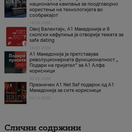
национална кампања за поодговорно
користење на технологијата во
сообраќајот
18.05.2026
Овој Валентајн, A1 Македонија и 6
скопски кафулиња ја отворија темата за
safe dating
16.02.2026
А1 Македонија ја претставува
револуционерната функционалност „
Подари на пријател“ за А1 Алфа
корисници
02.02.2026
Празничен A1 Net Sеf подарок од А1
Македонија за сите корисници
04.12.2025
Слични содржини