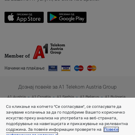
Member of
Начини на плаќање
Дознај повеќе за A1 Telekom Austria Group
A1 Austria
A1 Croatia
A1 Serbia
A1 Belarus
A1 Bulgaria
A1 Slovenia
A1 Digital
Со кликање на копчето "Се согласувам", се согласувате да
зачуваме колачиња за да го подобриме Вашето корисничко
искуство преку анализа на употребата на веб-страната,
подобрување на навигацијата и прикажување на релевантна
содржина. За повеќе информации проверете на
Повеќе