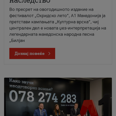
наследство
Во пресрет на овогодишното издание на
фестивалот „Охридско лето“, А1 Македонија ја
претстави кампањата „Културна врска“, чиј
централен дел е новата џез-интерпретација на
легендарната македонска народна песна
„Билјан
Дознај повеќе