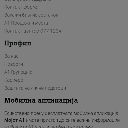
Контакт форма
Закажи бизнис состанок
A1 Продажни места
Контакт центар
077 1234
Профил
За нас
Новости
А1 Групација
Кариера
Заштита на лични податоци
Мобилна апликација
Единствено преку бесплатната мобилна апликација
Мојот A1
имате пристап до сите важни информации
за Вашите A1 услуги, во било кое време.