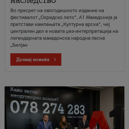
наследство
Во пресрет на овогодишното издание на
фестивалот „Охридско лето“, А1 Македонија ја
претстави кампањата „Културна врска“, чиј
централен дел е новата џез-интерпретација на
легендарната македонска народна песна
„Билјан
Дознај повеќе