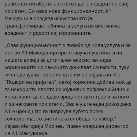
разменат гигабајти, а пакетот да го подарат на свој
пријател. Со оваа нова функционалност, А1
Македонија создава искуства што ја
трансформираат обичната услуга во вистинска
вредност и радост кај корисниците.
„Оваа функционалност е повеќе од нова услуга и за
нас во А1 Македонија претставува суштината на
нашата визија за дигитален екосистем каде
корисниците не само што добиваат бенефити, туку
ги споделуваат со оние што им се најважни. Со
“Подари на пријател”, секој корисник добива моќ да
го искористи своето секојдневие пофлексибилно и
креативно, да создаде вредност што трае и за него
и за неговите пријатели. Ова е уште еден доказ дека
А1 е бренд што ги поврзува луѓето преку
технологија, со вистинска слобода на избор,“
изјави Методија Мирчев, главен извршен директор
на А1 Македонија.