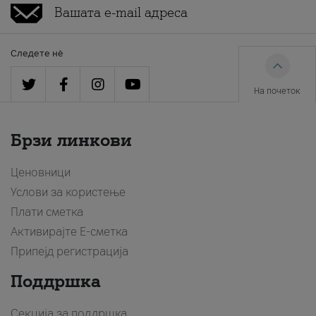
Следете нè
На почеток
Брзи линкови
Ценовници
Услови за користење
Плати сметка
Активирајте Е-сметка
Припејд регистрација
Поддршка
Секција за поддршка