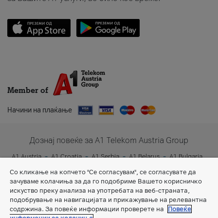
Member of
Начини на плаќање
Дознај повеќе за A1 Telekom Austria Group
A1 Austria
A1 Croatia
A1 Serbia
A1 Belarus
A1 Bulgaria
A1 Slovenia
A1 Digital
Со кликање на копчето "Се согласувам", се согласувате да
зачуваме колачиња за да го подобриме Вашето корисничко
искуство преку анализа на употребата на веб-страната,
подобрување на навигацијата и прикажување на релевантна
содржина. За повеќе информации проверете на
Повеќе