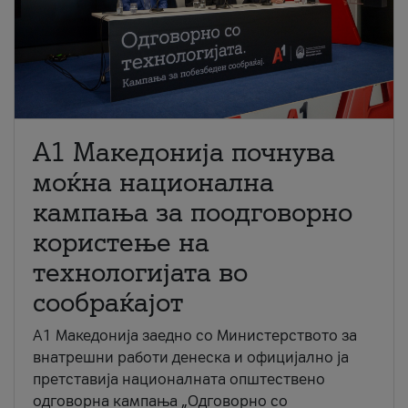
A1 Македонија почнува
моќна национална
кампања за поодговорно
користење на
технологијата во
сообраќајот
A1 Македонија заедно со Министерството за
внатрешни работи денеска и официјално ја
претставија националната општествено
одговорна кампања „Одговорно со