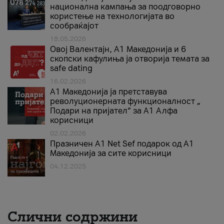
национална кампања за поодговорно
користење на технологијата во
сообраќајот
18.05.2026
Овој Валентајн, A1 Македонија и 6
скопски кафулиња ја отворија темата за
safe dating
16.02.2026
А1 Македонија ја претставува
револуционерната функционалност „
Подари на пријател“ за А1 Алфа
корисници
02.02.2026
Празничен A1 Net Sеf подарок од А1
Македонија за сите корисници
04.12.2025
Слични содржини