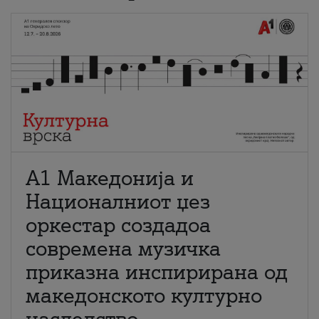
А1 Македонија и
Националниот џез
оркестар создадоа
современа музичка
приказна инспирирана од
македонското културно