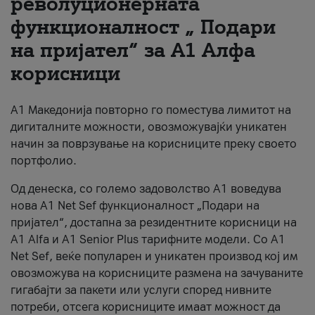
револуционерната
функционалност „ Подари
За нас
на пријател“ за А1 Алфа
#ПодобарОнлајн
корисници
А1 Македонија повторно го поместува лимитот на
дигиталните можности, овозможувајќи уникатен
начин за поврзување на корисниците преку своето
портфолио.
Од денеска, со големо задоволство А1 воведува
нова A1 Net Sef функционалност „Подари на
пријател“, достапна за резидентните корисници на
А1 Alfa и A1 Senior Plus тарифните модели. Со A1
Net Sef, веќе популарен и уникатен производ кој им
овозможува на корисниците размена на зачуваните
гигабајти за пакети или услуги според нивните
потреби, отсега корисниците имаат можност да