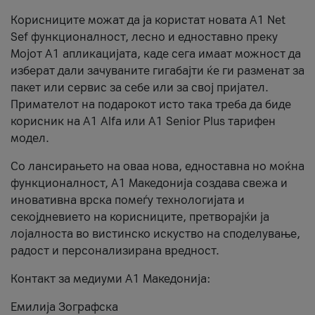
Корисниците можат да ја користат новата А1 Net
Sef функционалност, лесно и едноставно преку
Мојот А1 апликацијата, каде сега имаат можност да
изберат дали зачуваните гигабајти ќе ги разменат за
пакет или сервис за себе или за свој пријател.
Примателот на подарокот исто така треба да биде
корисник на А1 Alfa или A1 Senior Plus тарифен
модел.
Со лансирањето на оваа нова, едноставна но моќна
функционалност, А1 Македонија создава свежа и
иновативна врска помеѓу технологијата и
секојдневието на корисниците, претворајќи ја
лојалноста во вистинско искуство на споделување,
радост и персонализирана вредност.
Контакт за медиуми А1 Македонија:
Емилија Зографска