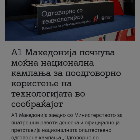
A1 Македонија почнува
моќна национална
кампања за поодговорно
користење на
технологијата во
сообраќајот
A1 Македонија заедно со Министерството за
внатрешни работи денеска и официјално ја
претставија националната општествено
одговорна кампања „Одговорно со