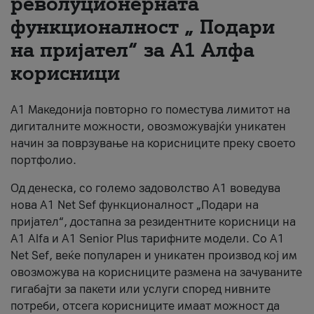
револуционерната
функционалност „ Подари
За нас
на пријател“ за А1 Алфа
#ПодобарОнлајн
корисници
А1 Македонија повторно го поместува лимитот на
дигиталните можности, овозможувајќи уникатен
начин за поврзување на корисниците преку своето
портфолио.
Од денеска, со големо задоволство А1 воведува
нова A1 Net Sef функционалност „Подари на
пријател“, достапна за резидентните корисници на
А1 Alfa и A1 Senior Plus тарифните модели. Со A1
Net Sef, веќе популарен и уникатен производ кој им
овозможува на корисниците размена на зачуваните
гигабајти за пакети или услуги според нивните
потреби, отсега корисниците имаат можност да