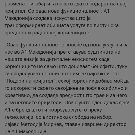
разменат гигабајти, а пакетот да го подарат на свој
пријател. Со оваа нова функционалност, А1
Македонија создава искуства што ја
трансформираат обичната услуга во вистинска
вредност и радост кај корисниците.
„Оваа функционалност е повеќе од нова услуга и за
нас во А1 Македонија претставува суштината на
нашата визија за дигитален екосистем каде
корисниците не само што добиваат бенефити, туку
ги споделуваат со оние што им се најважни. Со
“Подари на пријател”, секој корисник добива моќ да
го искористи своето секојдневие пофлексибилно и
креативно, да создаде вредност што трае и за него
и за неговите пријатели. Ова е уште еден доказ дека
А1 е бренд што ги поврзува луѓето преку
технологија, со вистинска слобода на избор,“
изјави Методија Мирчев, главен извршен директор
на А1 Македонија.