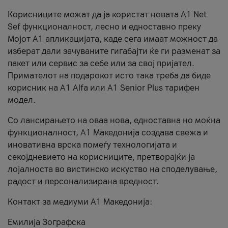
Корисниците можат да ја користат новата А1 Net
Sef функционалност, лесно и едноставно преку
Мојот А1 апликацијата, каде сега имаат можност да
изберат дали зачуваните гигабајти ќе ги разменат за
пакет или сервис за себе или за свој пријател.
Примателот на подарокот исто така треба да биде
корисник на А1 Alfa или A1 Senior Plus тарифен
модел.
Со лансирањето на оваа нова, едноставна но моќна
функционалност, А1 Македонија создава свежа и
иновативна врска помеѓу технологијата и
секојдневието на корисниците, претворајќи ја
лојалноста во вистинско искуство на споделување,
радост и персонализирана вредност.
Контакт за медиуми А1 Македонија:
Емилија Зографска