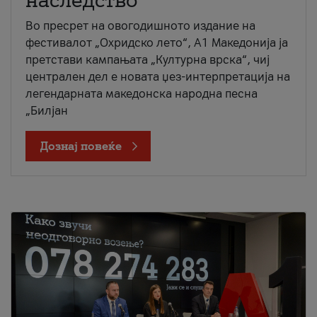
наследство
Во пресрет на овогодишното издание на
фестивалот „Охридско лето“, А1 Македонија ја
претстави кампањата „Културна врска“, чиј
централен дел е новата џез-интерпретација на
легендарната македонска народна песна
„Билјан
Дознај повеќе