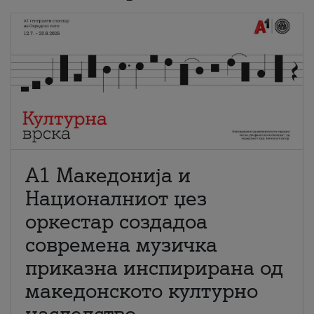
А1 Македонија и
Националниот џез
оркестар создадоа
современа музичка
приказна инспирирана од
македонското културно