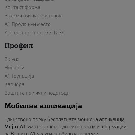
Контакт форма
Закажи бизнис состанок
A1 Продажни места
Контакт центар
077 1234
Профил
За нас
Новости
А1 Групација
Кариера
Заштита на лични податоци
Мобилна апликација
Единствено преку бесплатната мобилна апликација
Мојот A1
имате пристап до сите важни информации
за Вашите A1 услуги, во било кое време.