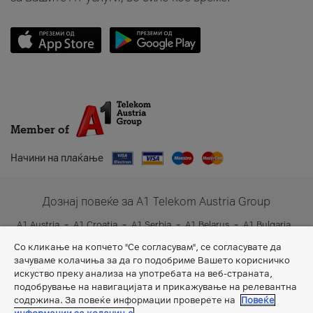
Member of
Начини на плаќање
Дознај повеќе за A1 Telekom Austria Group
A1 Austria
A1 Croatia
A1 Serbia
A1 Belarus
A1 Bulgaria
A1 Slovenia
A1 Digital
Со кликање на копчето "Се согласувам", се согласувате да
зачуваме колачиња за да го подобриме Вашето корисничко
искуство преку анализа на употребата на веб-страната,
подобрување на навигацијата и прикажување на релевантна
содржина. За повеќе информации проверете на
Повеќе