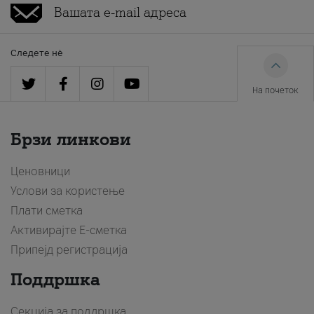
Следете нè
На почеток
Брзи линкови
Ценовници
Услови за користење
Плати сметка
Активирајте Е-сметка
Припејд регистрација
Поддршка
Секција за поддршка