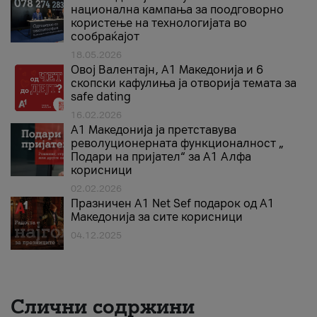
национална кампања за поодговорно
користење на технологијата во
сообраќајот
18.05.2026
Овој Валентајн, A1 Македонија и 6
скопски кафулиња ја отворија темата за
safe dating
16.02.2026
А1 Македонија ја претставува
револуционерната функционалност „
Подари на пријател“ за А1 Алфа
корисници
02.02.2026
Празничен A1 Net Sеf подарок од А1
Македонија за сите корисници
04.12.2025
Слични содржини