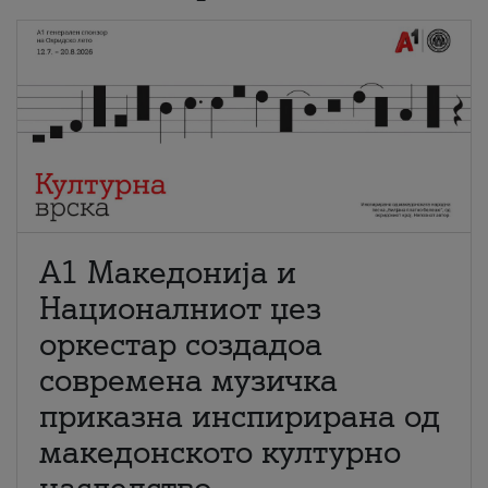
А1 Македонија и
Националниот џез
оркестар создадоа
современа музичка
приказна инспирирана од
македонското културно