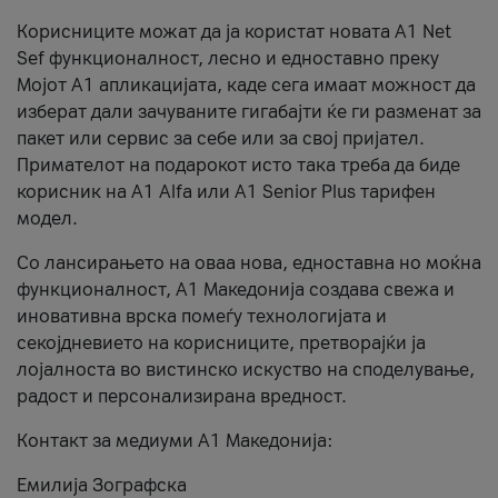
Корисниците можат да ја користат новата А1 Net
Sef функционалност, лесно и едноставно преку
Мојот А1 апликацијата, каде сега имаат можност да
изберат дали зачуваните гигабајти ќе ги разменат за
пакет или сервис за себе или за свој пријател.
Примателот на подарокот исто така треба да биде
корисник на А1 Alfa или A1 Senior Plus тарифен
модел.
Со лансирањето на оваа нова, едноставна но моќна
функционалност, А1 Македонија создава свежа и
иновативна врска помеѓу технологијата и
секојдневието на корисниците, претворајќи ја
лојалноста во вистинско искуство на споделување,
радост и персонализирана вредност.
Контакт за медиуми А1 Македонија:
Емилија Зографска