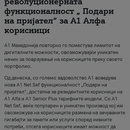
револуционерната
функционалност „ Подари
За нас
на пријател“ за А1 Алфа
#ПодобарОнлајн
корисници
А1 Македонија повторно го поместува лимитот на
дигиталните можности, овозможувајќи уникатен
начин за поврзување на корисниците преку своето
портфолио.
Од денеска, со големо задоволство А1 воведува
нова A1 Net Sef функционалност „Подари на
пријател“, достапна за резидентните корисници на
А1 Alfa и A1 Senior Plus тарифните модели. Со A1
Net Sef, веќе популарен и уникатен производ кој им
овозможува на корисниците размена на зачуваните
гигабајти за пакети или услуги според нивните
потреби, отсега корисниците имаат можност да