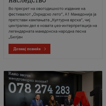
наследство
Во пресрет на овогодишното издание на
фестивалот „Охридско лето“, А1 Македонија ја
претстави кампањата „Културна врска“, чиј
централен дел е новата џез-интерпретација на
легендарната македонска народна песна
„Билјан
Дознај повеќе