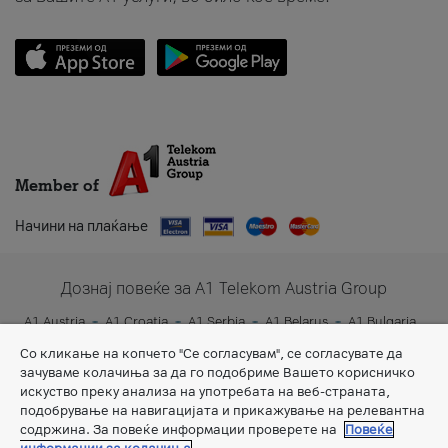
Member of
Начини на плаќање
Дознај повеќе за A1 Telekom Austria Group
A1 Austria
A1 Croatia
A1 Serbia
A1 Belarus
A1 Bulgaria
A1 Slovenia
A1 Digital
Со кликање на копчето "Се согласувам", се согласувате да
зачуваме колачиња за да го подобриме Вашето корисничко
искуство преку анализа на употребата на веб-страната,
подобрување на навигацијата и прикажување на релевантна
содржина. За повеќе информации проверете на
Повеќе