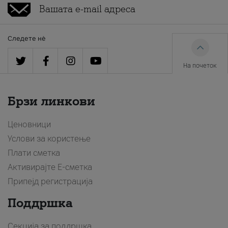
Следете нè
На почеток
Брзи линкови
Ценовници
Услови за користење
Плати сметка
Активирајте Е-сметка
Припејд регистрација
Поддршка
Секција за поддршка