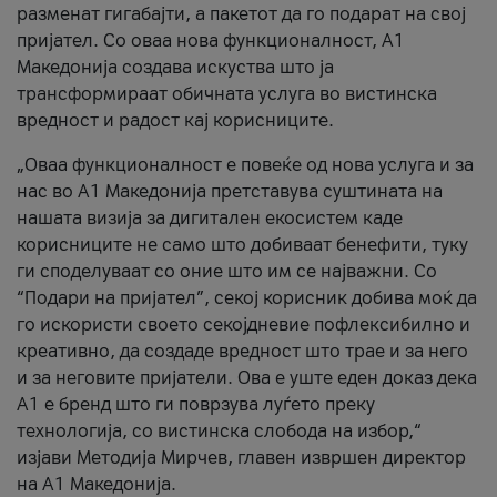
разменат гигабајти, а пакетот да го подарат на свој
пријател. Со оваа нова функционалност, А1
Македонија создава искуства што ја
трансформираат обичната услуга во вистинска
вредност и радост кај корисниците.
„Оваа функционалност е повеќе од нова услуга и за
нас во А1 Македонија претставува суштината на
нашата визија за дигитален екосистем каде
корисниците не само што добиваат бенефити, туку
ги споделуваат со оние што им се најважни. Со
“Подари на пријател”, секој корисник добива моќ да
го искористи своето секојдневие пофлексибилно и
креативно, да создаде вредност што трае и за него
и за неговите пријатели. Ова е уште еден доказ дека
А1 е бренд што ги поврзува луѓето преку
технологија, со вистинска слобода на избор,“
изјави Методија Мирчев, главен извршен директор
на А1 Македонија.