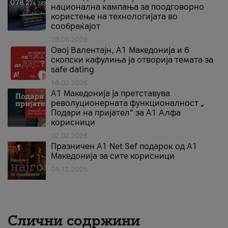
национална кампања за поодговорно
користење на технологијата во
сообраќајот
18.05.2026
Овој Валентајн, A1 Македонија и 6
скопски кафулиња ја отворија темата за
safe dating
16.02.2026
А1 Македонија ја претставува
револуционерната функционалност „
Подари на пријател“ за А1 Алфа
корисници
02.02.2026
Празничен A1 Net Sеf подарок од А1
Македонија за сите корисници
04.12.2025
Слични содржини