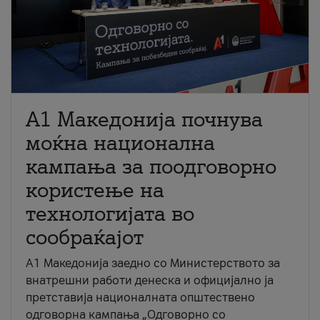
A1 Македонија почнува
моќна национална
кампања за поодговорно
користење на
технологијата во
сообраќајот
A1 Македонија заедно со Министерството за
внатрешни работи денеска и официјално ја
претставија националната општествено
одговорна кампања „Одговорно со