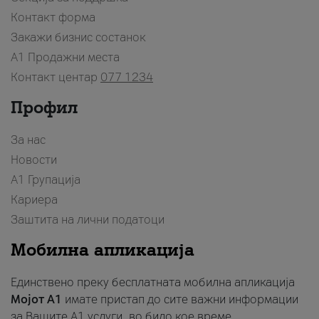
Контакт форма
Закажи бизнис состанок
A1 Продажни места
Контакт центар
077 1234
Профил
За нас
Новости
А1 Групација
Кариера
Заштита на лични податоци
Мобилна апликација
Единствено преку бесплатната мобилна апликација
Мојот A1
имате пристап до сите важни информации
за Вашите A1 услуги, во било кое време.