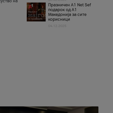
куство на
Празничен A1 Net Sеf
подарок од А1
Македонија за сите
корисници
04.12.2025