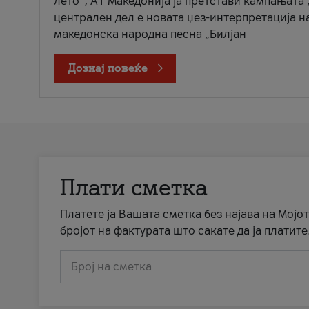
лето“, А1 Македонија ја претстави кампањата 
централен дел е новата џез-интерпретација н
македонска народна песна „Билјан
Дознај повеќе
Плати сметка
Платете ја Вашата сметка без најава на Мојот
бројот на фактурата што сакате да ја платите
Број на сметка