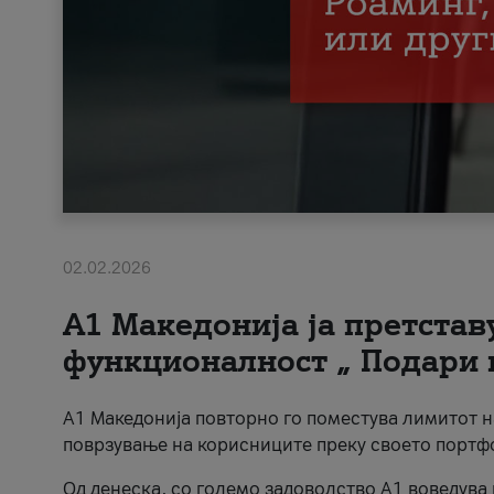
02.02.2026
А1 Македонија ја претста
функционалност „ Подари 
А1 Македонија повторно го поместува лимитот 
поврзување на корисниците преку своето портф
Од денеска, со големо задоволство А1 воведува 