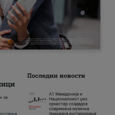
Последни новости
ници
А1 Македонија и
н за
Националниот џез
оркестар создадоа
современа музичка
приказна инспирирана
достапна