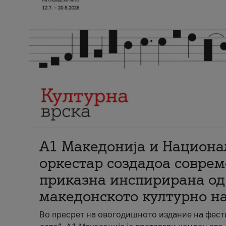
А1 Македонија и Национа
оркестар создадоа совре
приказна инспирирана од
македонското културно н
Во пресрет на овогодишното издание на фест