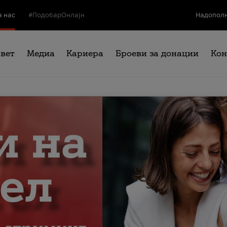
а нас
#ПодобарОнлајн
Надополн
свет
Медиа
Кариера
Броеви за донации
Кон