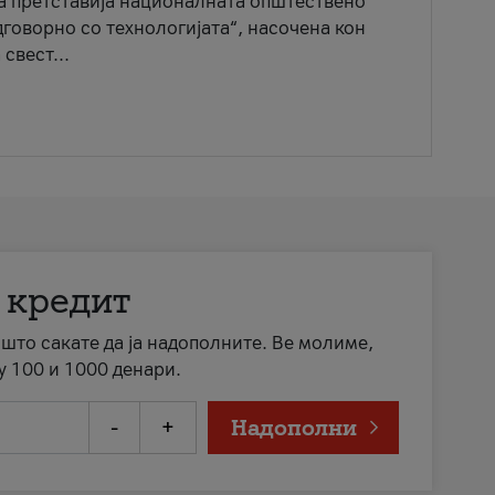
ја претставија националната општествено
говорно со технологијата“, насочена кон
свест...
 кредит
а што сакате да ја надополните. Ве молиме,
у 100 и 1000 денари.
-
+
Надополни