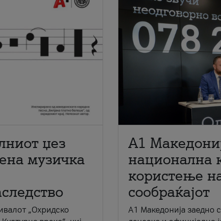
лниот џез
A1 Македони
мена музичка
национална 
користење на
аследство
сообраќајот
ивалот „Охридско
A1 Македонија заедно 