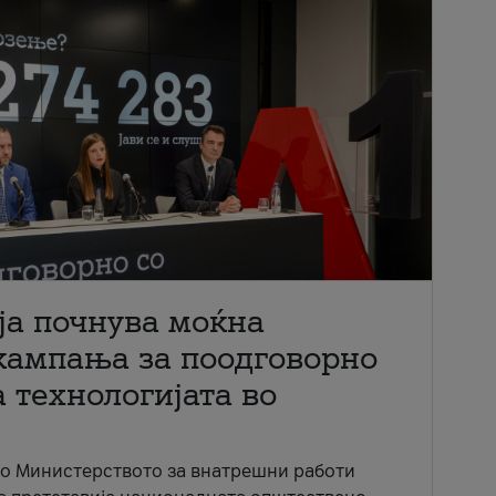
ја почнува моќна
кампања за поодговорно
 технологијата во
со Министерството за внатрешни работи