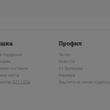
ршка
Профил
за поддршка
За нас
форма
Новости
изнис состанок
А1 Групација
жни места
Кариера
центар
077 1234
Заштита на лични податоц