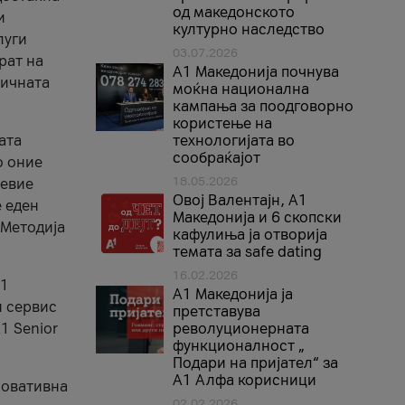
од македонското
и
културно наследство
луги
03.07.2026
рат на
A1 Македонија почнува
бичната
моќна национална
кампања за поодговорно
користење на
ата
технологијата во
сообраќајот
о оние
18.05.2026
невие
Овој Валентајн, A1
е еден
Македонија и 6 скопски
 Методија
кафулиња ја отворија
темата за safe dating
16.02.2026
А1
А1 Македонија ја
и сервис
претставува
1 Senior
револуционерната
функционалност „
Подари на пријател“ за
А1 Алфа корисници
новативна
02.02.2026