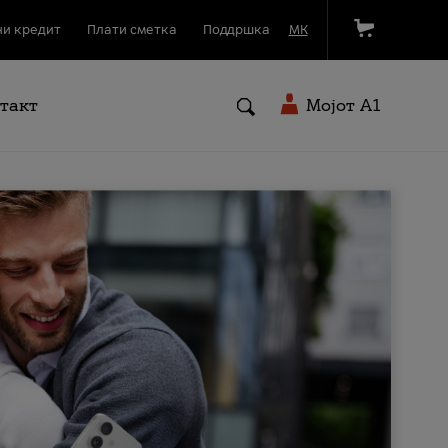
и кредит
Плати сметка
Поддршка
МК
такт
Мојот A1