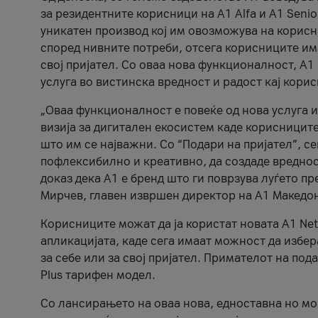
за резидентните корисници на А1 Alfa и A1 Senio
уникатен производ кој им овозможува на корисни
според нивните потреби, отсега корисниците има
свој пријател. Со оваа нова функционалност, А
услуга во вистинска вредност и радост кај кори
„Оваа функционалност е повеќе од нова услуга и
визија за дигитален екосистем каде корисниците
што им се најважни. Со “Подари на пријател”, с
пофлексибилно и креативно, да создаде вредност
доказ дека А1 е бренд што ги поврзува луѓето пр
Мирчев, главен извршен директор на А1 Македон
Корисниците можат да ја користат новата А1 Net
апликацијата, каде сега имаат можност да избера
за себе или за свој пријател. Примателот на пода
Plus тарифен модел.
Со лансирањето на оваа нова, едноставна но м