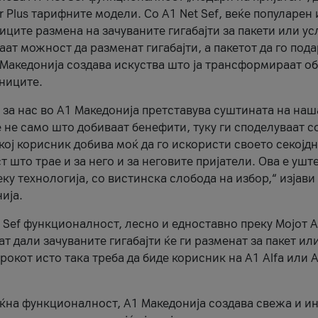
r Plus тарифните модели. Со A1 Net Sef, веќе популарен 
ците размена на зачуваните гигабајти за пакети или ус
ат можност да разменат гигабајти, а пакетот да го пода
1 Македонија создава искуства што ја трансформираат о
сниците.
 за нас во А1 Македонија претставува суштината на наш
 не само што добиваат бенефити, туку ги споделуваат с
екој корисник добива моќ да го искористи своето секојд
 што трае и за него и за неговите пријатели. Ова е ушт
еку технологија, со вистинска слобода на избор,“ изјави
ија.
 Sef функционалност, лесно и едноставно преку Мојот 
т дали зачуваните гигабајти ќе ги разменат за пакет ил
рокот исто така треба да биде корисник на А1 Alfa или A
оќна функционалност, А1 Македонија создава свежа и и