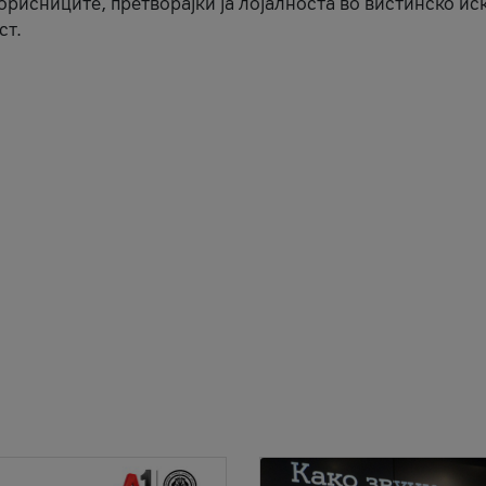
корисниците, претворајќи ја лојалноста во вистинско ис
ст.