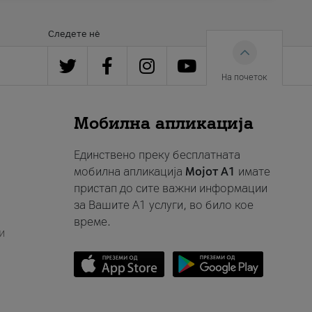
Следете нè
На почеток
Мобилна апликација
Единствено преку бесплатната
мобилна апликација
Мојот A1
имате
пристап до сите важни информации
за Вашите A1 услуги, во било кое
време.
и