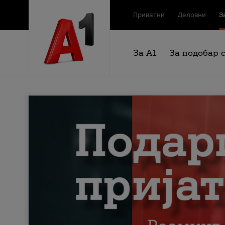
Приватни
Деловни
З
За А1
За подобар 