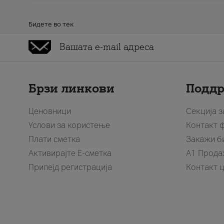
Бидете во тек
Брзи линкови
Подд
Ценовници
Секција 
Услови за користење
Контакт 
Плати сметка
Закажи б
Активирајте Е-сметка
A1 Прода
Припејд регистрација
Контакт 