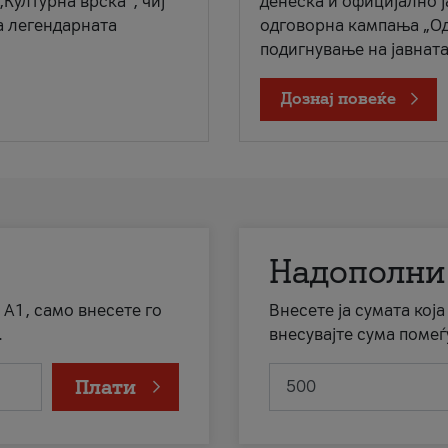
„Културна врска“, чиј
денеска и официјално 
а легендарната
одговорна кампања „Од
подигнување на јавната 
Дознај повеќе
Надополни
 А1, само внесете го
Внесете ја сумата кој
.
внесувајте сума помеѓ
Плати