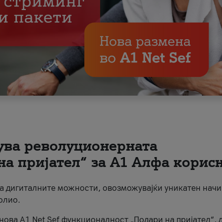
вува револуционерната
на пријател“ за А1 Алфа корис
на дигиталните можности, овозможувајќи уникатен начи
олио.
нова A1 Net Sef функционалност „Подари на пријател“, 