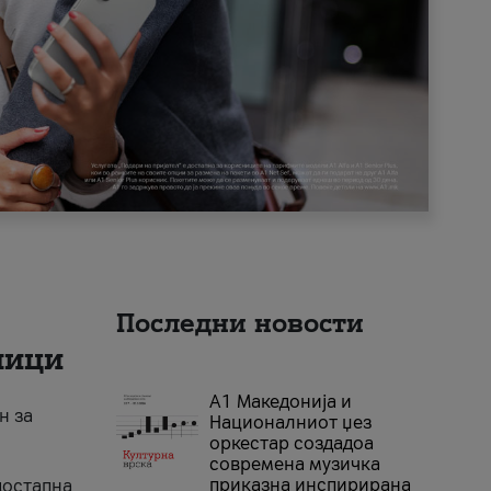
Последни новости
ници
А1 Македонија и
н за
Националниот џез
оркестар создадоа
современа музичка
приказна инспирирана
достапна