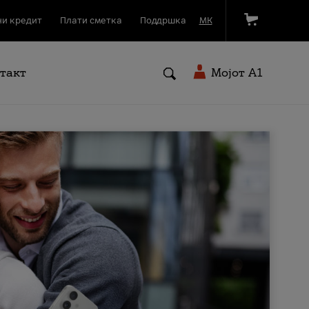
и кредит
Плати сметка
Поддршка
МК
такт
Мојот A1