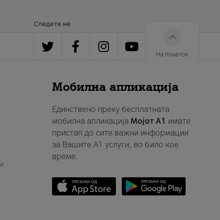
Следете нè
На почеток
Мобилна апликација
Единствено преку бесплатната
мобилна апликација
Мојот A1
имате
пристап до сите важни информации
за Вашите A1 услуги, во било кое
време.
и