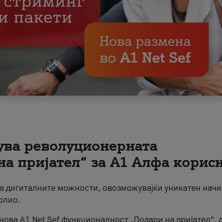
вува револуционерната
на пријател“ за А1 Алфа корис
на дигиталните можности, овозможувајќи уникатен начи
олио.
нова A1 Net Sef функционалност „Подари на пријател“, 