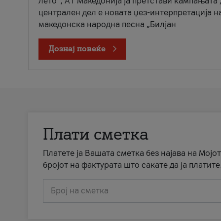
лето“, А1 Македонија ја претстави кампањата 
централен дел е новата џез-интерпретација н
македонска народна песна „Билјан
Дознај повеќе
Плати сметка
Платете ја Вашата сметка без најава на Мојот
бројот на фактурата што сакате да ја платите
Број на сметка