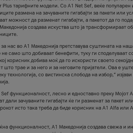
r Plus тарифните модели. Со A1 Net Sef, веќе популарен 
ците размена на зачуваните гигабајти за пакети или ус
ат можност да разменат гигабајти, а пакетот да го пода
1 Македонија создава искуства што ја трансформираат о
сниците.
 за нас во А1 Македонија претставува суштината на наш
 не само што добиваат бенефити, туку ги споделуваат с
екој корисник добива моќ да го искористи своето секојд
 што трае и за него и за неговите пријатели. Ова е ушт
еку технологија, со вистинска слобода на избор,“ изјави
ија.
 Sef функционалност, лесно и едноставно преку Мојот 
т дали зачуваните гигабајти ќе ги разменат за пакет ил
рокот исто така треба да биде корисник на А1 Alfa или A
оќна функционалност, А1 Македонија создава свежа и и