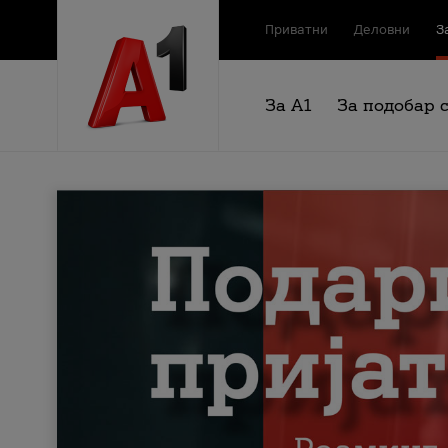
Приватни
Деловни
З
За А1
За подобар 