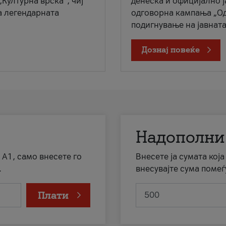
„Културна врска“, чиј
денеска и официјално 
а легендарната
одговорна кампања „Од
подигнување на јавната 
Дознај повеќе
Надополни
 А1, само внесете го
Внесете ја сумата кој
.
внесувајте сума помеѓ
Плати