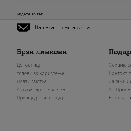
Бидете во тек
Брзи линкови
Подд
Ценовници
Секција 
Услови за користење
Контакт 
Плати сметка
Закажи б
Активирајте Е-сметка
A1 Прода
Припејд регистрација
Контакт 