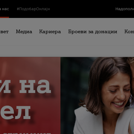
а нас
#ПодобарОнлајн
Надополн
свет
Медиа
Кариера
Броеви за донации
Кон