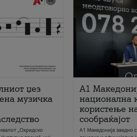
лниот џез
A1 Македони
мена музичка
национална 
користење на
аследство
сообраќајот
ивалот „Охридско
A1 Македонија заедно 