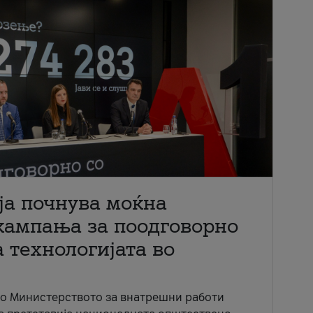
ја почнува моќна
кампања за поодговорно
 технологијата во
со Министерството за внатрешни работи