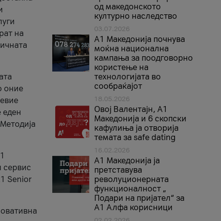
од македонското
и
културно наследство
луги
03.07.2026
рат на
A1 Македонија почнува
бичната
моќна национална
кампања за поодговорно
користење на
ата
технологијата во
сообраќајот
о оние
18.05.2026
невие
Овој Валентајн, A1
е еден
Македонија и 6 скопски
 Методија
кафулиња ја отворија
темата за safe dating
16.02.2026
А1
А1 Македонија ја
и сервис
претставува
1 Senior
револуционерната
функционалност „
Подари на пријател“ за
А1 Алфа корисници
новативна
02.02.2026