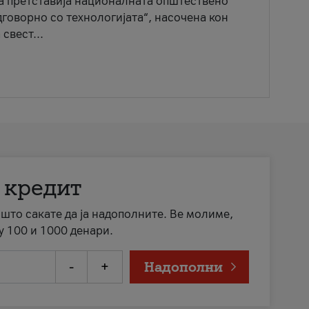
ја претставија националната општествено
говорно со технологијата“, насочена кон
свест...
 кредит
а што сакате да ја надополните. Ве молиме,
у 100 и 1000 денари.
-
+
Надополни