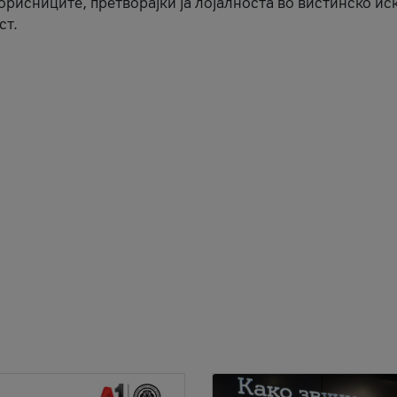
корисниците, претворајќи ја лојалноста во вистинско ис
ст.