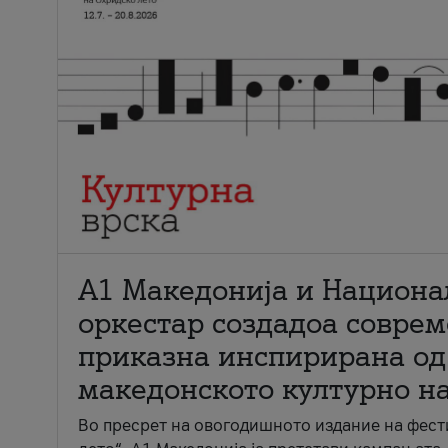
А1 Македонија и Национа
оркестар создадоа совре
приказна инспирирана од
македонското културно н
Во пресрет на овогодишното издание на фест