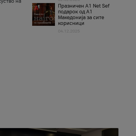
куство на
Празничен A1 Net Sеf
подарок од А1
Македонија за сите
корисници
04.12.2025