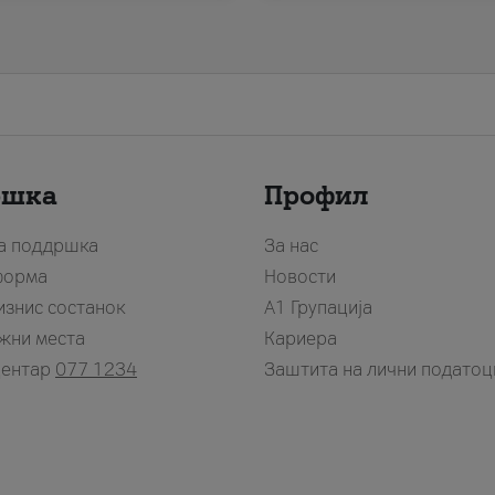
ршка
Профил
за поддршка
За нас
форма
Новости
изнис состанок
А1 Групација
жни места
Кариера
центар
077 1234
Заштита на лични податоц