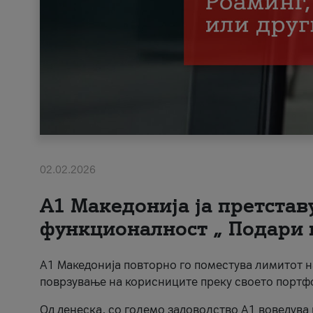
02.02.2026
А1 Македонија ја претста
функционалност „ Подари 
А1 Македонија повторно го поместува лимитот 
поврзување на корисниците преку своето портф
Од денеска, со големо задоволство А1 воведува 