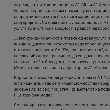
за резидентните корисници на А1 Alfa и A1 Senio
уникатен производ кој им овозможува на корисни
според нивните потреби, отсега корисниците има
свој пријател. Со оваа нова функционалност, А
услуга во вистинска вредност и радост кај кори
„Оваа функционалност е повеќе од нова услуга и
визија за дигитален екосистем каде корисниците
што им се најважни. Со “Подари на пријател”, с
пофлексибилно и креативно, да создаде вредност
доказ дека А1 е бренд што ги поврзува луѓето пр
Мирчев, главен извршен директор на А1 Македон
Корисниците можат да ја користат новата А1 Net
апликацијата, каде сега имаат можност да избера
за себе или за свој пријател. Примателот на пода
Plus тарифен модел.
Со лансирањето на оваа нова, едноставна но м