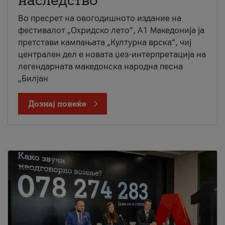
наследство
Во пресрет на овогодишното издание на
фестивалот „Охридско лето“, А1 Македонија ја
претстави кампањата „Културна врска“, чиј
централен дел е новата џез-интерпретација на
легендарната македонска народна песна
„Билјан
Дознај повеќе