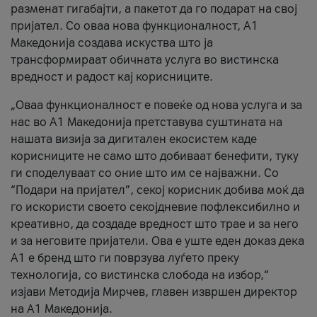
разменат гигабајти, а пакетот да го подарат на свој
пријател. Со оваа нова функционалност, А1
Македонија создава искуства што ја
трансформираат обичната услуга во вистинска
вредност и радост кај корисниците.
„Оваа функционалност е повеќе од нова услуга и за
нас во А1 Македонија претставува суштината на
нашата визија за дигитален екосистем каде
корисниците не само што добиваат бенефити, туку
ги споделуваат со оние што им се најважни. Со
“Подари на пријател”, секој корисник добива моќ да
го искористи своето секојдневие пофлексибилно и
креативно, да создаде вредност што трае и за него
и за неговите пријатели. Ова е уште еден доказ дека
А1 е бренд што ги поврзува луѓето преку
технологија, со вистинска слобода на избор,“
изјави Методија Мирчев, главен извршен директор
на А1 Македонија.