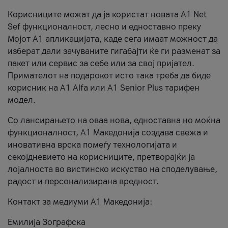
Корисниците можат да ја користат новата А1 Net
Sef функционалност, лесно и едноставно преку
Мојот А1 апликацијата, каде сега имаат можност да
изберат дали зачуваните гигабајти ќе ги разменат за
пакет или сервис за себе или за свој пријател.
Примателот на подарокот исто така треба да биде
корисник на А1 Alfa или A1 Senior Plus тарифен
модел.
Со лансирањето на оваа нова, едноставна но моќна
функционалност, А1 Македонија создава свежа и
иновативна врска помеѓу технологијата и
секојдневието на корисниците, претворајќи ја
лојалноста во вистинско искуство на споделување,
радост и персонализирана вредност.
Контакт за медиуми А1 Македонија:
Емилија Зографска