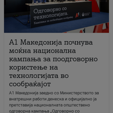
A1 Македонија почнува
моќна национална
кампања за поодговорно
користење на
технологијата во
сообраќајот
A1 Македонија заедно со Министерството за
внатрешни работи денеска и официјално ја
претставија националната општествено
одговорна кампања „Одговорно со