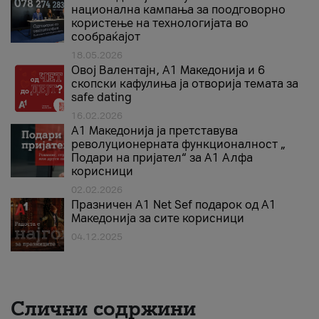
национална кампања за поодговорно
користење на технологијата во
сообраќајот
18.05.2026
Овој Валентајн, A1 Македонија и 6
скопски кафулиња ја отворија темата за
safe dating
16.02.2026
А1 Македонија ја претставува
револуционерната функционалност „
Подари на пријател“ за А1 Алфа
корисници
02.02.2026
Празничен A1 Net Sеf подарок од А1
Македонија за сите корисници
04.12.2025
Слични содржини