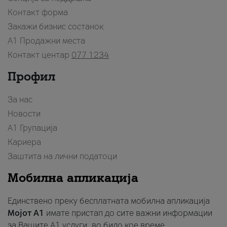
Контакт форма
Закажи бизнис состанок
A1 Продажни места
Контакт центар
077 1234
Профил
За нас
Новости
А1 Групација
Кариера
Заштита на лични податоци
Мобилна апликација
Единствено преку бесплатната мобилна апликација
Мојот A1
имате пристап до сите важни информации
за Вашите A1 услуги, во било кое време.