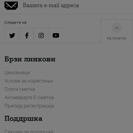
Следете нè
На почеток
Брзи линкови
Ценовници
Услови за користење
Плати сметка
Активирајте Е-сметка
Припејд регистрација
Поддршка
Секција за поддршка