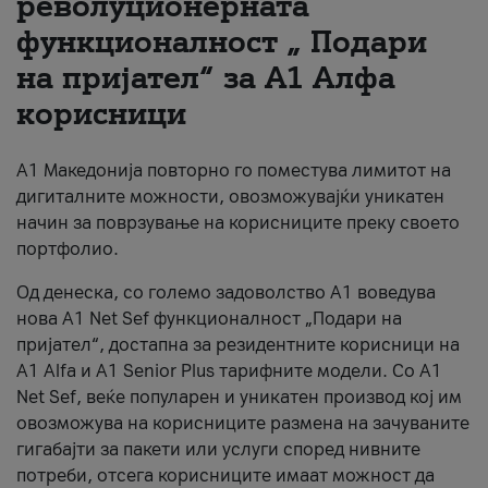
револуционерната
функционалност „ Подари
За нас
на пријател“ за А1 Алфа
#ПодобарОнлајн
корисници
А1 Македонија повторно го поместува лимитот на
дигиталните можности, овозможувајќи уникатен
начин за поврзување на корисниците преку своето
портфолио.
Од денеска, со големо задоволство А1 воведува
нова A1 Net Sef функционалност „Подари на
пријател“, достапна за резидентните корисници на
А1 Alfa и A1 Senior Plus тарифните модели. Со A1
Net Sef, веќе популарен и уникатен производ кој им
овозможува на корисниците размена на зачуваните
гигабајти за пакети или услуги според нивните
потреби, отсега корисниците имаат можност да