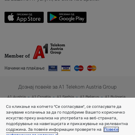
Member of
Начини на плаќање
Дознај повеќе за A1 Telekom Austria Group
A1 Austria
A1 Croatia
A1 Serbia
A1 Belarus
A1 Bulgaria
A1 Slovenia
A1 Digital
Со кликање на копчето "Се согласувам", се согласувате да
зачуваме колачиња за да го подобриме Вашето корисничко
искуство преку анализа на употребата на веб-страната,
подобрување на навигацијата и прикажување на релевантна
содржина. За повеќе информации проверете на
Повеќе