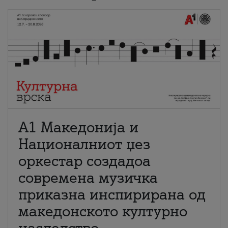
А1 Македонија и
Националниот џез
оркестар создадоа
современа музичка
приказна инспирирана од
македонското културно