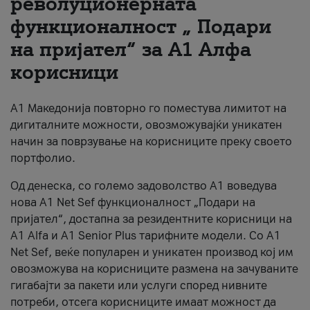
револуционерната
функционалност „ Подари
За нас
на пријател“ за А1 Алфа
#ПодобарОнлајн
корисници
А1 Македонија повторно го поместува лимитот на
дигиталните можности, овозможувајќи уникатен
начин за поврзување на корисниците преку своето
портфолио.
Од денеска, со големо задоволство А1 воведува
нова A1 Net Sef функционалност „Подари на
пријател“, достапна за резидентните корисници на
А1 Alfa и A1 Senior Plus тарифните модели. Со A1
Net Sef, веќе популарен и уникатен производ кој им
овозможува на корисниците размена на зачуваните
гигабајти за пакети или услуги според нивните
потреби, отсега корисниците имаат можност да