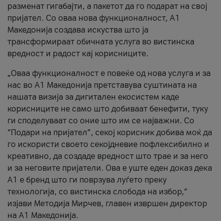
разменат гигабајти, а пакетот да го подарат на свој
пријател. Со оваа нова функционалност, А1
Македонија создава искуства што ја
трансформираат обичната услуга во вистинска
вредност и радост кај корисниците.
„Оваа функционалност е повеќе од нова услуга и за
нас во А1 Македонија претставува суштината на
нашата визија за дигитален екосистем каде
корисниците не само што добиваат бенефити, туку
ги споделуваат со оние што им се најважни. Со
“Подари на пријател”, секој корисник добива моќ да
го искористи своето секојдневие пофлексибилно и
креативно, да создаде вредност што трае и за него
и за неговите пријатели. Ова е уште еден доказ дека
А1 е бренд што ги поврзува луѓето преку
технологија, со вистинска слобода на избор,“
изјави Методија Мирчев, главен извршен директор
на А1 Македонија.