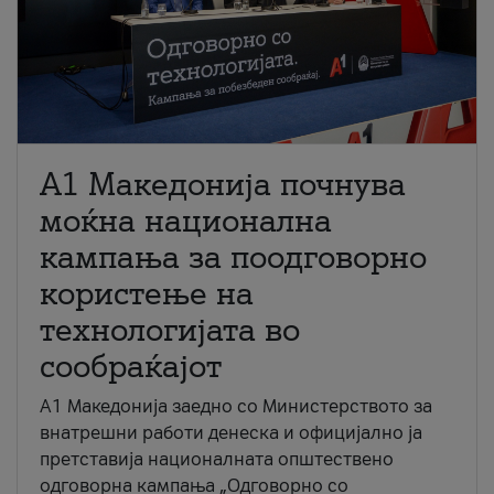
A1 Македонија почнува
моќна национална
кампања за поодговорно
користење на
технологијата во
сообраќајот
A1 Македонија заедно со Министерството за
внатрешни работи денеска и официјално ја
претставија националната општествено
одговорна кампања „Одговорно со