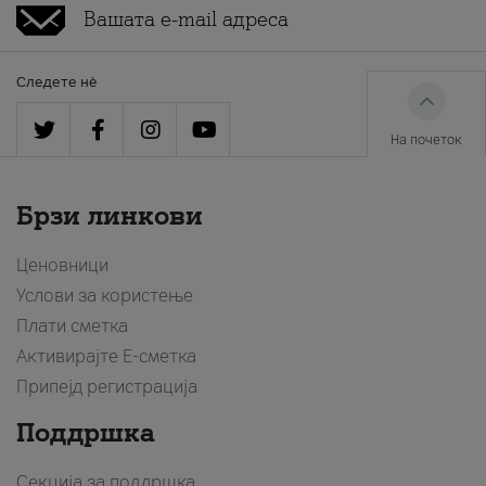
Следете нè
На почеток
Брзи линкови
Ценовници
Услови за користење
Плати сметка
Активирајте Е-сметка
Припејд регистрација
Поддршка
Секција за поддршка