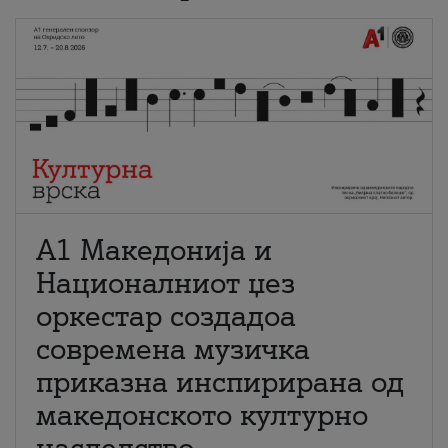
А1 Македонија и
Националниот џез
оркестар создадоа
современа музичка
приказна инспирирана од
македонското културно