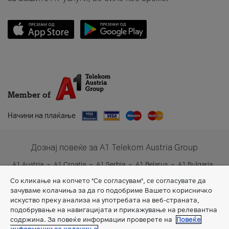
Member of
Начини на плаќање
Дознај повеќе за A1 Telekom Austria Group
A1 Austria
A1 Croatia
A1 Serbia
A1 Belarus
A1 Bulgaria
A1 Slovenia
A1 Digital
Со кликање на копчето "Се согласувам", се согласувате да
зачуваме колачиња за да го подобриме Вашето корисничко
искуство преку анализа на употребата на веб-страната,
подобрување на навигацијата и прикажување на релевантна
содржина. За повеќе информации проверете на
Повеќе