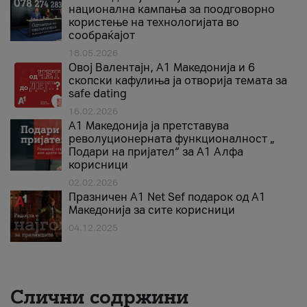
национална кампања за поодговорно
користење на технологијата во
сообраќајот
18.05.2026
Овој Валентајн, A1 Македонија и 6
скопски кафулиња ја отворија темата за
safe dating
16.02.2026
А1 Македонија ја претставува
револуционерната функционалност „
Подари на пријател“ за А1 Алфа
корисници
02.02.2026
Празничен A1 Net Sеf подарок од А1
Македонија за сите корисници
04.12.2025
Слични содржини