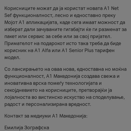
Корисниците можат да ја користат новата А1 Net
Sef функционалност, лесно и едноставно преку
Мојот А1 апликацијата, каде сега имаат можност да
изберат дали зачуваните гигабајти ќе ги разменат за
пакет или сервис за себе или за свој пријател.
Примателот на подарокот исто така треба да биде
корисник на А1 Alfa или A1 Senior Plus тарифен
модел.
Со лансирањето на оваа нова, едноставна но моќна
функционалност, А1 Македонија создава свежа и
иновативна врска помеѓу технологијата и
секојдневието на корисниците, претворајќи ја
лојалноста во вистинско искуство на споделување,
радост и персонализирана вредност.
Контакт за медиуми А1 Македонија:
Емилија Зографска