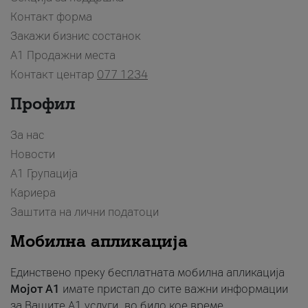
Контакт форма
Закажи бизнис состанок
A1 Продажни места
Контакт центар
077 1234
Профил
За нас
Новости
А1 Групација
Кариера
Заштита на лични податоци
Мобилна апликација
Единствено преку бесплатната мобилна апликација
Мојот A1
имате пристап до сите важни информации
за Вашите A1 услуги, во било кое време.