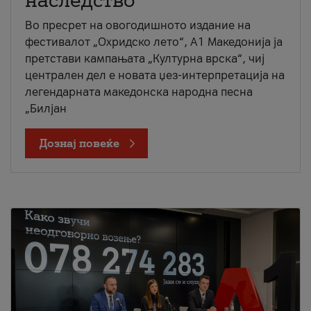
наследство
Во пресрет на овогодишното издание на
фестивалот „Охридско лето“, А1 Македонија ја
претстави кампањата „Културна врска“, чиј
централен дел е новата џез-интерпретација на
легендарната македонска народна песна
„Билјан
Дознај повеќе