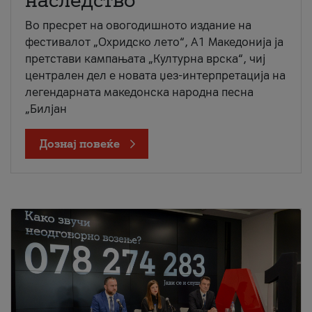
наследство
Во пресрет на овогодишното издание на
фестивалот „Охридско лето“, А1 Македонија ја
претстави кампањата „Културна врска“, чиј
централен дел е новата џез-интерпретација на
легендарната македонска народна песна
„Билјан
Дознај повеќе