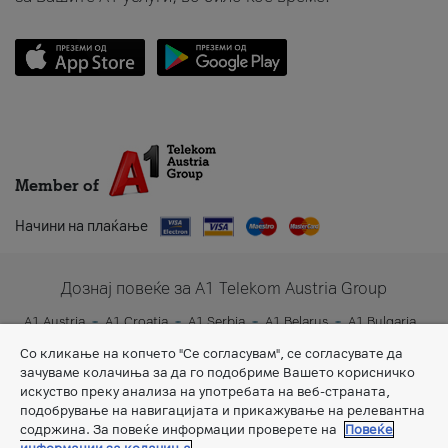
Member of
Начини на плаќање
Дознај повеќе за A1 Telekom Austria Group
A1 Austria
A1 Croatia
A1 Serbia
A1 Belarus
A1 Bulgaria
A1 Slovenia
A1 Digital
Со кликање на копчето "Се согласувам", се согласувате да
зачуваме колачиња за да го подобриме Вашето корисничко
искуство преку анализа на употребата на веб-страната,
подобрување на навигацијата и прикажување на релевантна
содржина. За повеќе информации проверете на
Повеќе