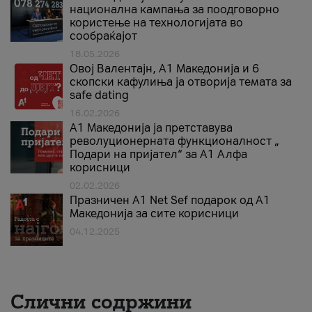
национална кампања за поодговорно
користење на технологијата во
сообраќајот
18.05.2026
Овој Валентајн, A1 Македонија и 6
скопски кафулиња ја отворија темата за
safe dating
16.02.2026
А1 Македонија ја претставува
револуционерната функционалност „
Подари на пријател“ за А1 Алфа
корисници
02.02.2026
Празничен A1 Net Sеf подарок од А1
Македонија за сите корисници
04.12.2025
Слични содржини