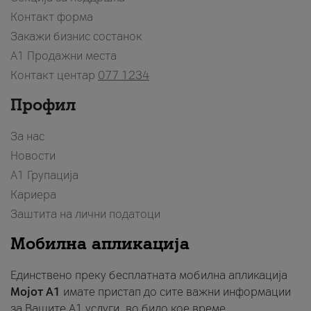
Контакт форма
Закажи бизнис состанок
A1 Продажни места
Контакт центар
077 1234
Профил
За нас
Новости
А1 Групација
Кариера
Заштита на лични податоци
Мобилна апликација
Единствено преку бесплатната мобилна апликација
Мојот A1
имате пристап до сите важни информации
за Вашите A1 услуги, во било кое време.