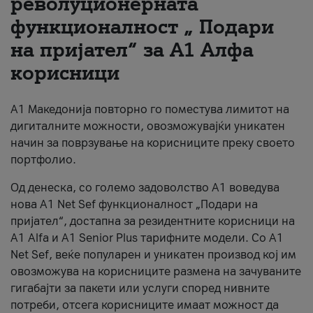
револуционерната
функционалност „ Подари
За нас
на пријател“ за А1 Алфа
#ПодобарОнлајн
корисници
А1 Македонија повторно го поместува лимитот на
дигиталните можности, овозможувајќи уникатен
начин за поврзување на корисниците преку своето
портфолио.
Од денеска, со големо задоволство А1 воведува
нова A1 Net Sef функционалност „Подари на
пријател“, достапна за резидентните корисници на
А1 Alfa и A1 Senior Plus тарифните модели. Со A1
Net Sef, веќе популарен и уникатен производ кој им
овозможува на корисниците размена на зачуваните
гигабајти за пакети или услуги според нивните
потреби, отсега корисниците имаат можност да