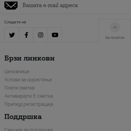
Следете нè
На почеток
Брзи линкови
Ценовници
Услови за користење
Плати сметка
Активирајте Е-сметка
Припејд регистрација
Поддршка
Секција за поддршка