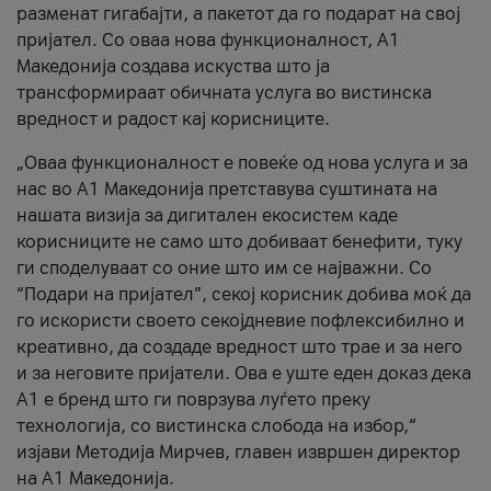
разменат гигабајти, а пакетот да го подарат на свој
пријател. Со оваа нова функционалност, А1
Македонија создава искуства што ја
трансформираат обичната услуга во вистинска
вредност и радост кај корисниците.
„Оваа функционалност е повеќе од нова услуга и за
нас во А1 Македонија претставува суштината на
нашата визија за дигитален екосистем каде
корисниците не само што добиваат бенефити, туку
ги споделуваат со оние што им се најважни. Со
“Подари на пријател”, секој корисник добива моќ да
го искористи своето секојдневие пофлексибилно и
креативно, да создаде вредност што трае и за него
и за неговите пријатели. Ова е уште еден доказ дека
А1 е бренд што ги поврзува луѓето преку
технологија, со вистинска слобода на избор,“
изјави Методија Мирчев, главен извршен директор
на А1 Македонија.