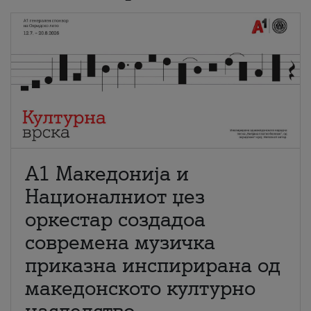
А1 Македонија и
Националниот џез
оркестар создадоа
современа музичка
приказна инспирирана од
македонското културно