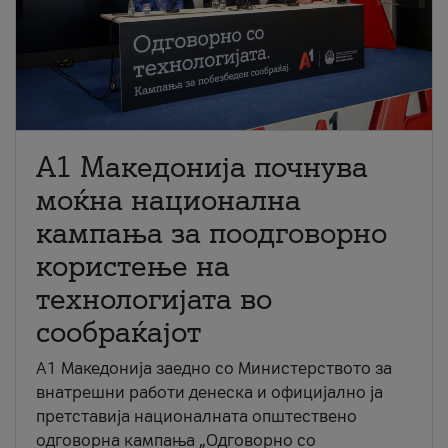
A1 Македонија почнува
моќна национална
кампања за поодговорно
користење на
технологијата во
сообраќајот
A1 Македонија заедно со Министерството за
внатрешни работи денеска и официјално ја
претставија националната општествено
одговорна кампања „Одговорно со