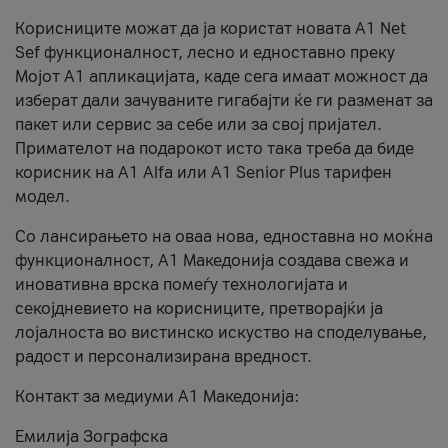
Корисниците можат да ја користат новата А1 Net
Sef функционалност, лесно и едноставно преку
Мојот А1 апликацијата, каде сега имаат можност да
изберат дали зачуваните гигабајти ќе ги разменат за
пакет или сервис за себе или за свој пријател.
Примателот на подарокот исто така треба да биде
корисник на А1 Alfa или A1 Senior Plus тарифен
модел.
Со лансирањето на оваа нова, едноставна но моќна
функционалност, А1 Македонија создава свежа и
иновативна врска помеѓу технологијата и
секојдневието на корисниците, претворајќи ја
лојалноста во вистинско искуство на споделување,
радост и персонализирана вредност.
Контакт за медиуми А1 Македонија:
Емилија Зографска