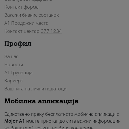
Контакт форма
Закажи бизнис состанок
A1 Продажни места
Контакт центар
077 1234
Профил
За нас
Новости
А1 Групација
Кариера
Заштита на лични податоци
Мобилна апликација
Единствено преку бесплатната мобилна апликација
Мојот A1
имате пристап до сите важни информации
за Вашите A1 услуги, во било кое време.