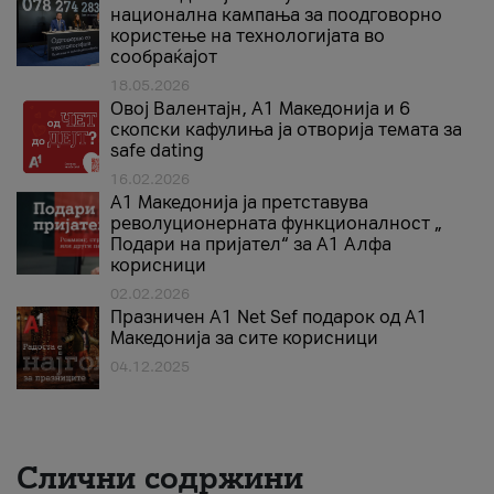
национална кампања за поодговорно
користење на технологијата во
сообраќајот
18.05.2026
Овој Валентајн, A1 Македонија и 6
скопски кафулиња ја отворија темата за
safe dating
16.02.2026
А1 Македонија ја претставува
револуционерната функционалност „
Подари на пријател“ за А1 Алфа
корисници
02.02.2026
Празничен A1 Net Sеf подарок од А1
Македонија за сите корисници
04.12.2025
Слични содржини