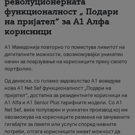
револуционерната
функционалност „ Подари
За нас
на пријател“ за А1 Алфа
#ПодобарОнлајн
корисници
А1 Македонија повторно го поместува лимитот на
дигиталните можности, овозможувајќи уникатен
начин за поврзување на корисниците преку своето
портфолио.
Од денеска, со големо задоволство А1 воведува
нова A1 Net Sef функционалност „Подари на
пријател“, достапна за резидентните корисници на
А1 Alfa и A1 Senior Plus тарифните модели. Со A1
Net Sef, веќе популарен и уникатен производ кој им
овозможува на корисниците размена на зачуваните
гигабајти за пакети или услуги според нивните
потреби, отсега корисниците имаат можност да