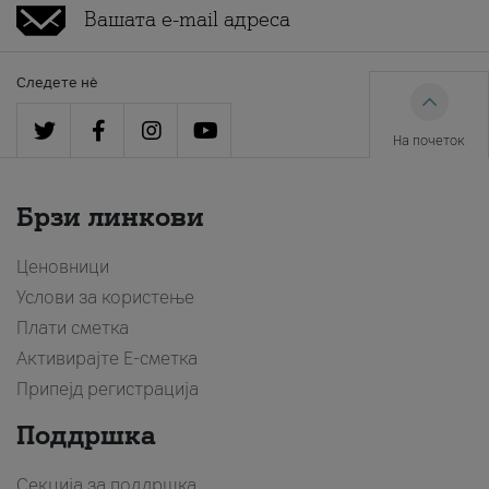
Следете нè
На почеток
Брзи линкови
Ценовници
Услови за користење
Плати сметка
Активирајте Е-сметка
Припејд регистрација
Поддршка
Секција за поддршка