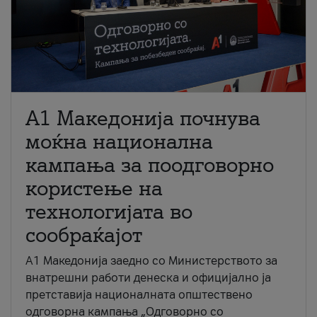
A1 Македонија почнува
моќна национална
кампања за поодговорно
користење на
технологијата во
сообраќајот
A1 Македонија заедно со Министерството за
внатрешни работи денеска и официјално ја
претставија националната општествено
одговорна кампања „Одговорно со