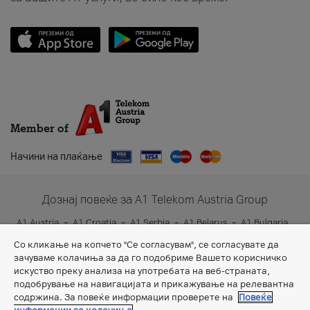
Member of
Начини на плаќање
Дознај повеќе за A1 Telekom Austria Group
A1 Austria
A1 Croatia
A1 Serbia
A1 Belarus
A1 Bulgaria
A1 Slovenia
A1 Digital
Со кликање на копчето "Се согласувам", се согласувате да
зачуваме колачиња за да го подобриме Вашето корисничко
искуство преку анализа на употребата на веб-страната,
подобрување на навигацијата и прикажување на релевантна
содржина. За повеќе информации проверете на
Повеќе