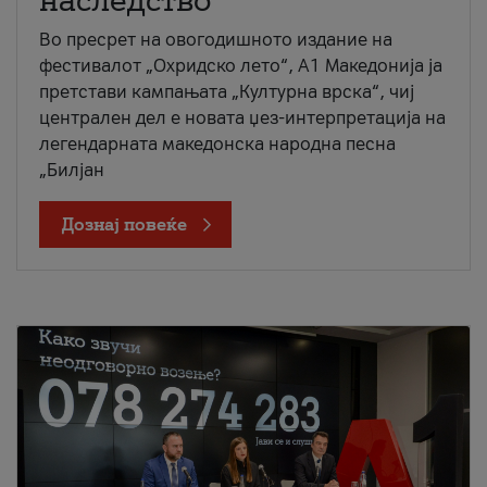
наследство
Во пресрет на овогодишното издание на
фестивалот „Охридско лето“, А1 Македонија ја
претстави кампањата „Културна врска“, чиј
централен дел е новата џез-интерпретација на
легендарната македонска народна песна
„Билјан
Дознај повеќе