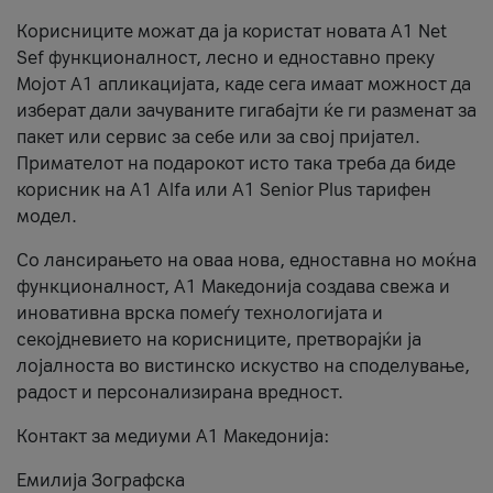
Корисниците можат да ја користат новата А1 Net
Sef функционалност, лесно и едноставно преку
Мојот А1 апликацијата, каде сега имаат можност да
изберат дали зачуваните гигабајти ќе ги разменат за
пакет или сервис за себе или за свој пријател.
Примателот на подарокот исто така треба да биде
корисник на А1 Alfa или A1 Senior Plus тарифен
модел.
Со лансирањето на оваа нова, едноставна но моќна
функционалност, А1 Македонија создава свежа и
иновативна врска помеѓу технологијата и
секојдневието на корисниците, претворајќи ја
лојалноста во вистинско искуство на споделување,
радост и персонализирана вредност.
Контакт за медиуми А1 Македонија:
Емилија Зографска