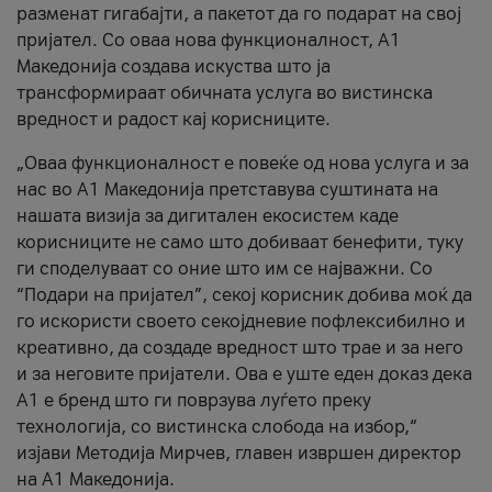
разменат гигабајти, а пакетот да го подарат на свој
пријател. Со оваа нова функционалност, А1
Македонија создава искуства што ја
трансформираат обичната услуга во вистинска
вредност и радост кај корисниците.
„Оваа функционалност е повеќе од нова услуга и за
нас во А1 Македонија претставува суштината на
нашата визија за дигитален екосистем каде
корисниците не само што добиваат бенефити, туку
ги споделуваат со оние што им се најважни. Со
“Подари на пријател”, секој корисник добива моќ да
го искористи своето секојдневие пофлексибилно и
креативно, да создаде вредност што трае и за него
и за неговите пријатели. Ова е уште еден доказ дека
А1 е бренд што ги поврзува луѓето преку
технологија, со вистинска слобода на избор,“
изјави Методија Мирчев, главен извршен директор
на А1 Македонија.