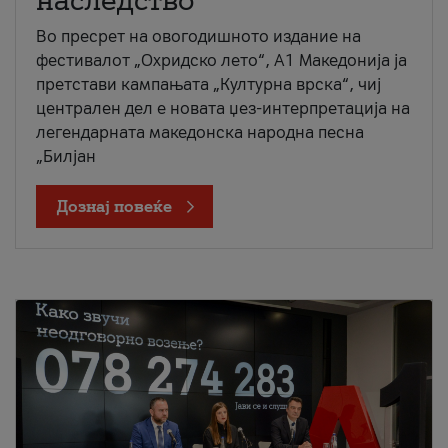
наследство
Во пресрет на овогодишното издание на
фестивалот „Охридско лето“, А1 Македонија ја
претстави кампањата „Културна врска“, чиј
централен дел е новата џез-интерпретација на
легендарната македонска народна песна
„Билјан
Дознај повеќе