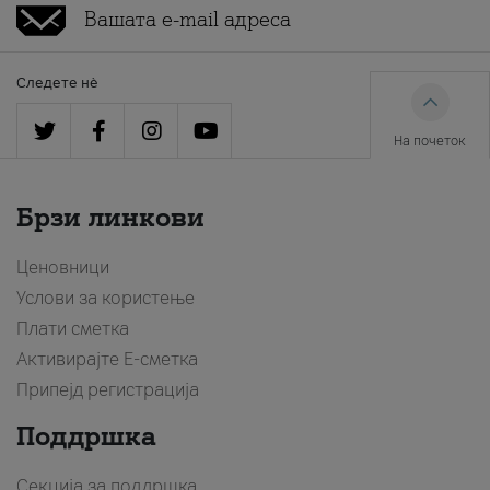
Следете нè
На почеток
Брзи линкови
Ценовници
Услови за користење
Плати сметка
Активирајте Е-сметка
Припејд регистрација
Поддршка
Секција за поддршка