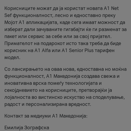
Корисниците можат да ја користат новата А1 Net
Sef функционалност, лесно и едноставно преку
Мојот А1 апликацијата, каде сега имаат можност да
изберат дали зачуваните гигабајти ќе ги разменат за
пакет или сервис за себе или за свој пријател.
Примателот на подарокот исто така треба да биде
корисник на А1 Alfa или A1 Senior Plus тарифен
модел.
Со лансирањето на оваа нова, едноставна но моќна
функционалност, А1 Македонија создава свежа и
иновативна врска помеѓу технологијата и
секојдневието на корисниците, претворајќи ја
лојалноста во вистинско искуство на споделување,
радост и персонализирана вредност.
Контакт за медиуми А1 Македонија:
Емилија Зографска