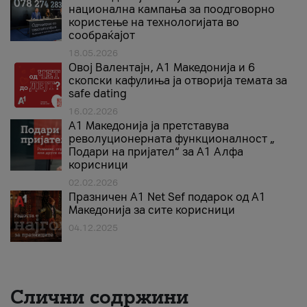
национална кампања за поодговорно
користење на технологијата во
сообраќајот
18.05.2026
Овој Валентајн, A1 Македонија и 6
скопски кафулиња ја отворија темата за
safe dating
16.02.2026
А1 Македонија ја претставува
револуционерната функционалност „
Подари на пријател“ за А1 Алфа
корисници
02.02.2026
Празничен A1 Net Sеf подарок од А1
Македонија за сите корисници
04.12.2025
Слични содржини