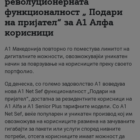
револуционерната
функционалност „ Подари
За нас
на пријател“ за А1 Алфа
#ПодобарОнлајн
корисници
А1 Македонија повторно го поместува лимитот на
дигиталните можности, овозможувајќи уникатен
начин за поврзување на корисниците преку своето
портфолио.
Од денеска, со големо задоволство А1 воведува
нова A1 Net Sef функционалност „Подари на
пријател“, достапна за резидентните корисници на
А1 Alfa и A1 Senior Plus тарифните модели. Со A1
Net Sef, веќе популарен и уникатен производ кој им
овозможува на корисниците размена на зачуваните
гигабајти за пакети или услуги според нивните
потреби, отсега корисниците имаат можност да