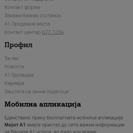
Контакт форма
Закажи бизнис состанок
A1 Продажни места
Контакт центар
077 1234
Профил
За нас
Новости
А1 Групација
Кариера
Заштита на лични податоци
Мобилна апликација
Единствено преку бесплатната мобилна апликација
Мојот A1
имате пристап до сите важни информации
за Вашите A1 услуги, во било кое време.