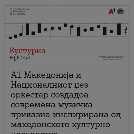
А1 Македонија и
Националниот џез
оркестар создадоа
современа музичка
приказна инспирирана од
македонското културно