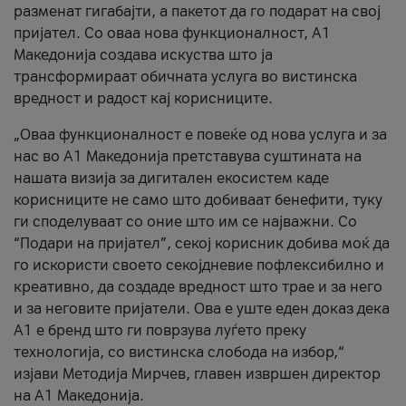
разменат гигабајти, а пакетот да го подарат на свој
пријател. Со оваа нова функционалност, А1
Македонија создава искуства што ја
трансформираат обичната услуга во вистинска
вредност и радост кај корисниците.
„Оваа функционалност е повеќе од нова услуга и за
нас во А1 Македонија претставува суштината на
нашата визија за дигитален екосистем каде
корисниците не само што добиваат бенефити, туку
ги споделуваат со оние што им се најважни. Со
“Подари на пријател”, секој корисник добива моќ да
го искористи своето секојдневие пофлексибилно и
креативно, да создаде вредност што трае и за него
и за неговите пријатели. Ова е уште еден доказ дека
А1 е бренд што ги поврзува луѓето преку
технологија, со вистинска слобода на избор,“
изјави Методија Мирчев, главен извршен директор
на А1 Македонија.