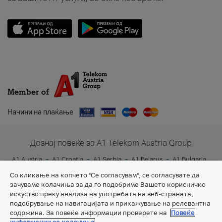
Member of
Начини на плаќање
Дознај повеќе за A1 Telekom Austria Group
A1 Austria
A1 Croatia
A1 Serbia
A1 Belarus
A1 Bulgaria
A1 Slovenia
A1 Digital
Со кликање на копчето "Се согласувам", се согласувате да
зачуваме колачиња за да го подобриме Вашето корисничко
искуство преку анализа на употребата на веб-страната,
подобрување на навигацијата и прикажување на релевантна
содржина. За повеќе информации проверете на
Повеќе