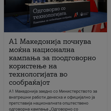
A1 Македонија почнува
моќна национална
кампања за поодговорно
користење на
технологијата во
сообраќајот
A1 Македонија заедно со Министерството за
внатрешни работи денеска и официјално ја
претставија националната општествено
одговорна кампања „Одговорно со