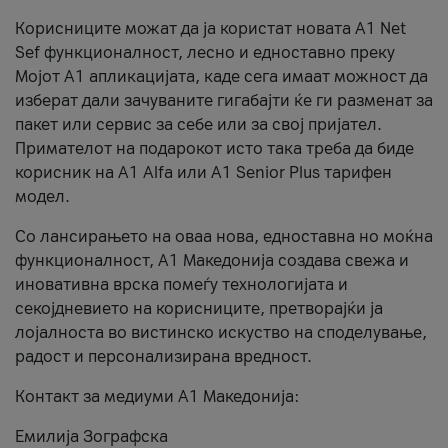
Корисниците можат да ја користат новата А1 Net
Sef функционалност, лесно и едноставно преку
Мојот А1 апликацијата, каде сега имаат можност да
изберат дали зачуваните гигабајти ќе ги разменат за
пакет или сервис за себе или за свој пријател.
Примателот на подарокот исто така треба да биде
корисник на А1 Alfa или A1 Senior Plus тарифен
модел.
Со лансирањето на оваа нова, едноставна но моќна
функционалност, А1 Македонија создава свежа и
иновативна врска помеѓу технологијата и
секојдневието на корисниците, претворајќи ја
лојалноста во вистинско искуство на споделување,
радост и персонализирана вредност.
Контакт за медиуми А1 Македонија:
Емилија Зографска