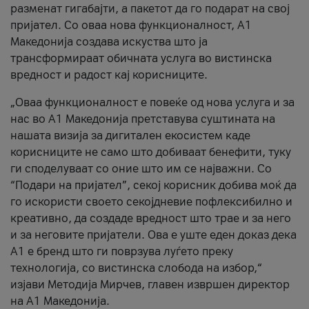
разменат гигабајти, а пакетот да го подарат на свој
пријател. Со оваа нова функционалност, А1
Македонија создава искуства што ја
трансформираат обичната услуга во вистинска
вредност и радост кај корисниците.
„Оваа функционалност е повеќе од нова услуга и за
нас во А1 Македонија претставува суштината на
нашата визија за дигитален екосистем каде
корисниците не само што добиваат бенефити, туку
ги споделуваат со оние што им се најважни. Со
“Подари на пријател”, секој корисник добива моќ да
го искористи своето секојдневие пофлексибилно и
креативно, да создаде вредност што трае и за него
и за неговите пријатели. Ова е уште еден доказ дека
А1 е бренд што ги поврзува луѓето преку
технологија, со вистинска слобода на избор,“
изјави Методија Мирчев, главен извршен директор
на А1 Македонија.