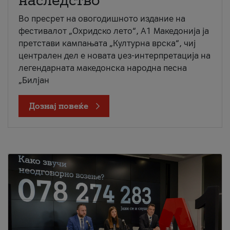
наследство
Во пресрет на овогодишното издание на
фестивалот „Охридско лето“, А1 Македонија ја
претстави кампањата „Културна врска“, чиј
централен дел е новата џез-интерпретација на
легендарната македонска народна песна
„Билјан
Дознај повеќе