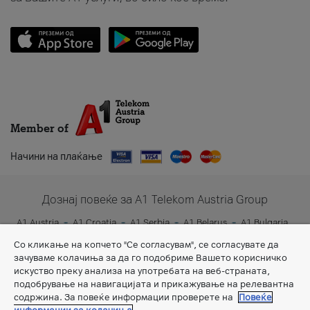
Member of
Начини на плаќање
Дознај повеќе за A1 Telekom Austria Group
A1 Austria
A1 Croatia
A1 Serbia
A1 Belarus
A1 Bulgaria
A1 Slovenia
A1 Digital
Со кликање на копчето "Се согласувам", се согласувате да
зачуваме колачиња за да го подобриме Вашето корисничко
искуство преку анализа на употребата на веб-страната,
подобрување на навигацијата и прикажување на релевантна
содржина. За повеќе информации проверете на
Повеќе