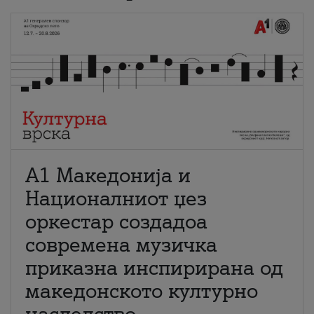
А1 Македонија и
Националниот џез
оркестар создадоа
современа музичка
приказна инспирирана од
македонското културно