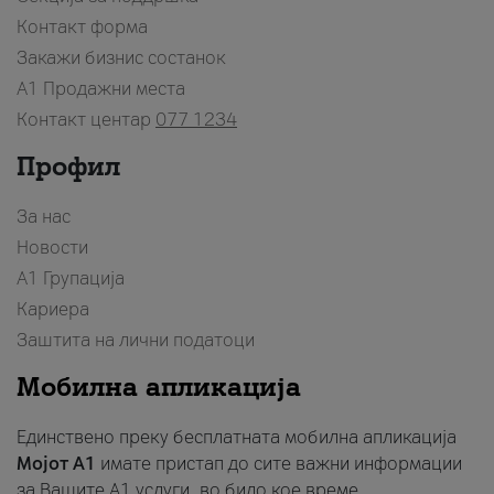
Контакт форма
Закажи бизнис состанок
A1 Продажни места
Контакт центар
077 1234
Профил
За нас
Новости
А1 Групација
Кариера
Заштита на лични податоци
Мобилна апликација
Единствено преку бесплатната мобилна апликација
Мојот A1
имате пристап до сите важни информации
за Вашите A1 услуги, во било кое време.