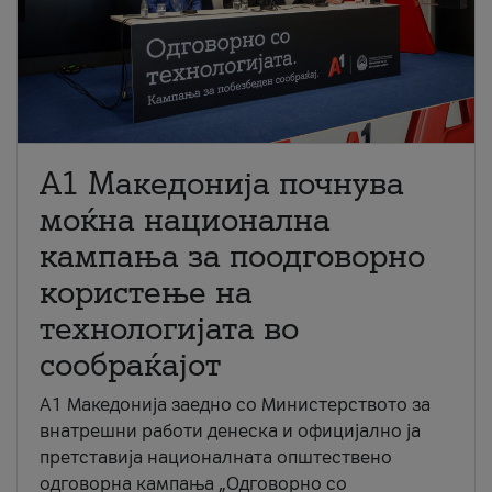
A1 Македонија почнува
моќна национална
кампања за поодговорно
користење на
технологијата во
сообраќајот
A1 Македонија заедно со Министерството за
внатрешни работи денеска и официјално ја
претставија националната општествено
одговорна кампања „Одговорно со