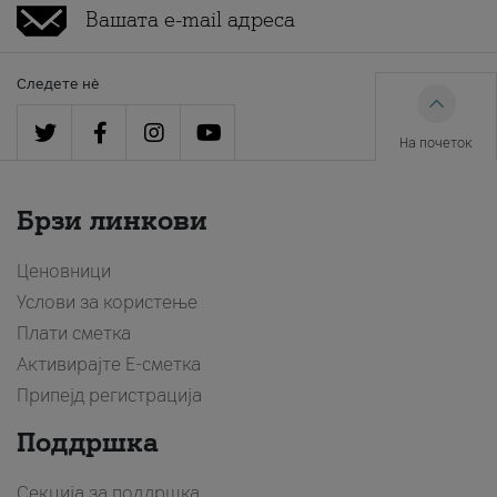
Следете нè
На почеток
Брзи линкови
Ценовници
Услови за користење
Плати сметка
Активирајте Е-сметка
Припејд регистрација
Поддршка
Секција за поддршка