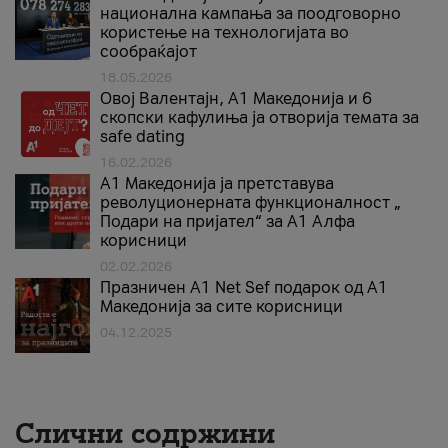
национална кампања за поодговорно
користење на технологијата во
сообраќајот
18.05.2026
Овој Валентајн, A1 Македонија и 6
скопски кафулиња ја отворија темата за
safe dating
16.02.2026
А1 Македонија ја претставува
револуционерната функционалност „
Подари на пријател“ за А1 Алфа
корисници
02.02.2026
Празничен A1 Net Sеf подарок од А1
Македонија за сите корисници
04.12.2025
Слични содржини