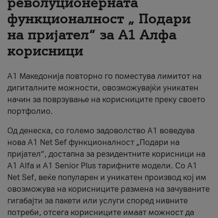
револуционерната
функционалност „ Подари
За нас
на пријател“ за А1 Алфа
#ПодобарОнлајн
корисници
А1 Македонија повторно го поместува лимитот на
дигиталните можности, овозможувајќи уникатен
начин за поврзување на корисниците преку своето
портфолио.
Од денеска, со големо задоволство А1 воведува
нова A1 Net Sef функционалност „Подари на
пријател“, достапна за резидентните корисници на
А1 Alfa и A1 Senior Plus тарифните модели. Со A1
Net Sef, веќе популарен и уникатен производ кој им
овозможува на корисниците размена на зачуваните
гигабајти за пакети или услуги според нивните
потреби, отсега корисниците имаат можност да