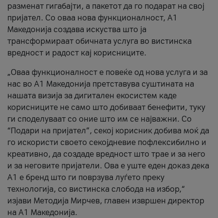
разменат гигабајти, а пакетот да го подарат на свој
пријател. Со оваа нова функционалност, А1
Македонија создава искуства што ја
трансформираат обичната услуга во вистинска
вредност и радост кај корисниците.
„Оваа функционалност е повеќе од нова услуга и за
нас во А1 Македонија претставува суштината на
нашата визија за дигитален екосистем каде
корисниците не само што добиваат бенефити, туку
ги споделуваат со оние што им се најважни. Со
“Подари на пријател”, секој корисник добива моќ да
го искористи своето секојдневие пофлексибилно и
креативно, да создаде вредност што трае и за него
и за неговите пријатели. Ова е уште еден доказ дека
А1 е бренд што ги поврзува луѓето преку
технологија, со вистинска слобода на избор,“
изјави Методија Мирчев, главен извршен директор
на А1 Македонија.