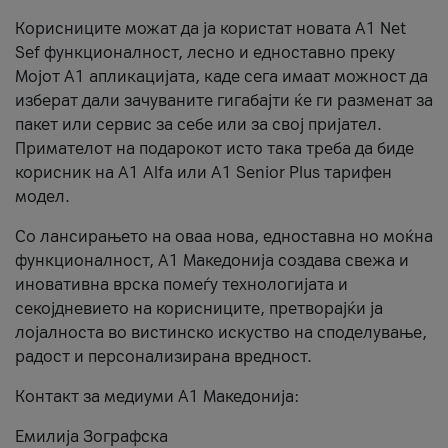
Корисниците можат да ја користат новата А1 Net
Sef функционалност, лесно и едноставно преку
Мојот А1 апликацијата, каде сега имаат можност да
изберат дали зачуваните гигабајти ќе ги разменат за
пакет или сервис за себе или за свој пријател.
Примателот на подарокот исто така треба да биде
корисник на А1 Alfa или A1 Senior Plus тарифен
модел.
Со лансирањето на оваа нова, едноставна но моќна
функционалност, А1 Македонија создава свежа и
иновативна врска помеѓу технологијата и
секојдневието на корисниците, претворајќи ја
лојалноста во вистинско искуство на споделување,
радост и персонализирана вредност.
Контакт за медиуми А1 Македонија:
Емилија Зографска