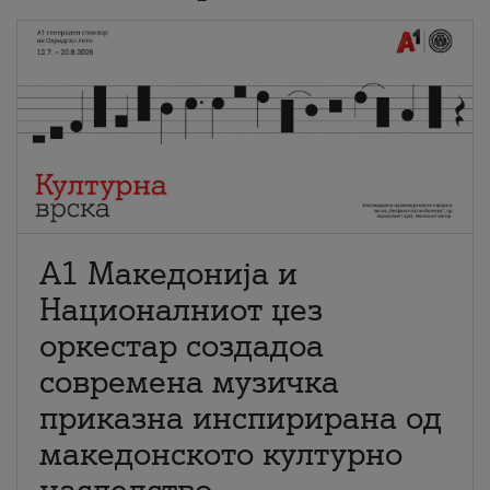
А1 Македонија и
Националниот џез
оркестар создадоа
современа музичка
приказна инспирирана од
македонското културно