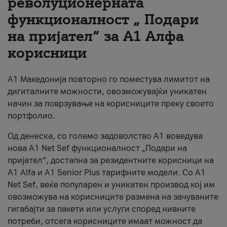
револуционерната
функционалност „ Подари
За нас
на пријател“ за А1 Алфа
#ПодобарОнлајн
корисници
А1 Македонија повторно го поместува лимитот на
дигиталните можности, овозможувајќи уникатен
начин за поврзување на корисниците преку своето
портфолио.
Од денеска, со големо задоволство А1 воведува
нова A1 Net Sef функционалност „Подари на
пријател“, достапна за резидентните корисници на
А1 Alfa и A1 Senior Plus тарифните модели. Со A1
Net Sef, веќе популарен и уникатен производ кој им
овозможува на корисниците размена на зачуваните
гигабајти за пакети или услуги според нивните
потреби, отсега корисниците имаат можност да