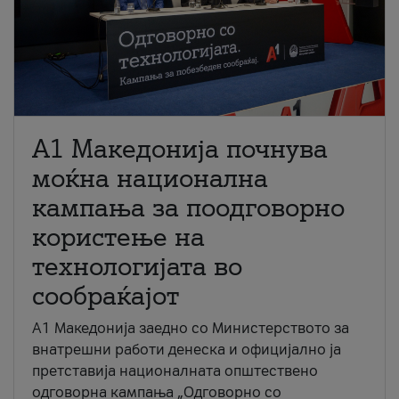
A1 Македонија почнува
моќна национална
кампања за поодговорно
користење на
технологијата во
сообраќајот
A1 Македонија заедно со Министерството за
внатрешни работи денеска и официјално ја
претставија националната општествено
одговорна кампања „Одговорно со