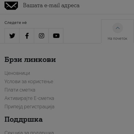
Следете нè
На почеток
Брзи линкови
Ценовници
Услови за користење
Плати сметка
Активирајте Е-сметка
Припејд регистрација
Поддршка
Секција за поддршка