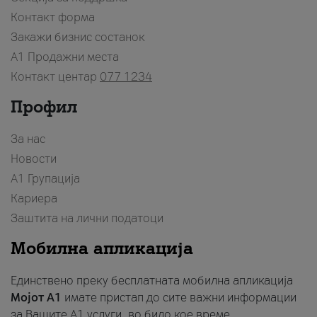
Контакт форма
Закажи бизнис состанок
A1 Продажни места
Контакт центар
077 1234
Профил
За нас
Новости
А1 Групација
Кариера
Заштита на лични податоци
Мобилна апликација
Единствено преку бесплатната мобилна апликација
Мојот A1
имате пристап до сите важни информации
за Вашите A1 услуги, во било кое време.