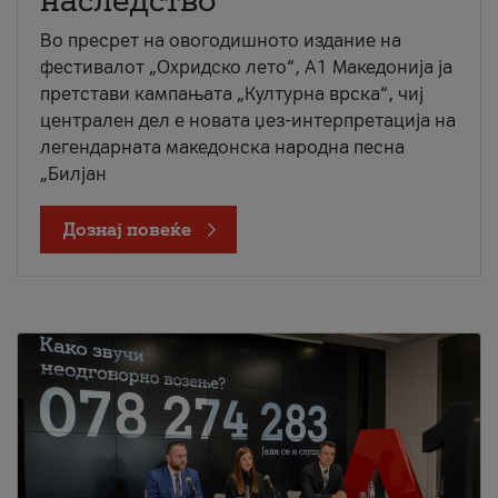
наследство
Во пресрет на овогодишното издание на
фестивалот „Охридско лето“, А1 Македонија ја
претстави кампањата „Културна врска“, чиј
централен дел е новата џез-интерпретација на
легендарната македонска народна песна
„Билјан
Дознај повеќе