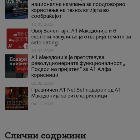
национална кампања за поодговорно
користење на технологијата во
сообраќајот
18.05.2026
Овој Валентајн, A1 Македонија и 6
скопски кафулиња ја отворија темата за
safe dating
16.02.2026
А1 Македонија ја претставува
револуционерната функционалност „
Подари на пријател“ за А1 Алфа
корисници
02.02.2026
Празничен A1 Net Sеf подарок од А1
Македонија за сите корисници
04.12.2025
Слични содржини