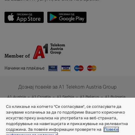
Member of
Начини на плаќање
Дознај повеќе за A1 Telekom Austria Group
A1 Austria
A1 Croatia
A1 Serbia
A1 Belarus
A1 Bulgaria
A1 Slovenia
A1 Digital
Со кликање на копчето "Се согласувам", се согласувате да
зачуваме колачиња за да го подобриме Вашето корисничко
искуство преку анализа на употребата на веб-страната,
подобрување на навигацијата и прикажување на релевантна
содржина. За повеќе информации проверете на
Повеќе