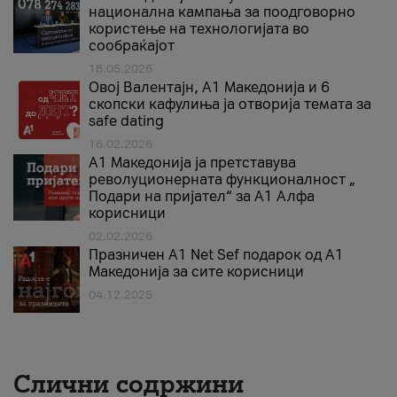
национална кампања за поодговорно
користење на технологијата во
сообраќајот
18.05.2026
Овој Валентајн, A1 Македонија и 6
скопски кафулиња ја отворија темата за
safe dating
16.02.2026
А1 Македонија ја претставува
револуционерната функционалност „
Подари на пријател“ за А1 Алфа
корисници
02.02.2026
Празничен A1 Net Sеf подарок од А1
Македонија за сите корисници
04.12.2025
Слични содржини