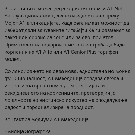
Корисниците можат да ја користат новата А1 Net
Sef функционалност, лесно и едноставно преку
Мојот А1 апликацијата, каде сега имаат можност да
изберат дали зачуваните гигабајти ќе ги разменат за
пакет или сервис за себе или за свој пријател.
Примателот на подарокот исто така треба да биде
корисник на А1 Alfa или A1 Senior Plus тарифен
модел.
Со лансирањето на оваа нова, едноставна но моќна
функционалност, А1 Македонија создава свежа и
иновативна врска помеѓу технологијата и
секојдневието на корисниците, претворајќи ја
лојалноста во вистинско искуство на споделување,
радост и персонализирана вредност.
Контакт за медиуми А1 Македонија:
Емилија Зографска