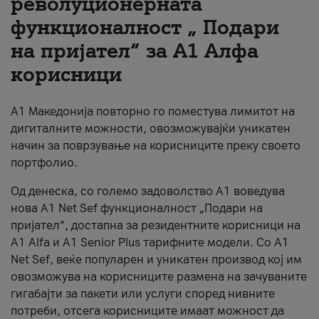
револуционерната
функционалност „ Подари
За нас
на пријател“ за А1 Алфа
#ПодобарОнлајн
корисници
А1 Македонија повторно го поместува лимитот на
дигиталните можности, овозможувајќи уникатен
начин за поврзување на корисниците преку своето
портфолио.
Од денеска, со големо задоволство А1 воведува
нова A1 Net Sef функционалност „Подари на
пријател“, достапна за резидентните корисници на
А1 Alfa и A1 Senior Plus тарифните модели. Со A1
Net Sef, веќе популарен и уникатен производ кој им
овозможува на корисниците размена на зачуваните
гигабајти за пакети или услуги според нивните
потреби, отсега корисниците имаат можност да