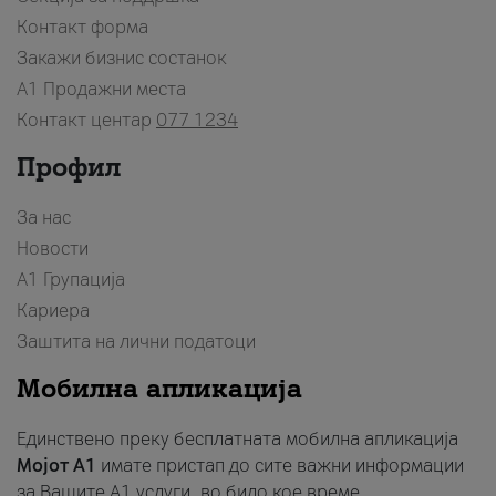
Контакт форма
Закажи бизнис состанок
A1 Продажни места
Контакт центар
077 1234
Профил
За нас
Новости
А1 Групација
Кариера
Заштита на лични податоци
Мобилна апликација
Единствено преку бесплатната мобилна апликација
Мојот A1
имате пристап до сите важни информации
за Вашите A1 услуги, во било кое време.