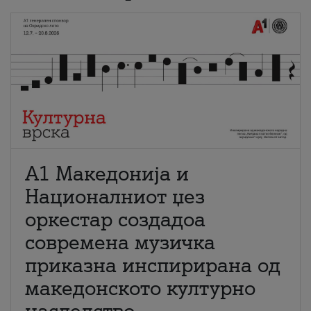
А1 Македонија и
Националниот џез
оркестар создадоа
современа музичка
приказна инспирирана од
македонското културно