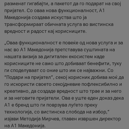
разменат гигабајти, а пакетот да го подарат на свој
пријател. Со оваа нова функционалност, А1
Македонија создава искуства што ја
трансформираат обичната услуга во вистинска
вредност и радост кај корисниците.
„Оваа функционалност е повеќе од нова услуга и за
нас во А1 Македонија претставува суштината на
нашата визија за дигитален екосистем каде
корисниците не само што добиваат бенефити, туку
ги споделуваат со оние што им се најважни. Со
“Подари на пријател”, секој корисник добива моќ да
го искористи своето секојдневие пофлексибилно и
креативно, да создаде вредност што трае и за него
и за неговите пријатели. Ова е уште еден доказ дека
А1 е бренд што ги поврзува луѓето преку
технологија, со вистинска слобода на избор,“
изјави Методија Мирчев, главен извршен директор
на А1 Македонија.