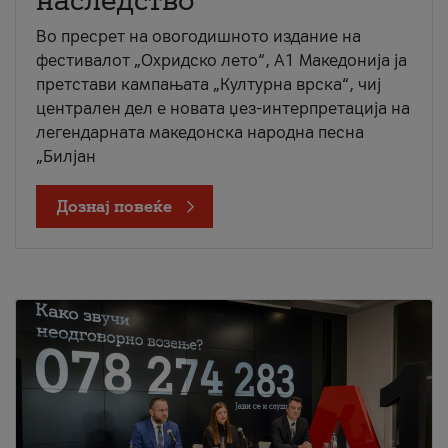
наследство
Во пресрет на овогодишното издание на
фестивалот „Охридско лето“, А1 Македонија ја
претстави кампањата „Културна врска“, чиј
централен дел е новата џез-интерпретација на
легендарната македонска народна песна
„Билјан
Дознај повеќе