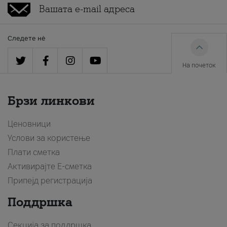
Следете нè
На почеток
Брзи линкови
Ценовници
Услови за користење
Плати сметка
Активирајте Е-сметка
Припејд регистрација
Поддршка
Секција за поддршка