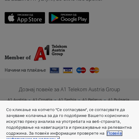
Member of
Начини на плаќање
Дознај повеќе за A1 Telekom Austria Group
A1 Austria
A1 Croatia
A1 Serbia
A1 Belarus
A1 Bulgaria
A1 Slovenia
A1 Digital
Со кликање на копчето "Се согласувам", се согласувате да
зачуваме колачиња за да го подобриме Вашето корисничко
искуство преку анализа на употребата на веб-страната,
подобрување на навигацијата и прикажување на релевантна
содржина. За повеќе информации проверете на
Повеќе