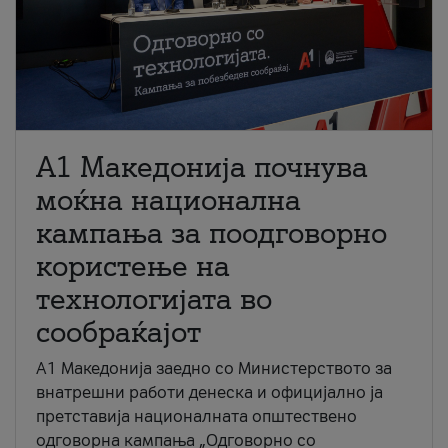
A1 Македонија почнува
моќна национална
кампања за поодговорно
користење на
технологијата во
сообраќајот
A1 Македонија заедно со Министерството за
внатрешни работи денеска и официјално ја
претставија националната општествено
одговорна кампања „Одговорно со