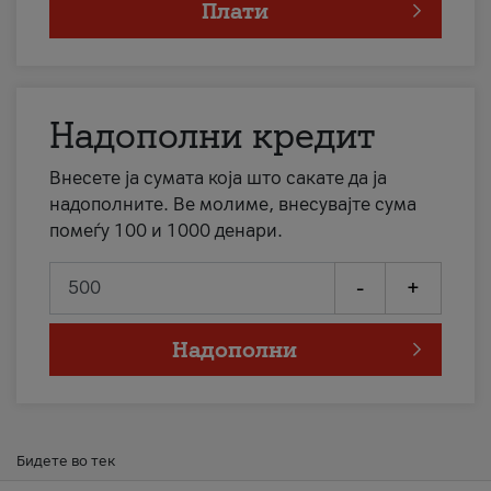
Плати
Надополни кредит
Внесете ја сумата која што сакате да ја
надополните. Ве молиме, внесувајте сума
помеѓу 100 и 1000 денари.
-
+
Надополни
Бидете во тек