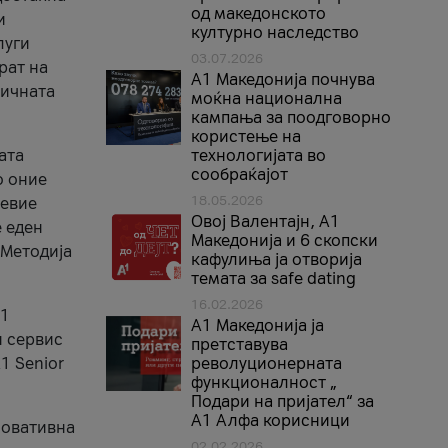
од македонското
и
културно наследство
луги
03.07.2026
рат на
A1 Македонија почнува
бичната
моќна национална
кампања за поодговорно
користење на
ата
технологијата во
сообраќајот
о оние
18.05.2026
невие
Овој Валентајн, A1
е еден
Македонија и 6 скопски
 Методија
кафулиња ја отворија
темата за safe dating
16.02.2026
А1
А1 Македонија ја
и сервис
претставува
1 Senior
револуционерната
функционалност „
Подари на пријател“ за
А1 Алфа корисници
новативна
02.02.2026