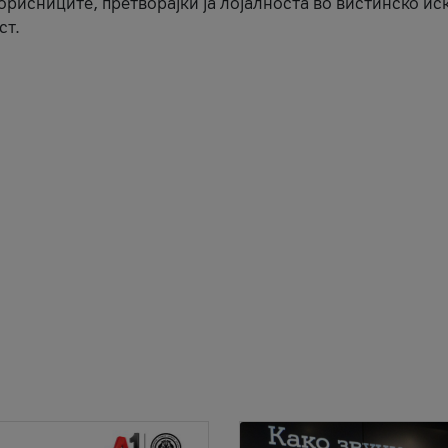
корисниците, претворајќи ја лојалноста во вистинско ис
ст.