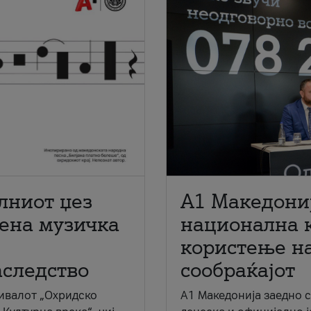
лниот џез
A1 Македони
мена музичка
национална 
користење на
аследство
сообраќајот
ивалот „Охридско
A1 Македонија заедно 