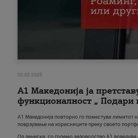
02.02.2026
А1 Македонија ја претста
функционалност „ Подари 
А1 Македонија повторно го поместува лимитот 
поврзување на корисниците преку своето портф
Од денеска, со големо задоволство А1 воведува 