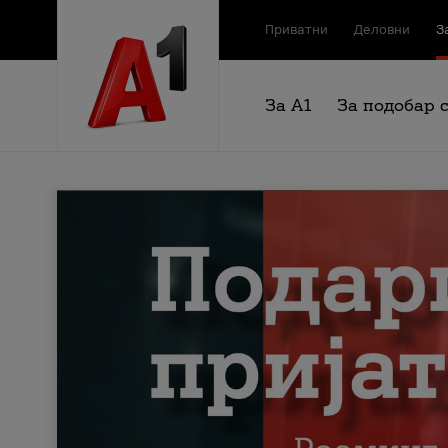
Приватни
Деловни
З
За А1
За подобар 