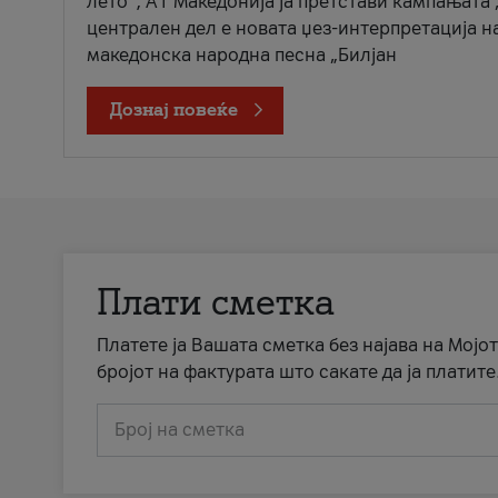
лето“, А1 Македонија ја претстави кампањата 
централен дел е новата џез-интерпретација н
македонска народна песна „Билјан
Дознај повеќе
Плати сметка
Платете ја Вашата сметка без најава на Мојот
бројот на фактурата што сакате да ја платите
Број на сметка