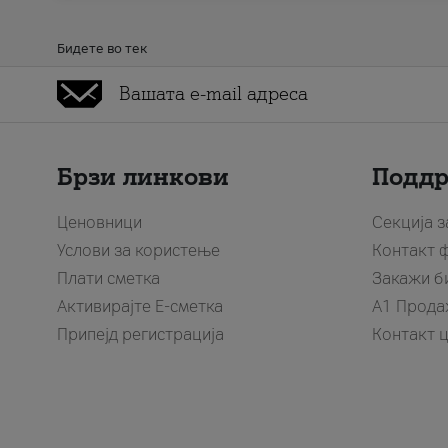
Бидете во тек
Брзи линкови
Подд
Ценовници
Секција 
Услови за користење
Контакт 
Плати сметка
Закажи б
Активирајте Е-сметка
A1 Прода
Припејд регистрација
Контакт 