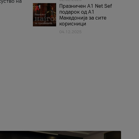
куство на
Празничен A1 Net Sеf
подарок од А1
Македонија за сите
корисници
04.12.2025