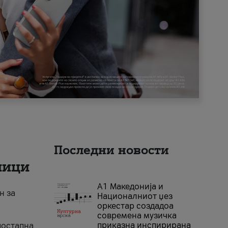
Последни новости
ници
А1 Македонија и
н за
Националниот џез
оркестар создадоа
современа музичка
приказна инспирирана
достапна