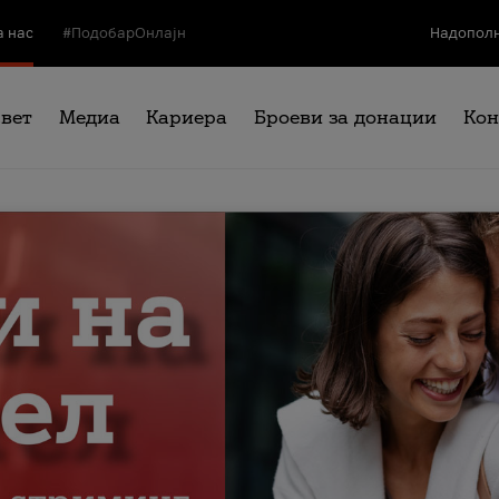
а нас
#ПодобарОнлајн
Надополн
свет
Медиа
Кариера
Броеви за донации
Кон