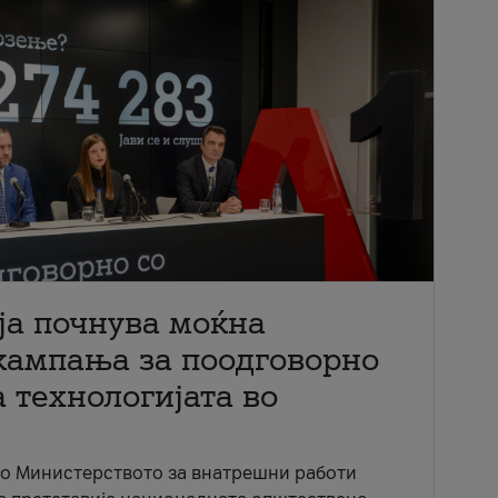
ја почнува моќна
кампања за поодговорно
 технологијата во
со Министерството за внатрешни работи