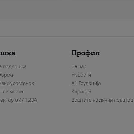
ршка
Профил
за поддршка
За нас
форма
Новости
изнис состанок
А1 Групација
жни места
Кариера
центар
077 1234
Заштита на лични податоц