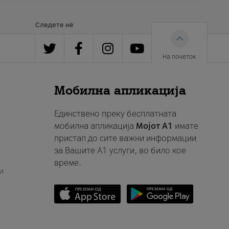
Следете нè
На почеток
Мобилна апликација
Единствено преку бесплатната
мобилна апликација
Мојот A1
имате
пристап до сите важни информации
за Вашите A1 услуги, во било кое
време.
и