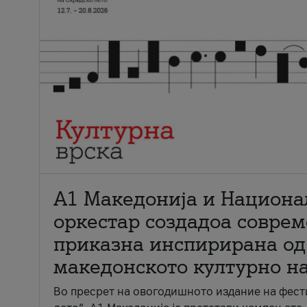
А1 Македонија и Национа
оркестар создадоа совре
приказна инспирирана од
македонското културно н
Во пресрет на овогодишното издание на фест