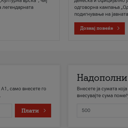
„Културна врска“, чиј
денеска и официјално 
а легендарната
одговорна кампања „Од
подигнување на јавната 
Дознај повеќе
Надополни
 А1, само внесете го
Внесете ја сумата кој
.
внесувајте сума помеѓ
Плати