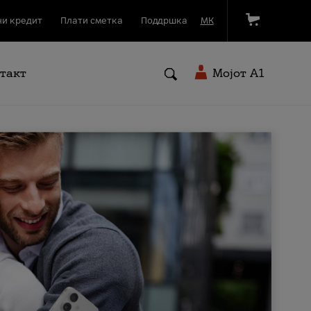
и кредит
Плати сметка
Поддршка
МК
такт
Мојот A1