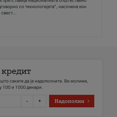
ја претставија националната општествено
говорно со технологијата“, насочена кон
свест...
 кредит
а што сакате да ја надополните. Ве молиме,
у 100 и 1000 денари.
-
+
Надополни