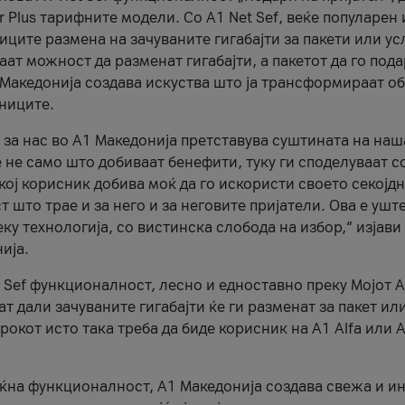
r Plus тарифните модели. Со A1 Net Sef, веќе популарен 
ците размена на зачуваните гигабајти за пакети или ус
ат можност да разменат гигабајти, а пакетот да го пода
1 Македонија создава искуства што ја трансформираат о
сниците.
 за нас во А1 Македонија претставува суштината на наш
 не само што добиваат бенефити, туку ги споделуваат с
екој корисник добива моќ да го искористи своето секојд
 што трае и за него и за неговите пријатели. Ова е ушт
еку технологија, со вистинска слобода на избор,“ изјави
ија.
 Sef функционалност, лесно и едноставно преку Мојот 
т дали зачуваните гигабајти ќе ги разменат за пакет ил
рокот исто така треба да биде корисник на А1 Alfa или A
оќна функционалност, А1 Македонија создава свежа и и