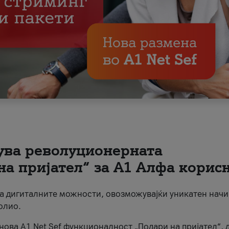
вува револуционерната
на пријател“ за А1 Алфа корис
на дигиталните можности, овозможувајќи уникатен начи
олио.
нова A1 Net Sef функционалност „Подари на пријател“, 