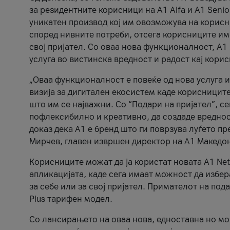
за резидентните корисници на А1 Alfa и A1 Senio
уникатен производ кој им овозможува на корисни
според нивните потреби, отсега корисниците има
свој пријател. Со оваа нова функционалност, А
услуга во вистинска вредност и радост кај кори
„Оваа функционалност е повеќе од нова услуга и
визија за дигитален екосистем каде корисниците
што им се најважни. Со “Подари на пријател”, с
пофлексибилно и креативно, да создаде вредност
доказ дека А1 е бренд што ги поврзува луѓето пр
Мирчев, главен извршен директор на А1 Македон
Корисниците можат да ја користат новата А1 Net
апликацијата, каде сега имаат можност да избера
за себе или за свој пријател. Примателот на пода
Plus тарифен модел.
Со лансирањето на оваа нова, едноставна но м