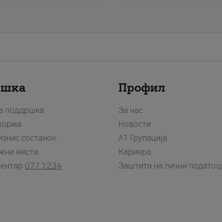
ршка
Профил
за поддршка
За нас
форма
Новости
изнис состанок
А1 Групација
жни места
Кариера
центар
077 1234
Заштита на лични податоц