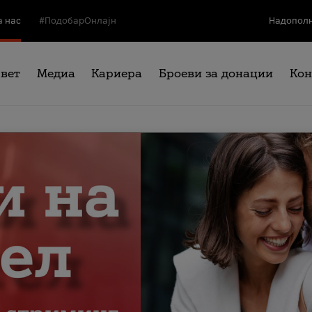
а нас
#ПодобарОнлајн
Надополн
свет
Медиа
Кариера
Броеви за донации
Кон