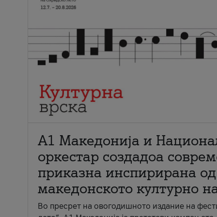
А1 Македонија и Национа
оркестар создадоа совре
приказна инспирирана од
македонското културно н
Во пресрет на овогодишното издание на фест