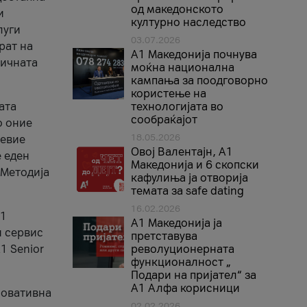
од македонското
и
културно наследство
луги
03.07.2026
рат на
A1 Македонија почнува
бичната
моќна национална
кампања за поодговорно
користење на
ата
технологијата во
сообраќајот
о оние
18.05.2026
невие
Овој Валентајн, A1
е еден
Македонија и 6 скопски
 Методија
кафулиња ја отворија
темата за safe dating
16.02.2026
А1
А1 Македонија ја
и сервис
претставува
1 Senior
револуционерната
функционалност „
Подари на пријател“ за
А1 Алфа корисници
новативна
02.02.2026