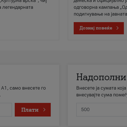
„Културна врска“, чиј
денеска и официјално 
а легендарната
одговорна кампања „Од
подигнување на јавната 
Дознај повеќе
Надополни
 А1, само внесете го
Внесете ја сумата кој
.
внесувајте сума помеѓ
Плати