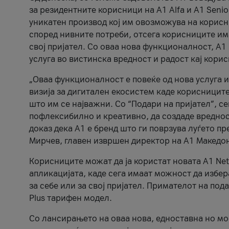
за резидентните корисници на А1 Alfa и A1 Senio
уникатен производ кој им овозможува на корисни
според нивните потреби, отсега корисниците има
свој пријател. Со оваа нова функционалност, А
услуга во вистинска вредност и радост кај кори
„Оваа функционалност е повеќе од нова услуга и
визија за дигитален екосистем каде корисниците
што им се најважни. Со “Подари на пријател”, с
пофлексибилно и креативно, да создаде вредност
доказ дека А1 е бренд што ги поврзува луѓето пр
Мирчев, главен извршен директор на А1 Македон
Корисниците можат да ја користат новата А1 Net
апликацијата, каде сега имаат можност да избера
за себе или за свој пријател. Примателот на пода
Plus тарифен модел.
Со лансирањето на оваа нова, едноставна но м