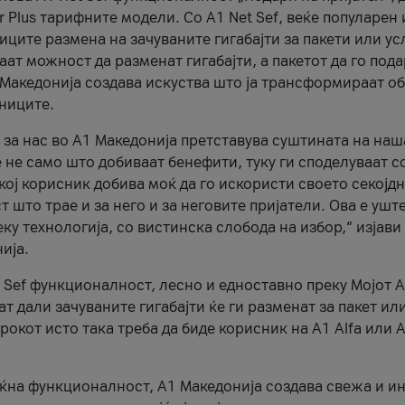
r Plus тарифните модели. Со A1 Net Sef, веќе популарен 
ците размена на зачуваните гигабајти за пакети или ус
ат можност да разменат гигабајти, а пакетот да го пода
1 Македонија создава искуства што ја трансформираат о
сниците.
 за нас во А1 Македонија претставува суштината на наш
 не само што добиваат бенефити, туку ги споделуваат с
екој корисник добива моќ да го искористи своето секојд
 што трае и за него и за неговите пријатели. Ова е ушт
еку технологија, со вистинска слобода на избор,“ изјави
ија.
 Sef функционалност, лесно и едноставно преку Мојот 
т дали зачуваните гигабајти ќе ги разменат за пакет ил
рокот исто така треба да биде корисник на А1 Alfa или A
оќна функционалност, А1 Македонија создава свежа и и