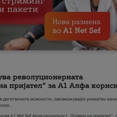
вува револуционерната
на пријател“ за А1 Алфа корис
на дигиталните можности, овозможувајќи уникатен начи
олио.
нова A1 Net Sef функционалност „Подари на пријател“, 