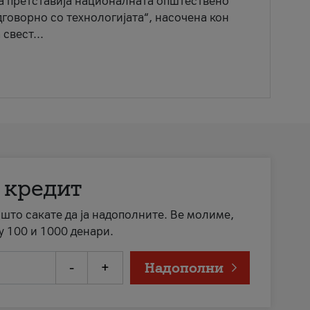
ја претставија националната општествено
говорно со технологијата“, насочена кон
свест...
 кредит
а што сакате да ја надополните. Ве молиме,
у 100 и 1000 денари.
-
+
Надополни