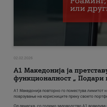
02.02.2026
А1 Македонија ја претста
функционалност „ Подари 
А1 Македонија повторно го поместува лимитот 
поврзување на корисниците преку своето портф
Од денеска, со големо задоволство А1 воведува 