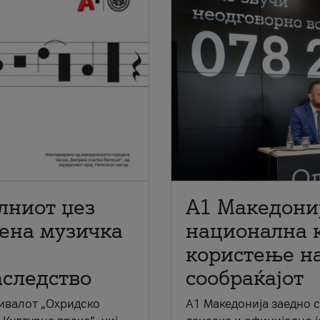
лниот џез
A1 Македони
мена музичка
национална 
користење на
аследство
сообраќајот
ивалот „Охридско
A1 Македонија заедно 