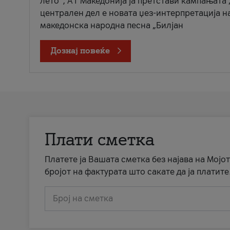
лето“, А1 Македонија ја претстави кампањата 
централен дел е новата џез-интерпретација н
македонска народна песна „Билјан
Дознај повеќе
Плати сметка
Платете ја Вашата сметка без најава на Мојот
бројот на фактурата што сакате да ја платите
Број на сметка