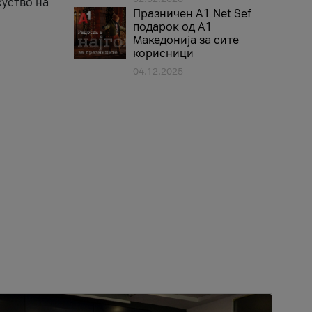
куство на
Празничен A1 Net Sеf
подарок од А1
Македонија за сите
корисници
04.12.2025