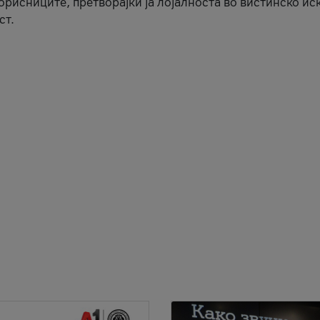
корисниците, претворајќи ја лојалноста во вистинско ис
ст.