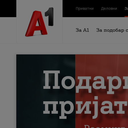
Приватни
Деловни
З
За А1
За подобар 