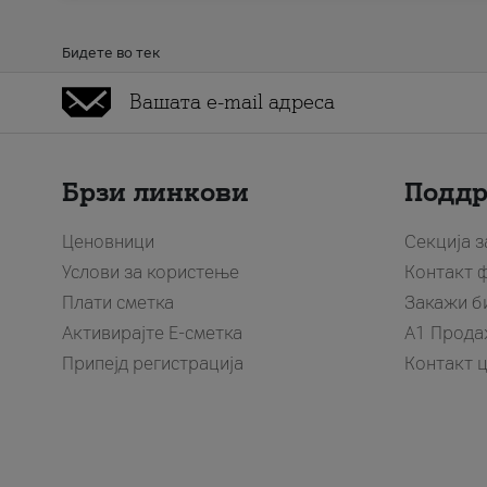
Бидете во тек
Брзи линкови
Подд
Ценовници
Секција 
Услови за користење
Контакт 
Плати сметка
Закажи б
Активирајте Е-сметка
A1 Прода
Припејд регистрација
Контакт 