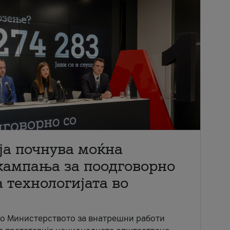
ја почнува моќна
кампања за поодговорно
 технологијата во
со Министерството за внатрешни работи