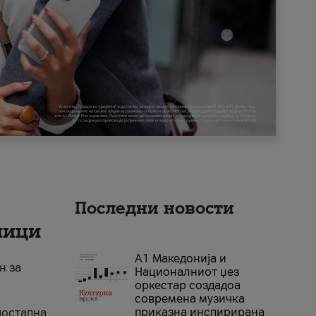
Последни новости
ници
А1 Македонија и
н за
Националниот џез
оркестар создадоа
современа музичка
приказна инспирирана
достапна