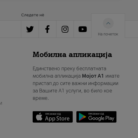
Следете нè
На почеток
Мобилна апликација
Единствено преку бесплатната
мобилна апликација
Мојот A1
имате
пристап до сите важни информации
за Вашите A1 услуги, во било кое
време.
и