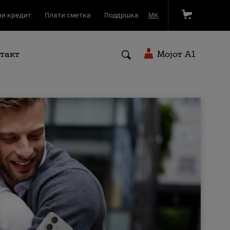
и кредит
Плати сметка
Поддршка
МК
такт
Мојот A1