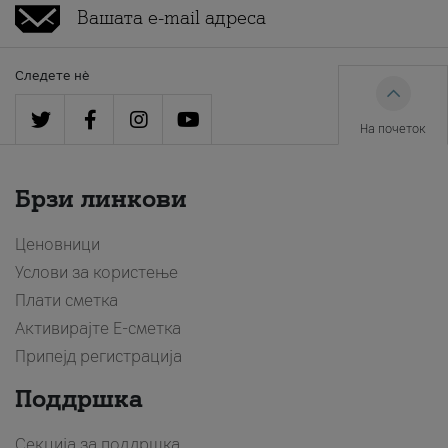
Следете нè
На почеток
Брзи линкови
Ценовници
Услови за користење
Плати сметка
Активирајте Е-сметка
Припејд регистрација
Поддршка
Секција за поддршка