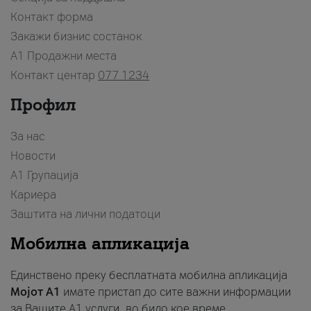
Контакт форма
Закажи бизнис состанок
A1 Продажни места
Контакт центар
077 1234
Профил
За нас
Новости
А1 Групација
Кариера
Заштита на лични податоци
Мобилна апликација
Единствено преку бесплатната мобилна апликација
Мојот A1
имате пристап до сите важни информации
за Вашите A1 услуги, во било кое време.