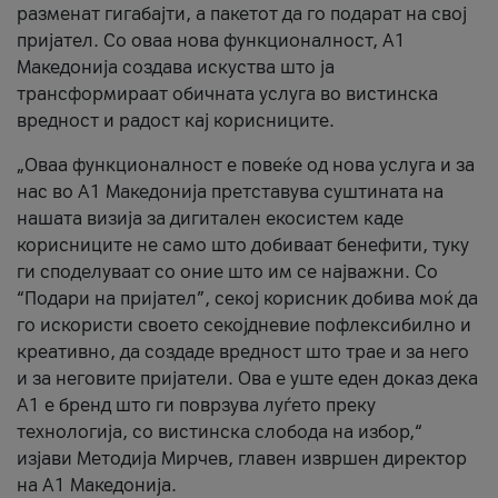
разменат гигабајти, а пакетот да го подарат на свој
пријател. Со оваа нова функционалност, А1
Македонија создава искуства што ја
трансформираат обичната услуга во вистинска
вредност и радост кај корисниците.
„Оваа функционалност е повеќе од нова услуга и за
нас во А1 Македонија претставува суштината на
нашата визија за дигитален екосистем каде
корисниците не само што добиваат бенефити, туку
ги споделуваат со оние што им се најважни. Со
“Подари на пријател”, секој корисник добива моќ да
го искористи своето секојдневие пофлексибилно и
креативно, да создаде вредност што трае и за него
и за неговите пријатели. Ова е уште еден доказ дека
А1 е бренд што ги поврзува луѓето преку
технологија, со вистинска слобода на избор,“
изјави Методија Мирчев, главен извршен директор
на А1 Македонија.