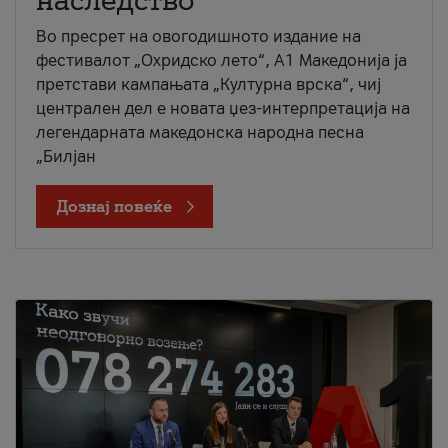
наследство
Во пресрет на овогодишното издание на
фестивалот „Охридско лето“, А1 Македонија ја
претстави кампањата „Културна врска“, чиј
централен дел е новата џез-интерпретација на
легендарната македонска народна песна
„Билјан
Дознај повеќе