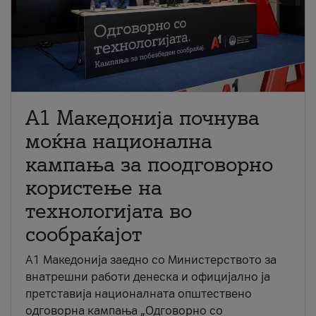
A1 Македонија почнува
моќна национална
кампања за поодговорно
користење на
технологијата во
сообраќајот
A1 Македонија заедно со Министерството за
внатрешни работи денеска и официјално ја
претставија националната општествено
одговорна кампања „Одговорно со