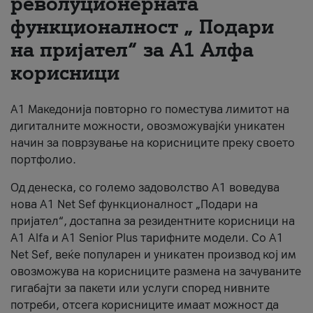
револуционерната
функционалност „ Подари
За нас
на пријател“ за А1 Алфа
#ПодобарОнлајн
корисници
А1 Македонија повторно го поместува лимитот на
дигиталните можности, овозможувајќи уникатен
начин за поврзување на корисниците преку своето
портфолио.
Од денеска, со големо задоволство А1 воведува
нова A1 Net Sef функционалност „Подари на
пријател“, достапна за резидентните корисници на
А1 Alfa и A1 Senior Plus тарифните модели. Со A1
Net Sef, веќе популарен и уникатен производ кој им
овозможува на корисниците размена на зачуваните
гигабајти за пакети или услуги според нивните
потреби, отсега корисниците имаат можност да