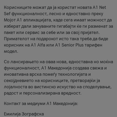
Корисниците можат да ја користат новата А1 Net
Sef функционалност, лесно и едноставно преку
Мојот А1 апликацијата, каде сега имаат можност да
изберат дали зачуваните гигабајти ќе ги разменат за
пакет или сервис за себе или за свој пријател.
Примателот на подарокот исто така треба да биде
корисник на А1 Alfa или A1 Senior Plus тарифен
модел.
Со лансирањето на оваа нова, едноставна но моќна
функционалност, А1 Македонија создава свежа и
иновативна врска помеѓу технологијата и
секојдневието на корисниците, претворајќи ја
лојалноста во вистинско искуство на споделување,
радост и персонализирана вредност.
Контакт за медиуми А1 Македонија:
Емилија Зографска