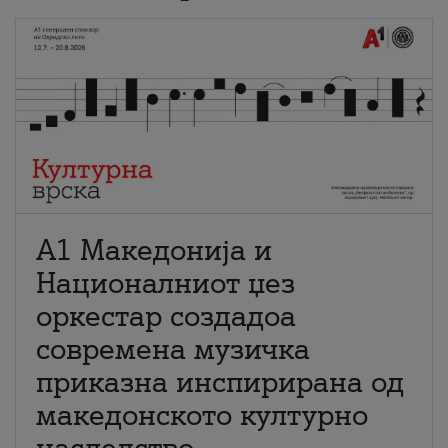
А1 Македонија и
Националниот џез
оркестар создадоа
современа музичка
приказна инспирирана од
македонското културно