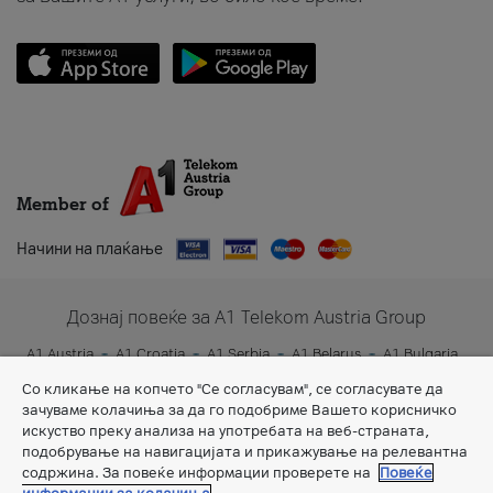
Member of
Начини на плаќање
Дознај повеќе за A1 Telekom Austria Group
A1 Austria
A1 Croatia
A1 Serbia
A1 Belarus
A1 Bulgaria
A1 Slovenia
A1 Digital
Со кликање на копчето "Се согласувам", се согласувате да
зачуваме колачиња за да го подобриме Вашето корисничко
искуство преку анализа на употребата на веб-страната,
подобрување на навигацијата и прикажување на релевантна
содржина. За повеќе информации проверете на
Повеќе