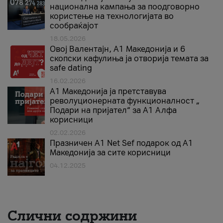
национална кампања за поодговорно
користење на технологијата во
сообраќајот
18.05.2026
Овој Валентајн, A1 Македонија и 6
скопски кафулиња ја отворија темата за
safe dating
16.02.2026
А1 Македонија ја претставува
револуционерната функционалност „
Подари на пријател“ за А1 Алфа
корисници
02.02.2026
Празничен A1 Net Sеf подарок од А1
Македонија за сите корисници
04.12.2025
Слични содржини