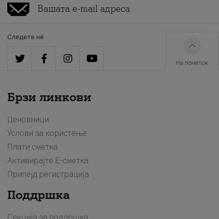
Следете нè
На почеток
Брзи линкови
Ценовници
Услови за користење
Плати сметка
Активирајте Е-сметка
Припејд регистрација
Поддршка
Секција за поддршка