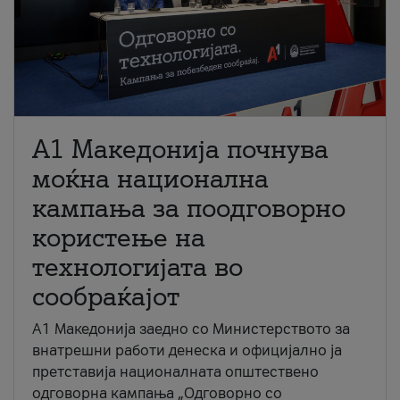
A1 Македонија почнува
моќна национална
кампања за поодговорно
користење на
технологијата во
сообраќајот
A1 Македонија заедно со Министерството за
внатрешни работи денеска и официјално ја
претставија националната општествено
одговорна кампања „Одговорно со