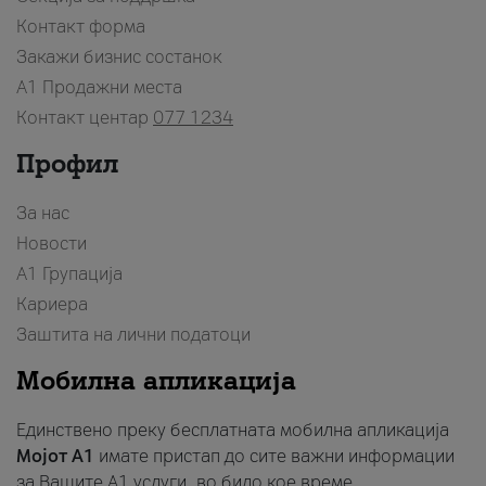
Контакт форма
Закажи бизнис состанок
A1 Продажни места
Контакт центар
077 1234
Профил
За нас
Новости
А1 Групација
Кариера
Заштита на лични податоци
Мобилна апликација
Единствено преку бесплатната мобилна апликација
Мојот A1
имате пристап до сите важни информации
за Вашите A1 услуги, во било кое време.