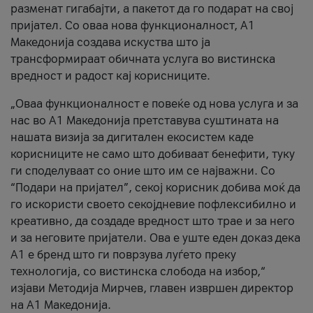
разменат гигабајти, а пакетот да го подарат на свој
пријател. Со оваа нова функционалност, А1
Македонија создава искуства што ја
трансформираат обичната услуга во вистинска
вредност и радост кај корисниците.
„Оваа функционалност е повеќе од нова услуга и за
нас во А1 Македонија претставува суштината на
нашата визија за дигитален екосистем каде
корисниците не само што добиваат бенефити, туку
ги споделуваат со оние што им се најважни. Со
“Подари на пријател”, секој корисник добива моќ да
го искористи своето секојдневие пофлексибилно и
креативно, да создаде вредност што трае и за него
и за неговите пријатели. Ова е уште еден доказ дека
А1 е бренд што ги поврзува луѓето преку
технологија, со вистинска слобода на избор,“
изјави Методија Мирчев, главен извршен директор
на А1 Македонија.