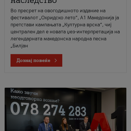
наследство
Во пресрет на овогодишното издание на
фестивалот „Охридско лето“, А1 Македонија ја
претстави кампањата „Културна врска“, чиј
централен дел е новата џез-интерпретација на
легендарната македонска народна песна
„Билјан
Дознај повеќе