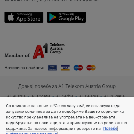
Member of
Начини на плаќање
Дознај повеќе за A1 Telekom Austria Group
A1 Austria
A1 Croatia
A1 Serbia
A1 Belarus
A1 Bulgaria
A1 Slovenia
A1 Digital
Со кликање на копчето "Се согласувам", се согласувате да
зачуваме колачиња за да го подобриме Вашето корисничко
искуство преку анализа на употребата на веб-страната,
подобрување на навигацијата и прикажување на релевантна
содржина. За повеќе информации проверете на
Повеќе