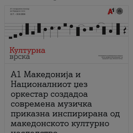
А1 Македонија и
Националниот џез
оркестар создадоа
современа музичка
приказна инспирирана од
македонското културно