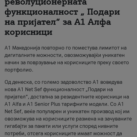
револуционерната
функционалност „ Подари
За нас
на пријател“ за А1 Алфа
#ПодобарОнлајн
корисници
А1 Македонија повторно го поместува лимитот на
дигиталните можности, овозможувајќи уникатен
начин за поврзување на корисниците преку своето
портфолио.
Од денеска, со големо задоволство А1 воведува
нова A1 Net Sef функционалност „Подари на
пријател“, достапна за резидентните корисници на
А1 Alfa и A1 Senior Plus тарифните модели. Со A1
Net Sef, веќе популарен и уникатен производ кој им
овозможува на корисниците размена на зачуваните
гигабајти за пакети или услуги според нивните
потреби, отсега корисниците имаат можност да