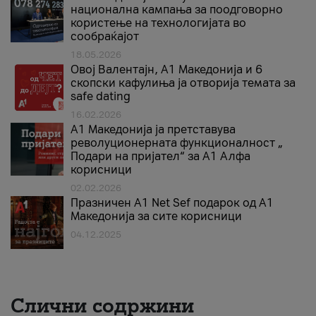
национална кампања за поодговорно
користење на технологијата во
сообраќајот
18.05.2026
Овој Валентајн, A1 Македонија и 6
скопски кафулиња ја отворија темата за
safe dating
16.02.2026
А1 Македонија ја претставува
револуционерната функционалност „
Подари на пријател“ за А1 Алфа
корисници
02.02.2026
Празничен A1 Net Sеf подарок од А1
Македонија за сите корисници
04.12.2025
Слични содржини