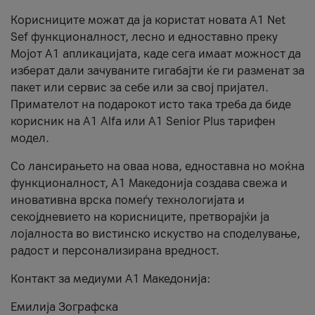
Корисниците можат да ја користат новата А1 Net
Sef функционалност, лесно и едноставно преку
Мојот А1 апликацијата, каде сега имаат можност да
изберат дали зачуваните гигабајти ќе ги разменат за
пакет или сервис за себе или за свој пријател.
Примателот на подарокот исто така треба да биде
корисник на А1 Alfa или A1 Senior Plus тарифен
модел.
Со лансирањето на оваа нова, едноставна но моќна
функционалност, А1 Македонија создава свежа и
иновативна врска помеѓу технологијата и
секојдневието на корисниците, претворајќи ја
лојалноста во вистинско искуство на споделување,
радост и персонализирана вредност.
Контакт за медиуми А1 Македонија:
Емилија Зографска