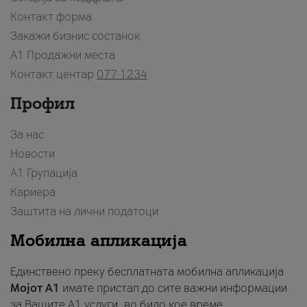
Контакт форма
Закажи бизнис состанок
A1 Продажни места
Контакт центар
077 1234
Профил
За нас
Новости
А1 Групација
Кариера
Заштита на лични податоци
Мобилна апликација
Единствено преку бесплатната мобилна апликација
Мојот A1
имате пристап до сите важни информации
за Вашите A1 услуги, во било кое време.