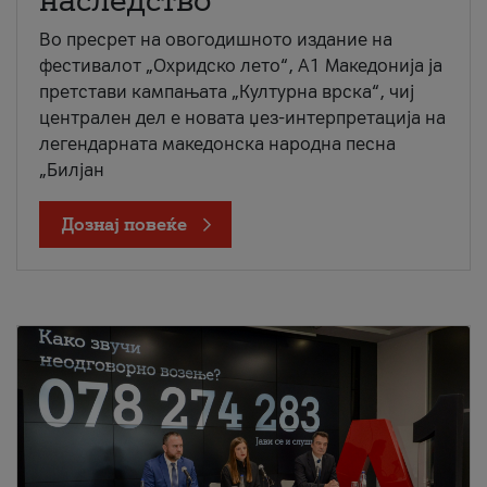
наследство
Во пресрет на овогодишното издание на
фестивалот „Охридско лето“, А1 Македонија ја
претстави кампањата „Културна врска“, чиј
централен дел е новата џез-интерпретација на
легендарната македонска народна песна
„Билјан
Дознај повеќе