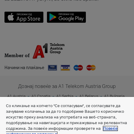
Member of
Начини на плаќање
Дознај повеќе за A1 Telekom Austria Group
A1 Austria
A1 Croatia
A1 Serbia
A1 Belarus
A1 Bulgaria
A1 Slovenia
A1 Digital
Со кликање на копчето "Се согласувам", се согласувате да
зачуваме колачиња за да го подобриме Вашето корисничко
искуство преку анализа на употребата на веб-страната,
подобрување на навигацијата и прикажување на релевантна
содржина. За повеќе информации проверете на
Повеќе