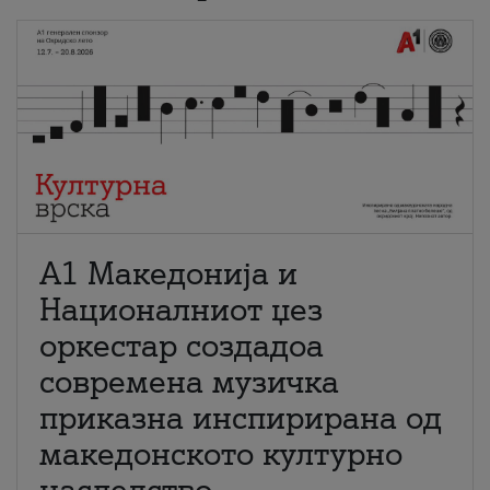
А1 Македонија и
Националниот џез
оркестар создадоа
современа музичка
приказна инспирирана од
македонското културно