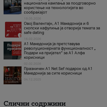
национална кампања за поодговорно
користење на технологијата во
сообраќајот
18.05.2026
Овој Валентајн, A1 Македонија и 6
скопски кафулиња ја отворија темата за
safe dating
16.02.2026
А1 Македонија ја претставува
револуционерната функционалност „
Подари на пријател“ за А1 Алфа
корисници
02.02.2026
Празничен A1 Net Sеf подарок од А1
Македонија за сите корисници
04.12.2025
Слични содржини