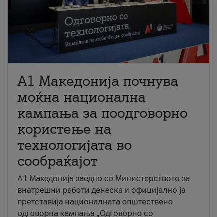
A1 Македонија почнува
моќна национална
кампања за поодговорно
користење на
технологијата во
сообраќајот
A1 Македонија заедно со Министерството за
внатрешни работи денеска и официјално ја
претставија националната општествено
одговорна кампања „Одговорно со