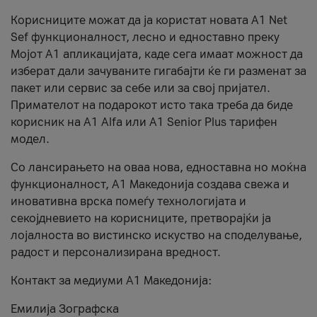
Корисниците можат да ја користат новата А1 Net
Sef функционалност, лесно и едноставно преку
Мојот А1 апликацијата, каде сега имаат можност да
изберат дали зачуваните гигабајти ќе ги разменат за
пакет или сервис за себе или за свој пријател.
Примателот на подарокот исто така треба да биде
корисник на А1 Alfa или A1 Senior Plus тарифен
модел.
Со лансирањето на оваа нова, едноставна но моќна
функционалност, А1 Македонија создава свежа и
иновативна врска помеѓу технологијата и
секојдневието на корисниците, претворајќи ја
лојалноста во вистинско искуство на споделување,
радост и персонализирана вредност.
Контакт за медиуми А1 Македонија:
Емилија Зографска