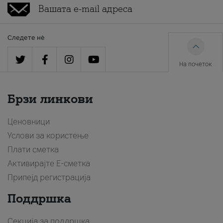
Следете нè
На почеток
Брзи линкови
Ценовници
Услови за користење
Плати сметка
Активирајте Е-сметка
Припејд регистрација
Поддршка
Секција за поддршка