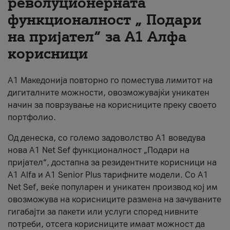
револуционерната
функционалност „ Подари
За нас
на пријател“ за А1 Алфа
#ПодобарОнлајн
корисници
А1 Македонија повторно го поместува лимитот на
дигиталните можности, овозможувајќи уникатен
начин за поврзување на корисниците преку своето
портфолио.
Од денеска, со големо задоволство А1 воведува
нова A1 Net Sef функционалност „Подари на
пријател“, достапна за резидентните корисници на
А1 Alfa и A1 Senior Plus тарифните модели. Со A1
Net Sef, веќе популарен и уникатен производ кој им
овозможува на корисниците размена на зачуваните
гигабајти за пакети или услуги според нивните
потреби, отсега корисниците имаат можност да