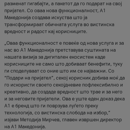
разменат гигабајти, а пакетот да го подарат на свој
пријател. Со оваа нова функционалност, А1
Македонија создава искуства што ја
трансформираат обичната услуга во вистинска
вредност и радост кај корисниците.
„Оваа функционалност е повеќе од нова услуга и за
нас во А1 Македонија претставува суштината на
нашата визија за дигитален екосистем каде
корисниците не само што добиваат бенефити, туку
ги споделуваат со оние што им се најважни. Со
“Подари на пријател”, секој корисник добива моќ да
го искористи своето секојдневие пофлексибилно и
креативно, да создаде вредност што трае и за него
и за неговите пријатели. Ова е уште еден доказ дека
А1 е бренд што ги поврзува луѓето преку
технологија, со вистинска слобода на избор,“
изјави Методија Мирчев, главен извршен директор
на А1 Македонија.