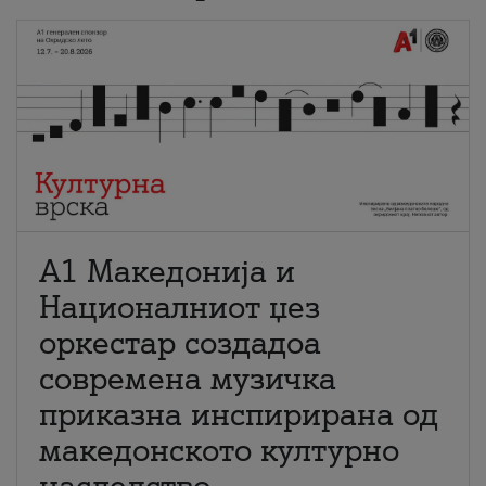
А1 Македонија и
Националниот џез
оркестар создадоа
современа музичка
приказна инспирирана од
македонското културно