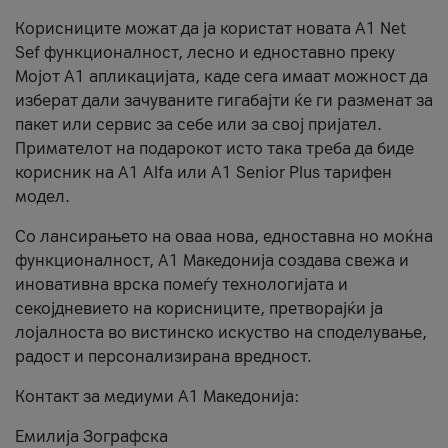
Корисниците можат да ја користат новата А1 Net
Sef функционалност, лесно и едноставно преку
Мојот А1 апликацијата, каде сега имаат можност да
изберат дали зачуваните гигабајти ќе ги разменат за
пакет или сервис за себе или за свој пријател.
Примателот на подарокот исто така треба да биде
корисник на А1 Alfa или A1 Senior Plus тарифен
модел.
Со лансирањето на оваа нова, едноставна но моќна
функционалност, А1 Македонија создава свежа и
иновативна врска помеѓу технологијата и
секојдневието на корисниците, претворајќи ја
лојалноста во вистинско искуство на споделување,
радост и персонализирана вредност.
Контакт за медиуми А1 Македонија:
Емилија Зографска