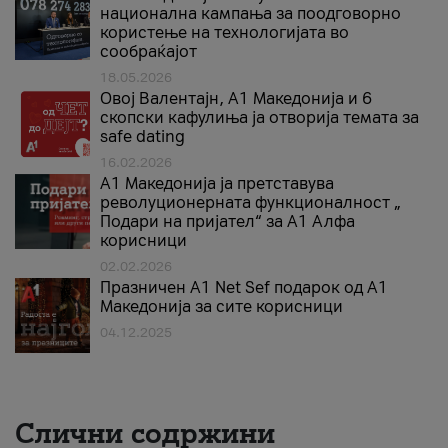
национална кампања за поодговорно
користење на технологијата во
сообраќајот
18.05.2026
Овој Валентајн, A1 Македонија и 6
скопски кафулиња ја отворија темата за
safe dating
16.02.2026
А1 Македонија ја претставува
револуционерната функционалност „
Подари на пријател“ за А1 Алфа
корисници
02.02.2026
Празничен A1 Net Sеf подарок од А1
Македонија за сите корисници
04.12.2025
Слични содржини