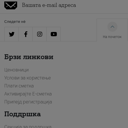
Следете нè
На почеток
Брзи линкови
Ценовници
Услови за користење
Плати сметка
Активирајте Е-сметка
Припејд регистрација
Поддршка
Секција за поддршка