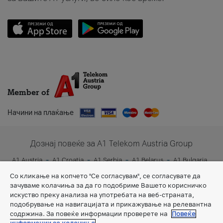
Member of
Начини на плаќање
Дознај повеќе за A1 Telekom Austria Group
A1 Austria
A1 Croatia
A1 Serbia
A1 Belarus
A1 Bulgaria
A1 Slovenia
A1 Digital
Со кликање на копчето "Се согласувам", се согласувате да
зачуваме колачиња за да го подобриме Вашето корисничко
искуство преку анализа на употребата на веб-страната,
подобрување на навигацијата и прикажување на релевантна
содржина. За повеќе информации проверете на
Повеќе