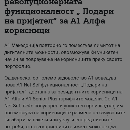
револуционерната
функционалност „ Подари
За нас
на пријател“ за А1 Алфа
#ПодобарОнлајн
корисници
А1 Македонија повторно го поместува лимитот на
дигиталните можности, овозможувајќи уникатен
начин за поврзување на корисниците преку своето
портфолио.
Од денеска, со големо задоволство А1 воведува
нова A1 Net Sef функционалност „Подари на
пријател“, достапна за резидентните корисници на
А1 Alfa и A1 Senior Plus тарифните модели. Со A1
Net Sef, веќе популарен и уникатен производ кој им
овозможува на корисниците размена на зачуваните
гигабајти за пакети или услуги според нивните
потреби, отсега корисниците имаат можност да