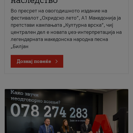
наследство
Во пресрет на овогодишното издание на
фестивалот „Охридско лето“, А1 Македонија ја
претстави кампањата „Културна врска“, чиј
централен дел е новата џез-интерпретација на
легендарната македонска народна песна
„Билјан
Дознај повеќе