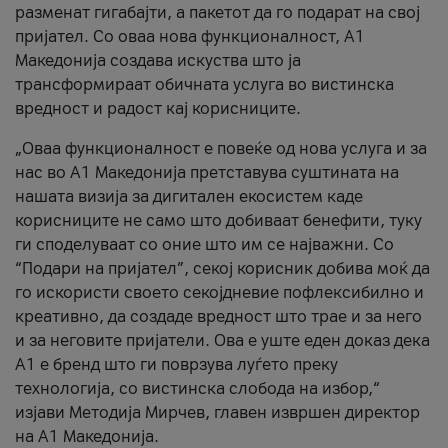
разменат гигабајти, а пакетот да го подарат на свој
пријател. Со оваа нова функционалност, А1
Македонија создава искуства што ја
трансформираат обичната услуга во вистинска
вредност и радост кај корисниците.
„Оваа функционалност е повеќе од нова услуга и за
нас во А1 Македонија претставува суштината на
нашата визија за дигитален екосистем каде
корисниците не само што добиваат бенефити, туку
ги споделуваат со оние што им се најважни. Со
“Подари на пријател”, секој корисник добива моќ да
го искористи своето секојдневие пофлексибилно и
креативно, да создаде вредност што трае и за него
и за неговите пријатели. Ова е уште еден доказ дека
А1 е бренд што ги поврзува луѓето преку
технологија, со вистинска слобода на избор,“
изјави Методија Мирчев, главен извршен директор
на А1 Македонија.