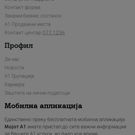
Контакт форма
Закажи бизнис состанок
A1 Продажни места
Контакт центар
077 1234
Профил
За нас
Новости
А1 Групација
Кариера
Заштита на лични податоци
Мобилна апликација
Единствено преку бесплатната мобилна апликација
Мојот A1
имате пристап до сите важни информации
за Вашите A1 услуги, во било кое време.