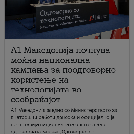
A1 Македонија почнува
моќна национална
кампања за поодговорно
користење на
технологијата во
сообраќајот
A1 Македонија заедно со Министерството за
внатрешни работи денеска и официјално ја
претставија националната општествено
одговорна кампања „Одговорно со