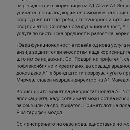
за резидентните корисници на А1 Alfa и A1 Senio
уникатен производ кој им овозможува на корисни
според нивните потреби, отсега корисниците има
свој пријател. Со оваа нова функционалност, А
услуга во вистинска вредност и радост кај кори
„Оваа функционалност е повеќе од нова услуга и
визија за дигитален екосистем каде корисниците
што им се најважни. Со “Подари на пријател”, с
пофлексибилно и креативно, да создаде вредност
доказ дека А1 е бренд што ги поврзува луѓето пр
Мирчев, главен извршен директор на А1 Македон
Корисниците можат да ја користат новата А1 Net
апликацијата, каде сега имаат можност да избера
за себе или за свој пријател. Примателот на пода
Plus тарифен модел.
Со лансирањето на оваа нова, едноставна но м