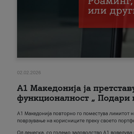
02.02.2026
А1 Македонија ја претста
функционалност „ Подари 
А1 Македонија повторно го поместува лимитот 
поврзување на корисниците преку своето портф
Од денеска, со големо задоволство А1 воведува 