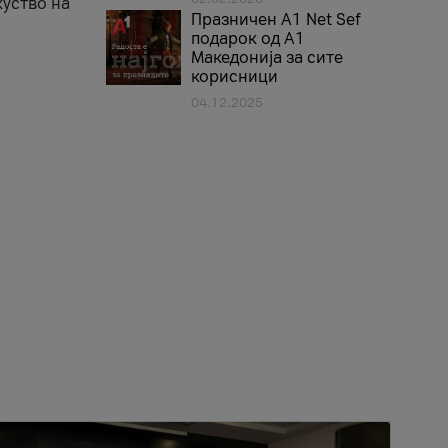
куство на
Празничен A1 Net Sеf
подарок од А1
Македонија за сите
корисници
04.12.2025