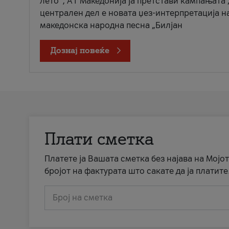
лето“, А1 Македонија ја претстави кампањата 
централен дел е новата џез-интерпретација н
македонска народна песна „Билјан
Дознај повеќе
Плати сметка
Платете ја Вашата сметка без најава на Мојот
бројот на фактурата што сакате да ја платите
Број на сметка