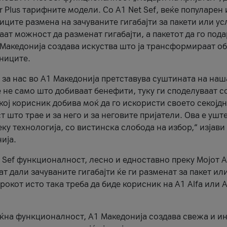
r Plus тарифните модели. Со A1 Net Sef, веќе популарен 
ците размена на зачуваните гигабајти за пакети или ус
ат можност да разменат гигабајти, а пакетот да го пода
1 Македонија создава искуства што ја трансформираат о
сниците.
 за нас во А1 Македонија претставува суштината на наш
 не само што добиваат бенефити, туку ги споделуваат с
екој корисник добива моќ да го искористи своето секојд
 што трае и за него и за неговите пријатели. Ова е ушт
еку технологија, со вистинска слобода на избор,“ изјави
ија.
 Sef функционалност, лесно и едноставно преку Мојот 
т дали зачуваните гигабајти ќе ги разменат за пакет ил
рокот исто така треба да биде корисник на А1 Alfa или A
оќна функционалност, А1 Македонија создава свежа и и