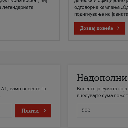
„Културна врска“, чиј
денеска и официјално 
а легендарната
одговорна кампања „Од
подигнување на јавната 
Дознај повеќе
Надополни
 А1, само внесете го
Внесете ја сумата кој
.
внесувајте сума помеѓ
Плати