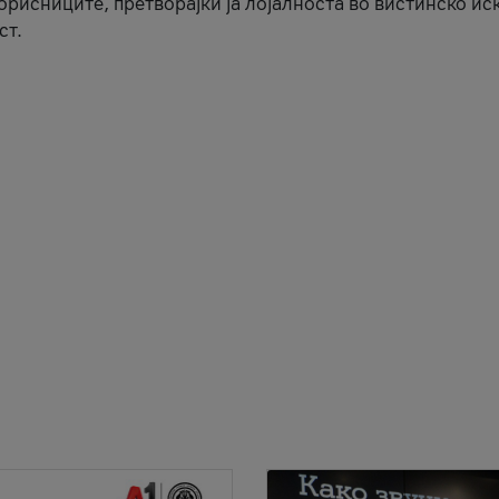
корисниците, претворајќи ја лојалноста во вистинско ис
ст.