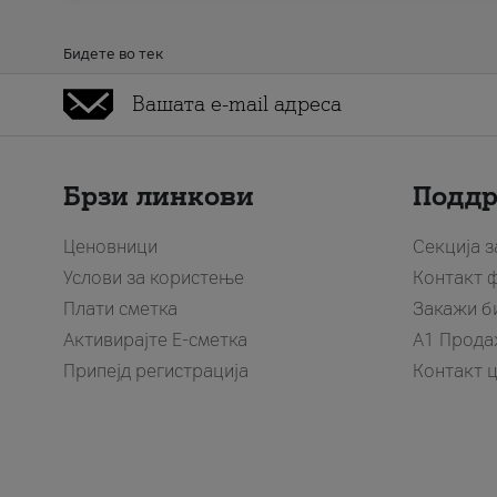
Бидете во тек
Брзи линкови
Подд
Ценовници
Секција 
Услови за користење
Контакт 
Плати сметка
Закажи б
Активирајте Е-сметка
A1 Прода
Припејд регистрација
Контакт 