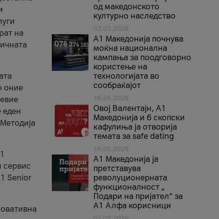
од македонското
и
културно наследство
луги
03.07.2026
рат на
A1 Македонија почнува
бичната
моќна национална
кампања за поодговорно
користење на
ата
технологијата во
сообраќајот
о оние
18.05.2026
невие
Овој Валентајн, A1
е еден
Македонија и 6 скопски
 Методија
кафулиња ја отворија
темата за safe dating
16.02.2026
А1
А1 Македонија ја
и сервис
претставува
1 Senior
револуционерната
функционалност „
Подари на пријател“ за
А1 Алфа корисници
новативна
02.02.2026