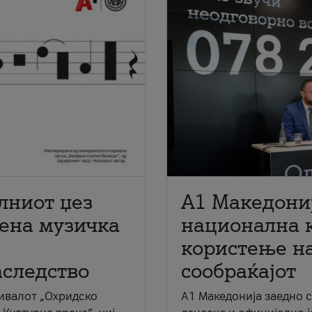
лниот џез
A1 Македони
мена музичка
национална 
користење на
аследство
сообраќајот
ивалот „Охридско
A1 Македонија заедно 