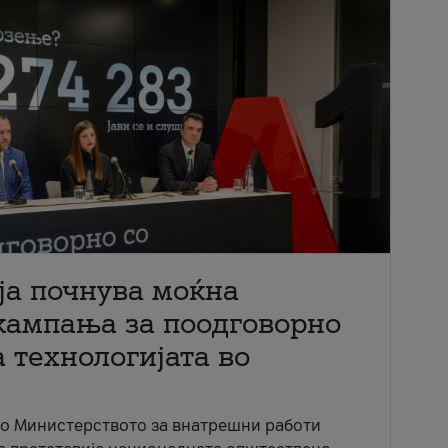
ја почнува моќна
кампања за поодговорно
 технологијата во
со Министерството за внатрешни работи