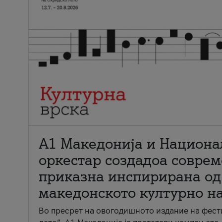
А1 Македонија и Национа
оркестар создадоа совре
приказна инспирирана од
македонското културно н
Во пресрет на овогодишното издание на фест