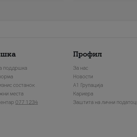
ршка
Профил
за поддршка
За нас
форма
Новости
изнис состанок
А1 Групација
жни места
Кариера
центар
077 1234
Заштита на лични податоц