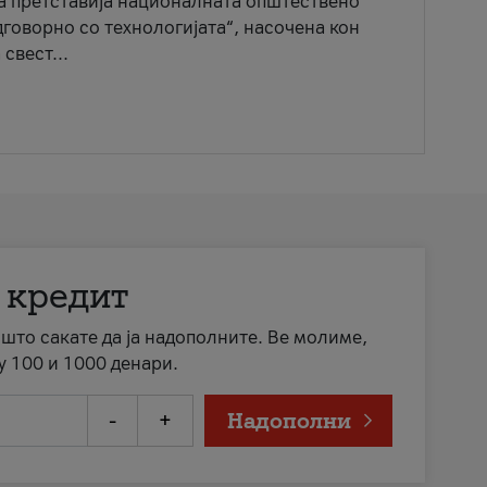
ја претставија националната општествено
говорно со технологијата“, насочена кон
свест...
 кредит
а што сакате да ја надополните. Ве молиме,
у 100 и 1000 денари.
-
+
Надополни