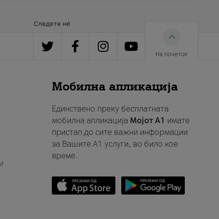
Следете нè
На почеток
Мобилна апликација
Единствено преку бесплатната
мобилна апликација
Мојот A1
имате
пристап до сите важни информации
за Вашите A1 услуги, во било кое
време.
и