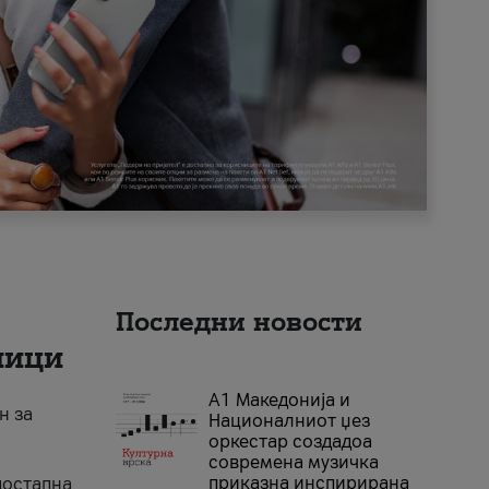
Последни новости
ници
А1 Македонија и
н за
Националниот џез
оркестар создадоа
современа музичка
приказна инспирирана
достапна