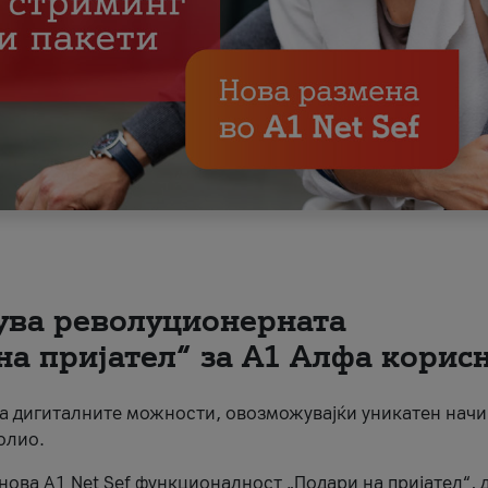
вува револуционерната
на пријател“ за А1 Алфа корис
на дигиталните можности, овозможувајќи уникатен начи
олио.
нова A1 Net Sef функционалност „Подари на пријател“, 