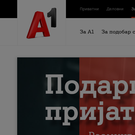
Приватни
Деловни
З
За А1
За подобар 