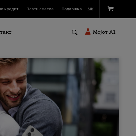
и кредит
Плати сметка
Поддршка
МК
такт
Мојот A1