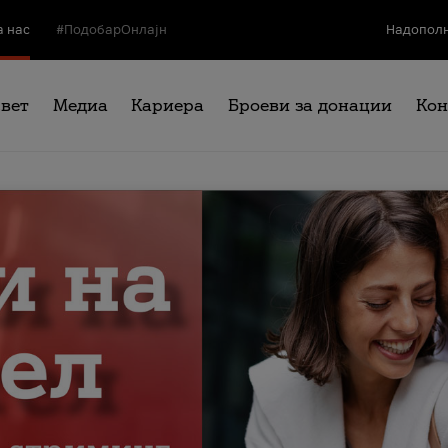
а нас
#ПодобарОнлајн
Надополн
свет
Медиа
Кариера
Броеви за донации
Кон